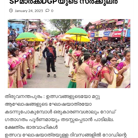
SPമാർക്ക്DGPയുടെ സർക്കുലർ
January 24, 2025
0
തിരുവനന്തപുരം : ഉത്സവങ്ങളുടെയോ മറ്റു
ആഘോഷങ്ങളുടെ ഘോഷയാത്രയോ
കടന്നുപോകുമ്പോൾ ഒരുകാരണവശാലും റോഡ്
ഗതാഗതം പൂർണമായും തടസ്സപ്പെടാൻ പാടില്ല.
ക്ഷേത്രം ഭാരവാഹികൾ
ഉത്സവ ഘോഷയാത്രയുള്ള ദിവസങ്ങളിൽ റോഡിന്റെ