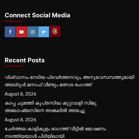
Connect Social Media
Recent Posts
വിശ്വാസം നേടിയ പ്രവർത്തനവും, അനുഭവസമ്പത്തുമായി
അബ്‌ദുൾ മനാഫ് വീണ്ടും മത്സര രംഗത്ത്
August 8, 2026
കാപ്പ ചുമത്തി കുപ്രസിദ്ധ കുറ്റവാളി സിജു
അലോഷ്യസിനെ തടങ്കലിൽ അയച്ചു
August 8, 2026
ചേർത്തല കാളികുളം ഭാഗത്ത് വീട്ടിൽ മോഷണം
നടത്തിയയാൾ പിടിയിലായി