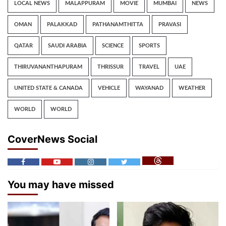
LOCAL NEWS
MALAPPURAM
MOVIE
MUMBAI
NEWS
OMAN
PALAKKAD
PATHANAMTHITTA
PRAVASI
QATAR
SAUDI ARABIA
SCIENCE
SPORTS
THIRUVANANTHAPURAM
THRISSUR
TRAVEL
UAE
UNITED STATE & CANADA
VEHICLE
WAYANAD
WEATHER
WORLD
WORLD
CoverNews Social
You may have missed