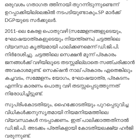
ഒരുവശം ഗതാഗത ത്തിനായി തുറന്നിടുന്നുണ്ടെന്ന്
ഉറപ്പാക്കിയില്ലെങ്കിൽ നടപടിയുണ്ടാകും.SP മാർക്ക്
DGPയുടെ സർക്കുലർ.
2011-ലെ കേരള പൊതുവഴി (സമ്മേളനങ്ങളുടെയും,
ഘോഷയാത്രകളുടെയും നിയന്ത്രണം) ചട്ടത്തിലെ
വ്യവസ്ഥ കൃത്യമായി പാലിക്കണമെന്ന് ഡി.ജി.പി.
നിർദേശിച്ചു. ചട്ടത്തിലെ സെക്ഷൻ മൂന്ന് പ്രകാരം
ജനങ്ങൾക്ക് വഴിയിലൂടെ തടസ്സമില്ലാതെ സഞ്ചരിക്കാൻ
അവകാശമുണ്ട്. സെക്‌ഷൻ നാല് പ്രകാരം ഏതെങ്കിലും
കച്ചവടം, സമ്മേളനം യോഗം, ഘോഷയാത്ര, പ്രകടനം
എന്നിവ കാരണം പൊതു വഴി തടസ്സപ്പെടുത്തുന്നത്
നിരോധിച്ചിട്ടുണ്ട്.
സുപ്രിംകോടതിയും, ഹൈക്കോടതിയും പുറപ്പെടുവിച്ച
വിധികൾക്കനുസൃതമായി നിയമനിയമത്തിലെ
വ്യവസ്ഥകൾ നടപ്പാക്കണം. ഇത് പാലിക്കാത്തതിനാൽ
ഡി.ജി.പി. അടക്കം പ്രതികളായി കോടതിയലക്ഷ്യ ഹർജി
വരുന്നുണ്ട്.