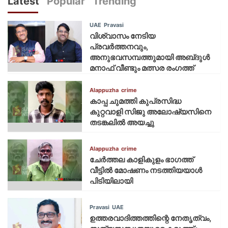
Latest
Popular
Trending
UAE
Pravasi
വിശ്വാസം നേടിയ
പ്രവർത്തനവും,
അനുഭവസമ്പത്തുമായി അബ്‌ദുൾ
മനാഫ് വീണ്ടും മത്സര രംഗത്ത്
Alappuzha
crime
കാപ്പ ചുമത്തി കുപ്രസിദ്ധ
കുറ്റവാളി സിജു അലോഷ്യസിനെ
തടങ്കലിൽ അയച്ചു
Alappuzha
crime
ചേർത്തല കാളികുളം ഭാഗത്ത്
വീട്ടിൽ മോഷണം നടത്തിയയാൾ
പിടിയിലായി
Pravasi
UAE
ഉത്തരവാദിത്തത്തിന്റെ നേതൃത്വം,