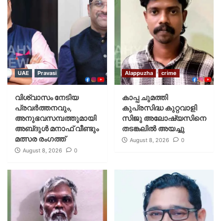
UAE
Pravasi
Alappuzha
crime
വിശ്വാസം നേടിയ
കാപ്പ ചുമത്തി
പ്രവർത്തനവും,
കുപ്രസിദ്ധ കുറ്റവാളി
അനുഭവസമ്പത്തുമായി
സിജു അലോഷ്യസിനെ
അബ്‌ദുൾ മനാഫ് വീണ്ടും
തടങ്കലിൽ അയച്ചു
മത്സര രംഗത്ത്
August 8, 2026
0
August 8, 2026
0