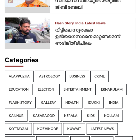
സത്യസന്ധതയുടെ കരുത്ത് :
ജിബി ബേബി
Flash Story
India
Latest News
വീട്ടിലെ സുരക്ഷാ
ഉദ്യോഗസ്ഥനെ മാറ്റണമെന്ന്
അഭിജീത് ദീപ്‌കെ
Categories
ALAPPUZHA
ASTROLOGY
BUSINESS
CRIME
EDUCATION
ELECTION
ENTERTAINMENT
ERNAKULAM
FLASH STORY
GALLERY
HEALTH
IDUKKI
INDIA
KANNUR
KASARAGOD
KERALA
KIDS
KOLLAM
KOTTAYAM
KOZHIKODE
KUWAIT
LATEST NEWS