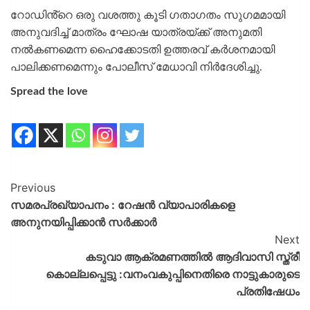
റോഡിൻ്റെ ഒരു വശത്തു കൂടി ഗതാഗതം സുഗമമായി
അനുവദിച്ച് മാത്രം ഘോഷ യാത്രയ്ക്ക് അനുമതി
നൽകണമെന്ന ഹൈക്കോടതി ഉത്തരവ് കർശനമായി
പാലിക്കണമെന്നും പോലീസ് മേധാവി നിർദേശിച്ചു.
Spread the love
Previous
സമരപ്രഖ്യാപനം : റേഷൻ വ്യാപാരികളെ
അനുനയിപ്പിക്കാൻ സർക്കാർ
Next
കടുവാ ആക്രമണത്തിൽ ആദിവാസി സ്ത്രീ
കൊല്ലപ്പെട്ടു :വനംവകുപ്പിനെതിരെ നാട്ടുകാരുടെ
പ്രതിഷേധം