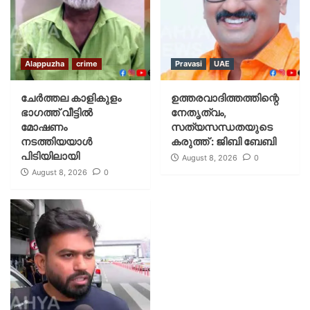
Alappuzha
crime
Pravasi
UAE
ചേർത്തല കാളികുളം
ഉത്തരവാദിത്തത്തിന്റെ
ഭാഗത്ത് വീട്ടിൽ
നേതൃത്വം,
മോഷണം
സത്യസന്ധതയുടെ
നടത്തിയയാൾ
കരുത്ത് : ജിബി ബേബി
പിടിയിലായി
August 8, 2026
0
August 8, 2026
0