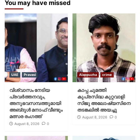
You may have missed
UAE
Pravasi
Alappuzha
crime
വിശ്വാസം നേടിയ
കാപ്പ ചുമത്തി
പ്രവർത്തനവും,
കുപ്രസിദ്ധ കുറ്റവാളി
അനുഭവസമ്പത്തുമായി
സിജു അലോഷ്യസിനെ
അബ്‌ദുൾ മനാഫ് വീണ്ടും
തടങ്കലിൽ അയച്ചു
മത്സര രംഗത്ത്
August 8, 2026
0
August 8, 2026
0