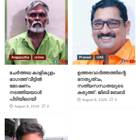
Alappuzha
crime
Pravasi
UAE
ചേർത്തല കാളികുളം
ഉത്തരവാദിത്തത്തിന്റെ
ഭാഗത്ത് വീട്ടിൽ
നേതൃത്വം,
മോഷണം
സത്യസന്ധതയുടെ
നടത്തിയയാൾ
കരുത്ത് : ജിബി ബേബി
പിടിയിലായി
August 8, 2026
0
August 8, 2026
0