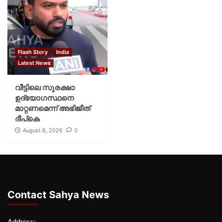
Flash Story
India
Latest News
വീട്ടിലെ സുരക്ഷാ
ഉദ്യോഗസ്ഥനെ
മാറ്റണമെന്ന് അഭിജീത്
ദീപ്‌കെ
August 8, 2026
0
Contact Sahya News