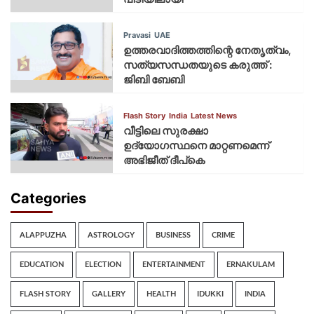
Pravasi
UAE
ഉത്തരവാദിത്തത്തിന്റെ നേതൃത്വം,
സത്യസന്ധതയുടെ കരുത്ത് :
ജിബി ബേബി
Flash Story
India
Latest News
വീട്ടിലെ സുരക്ഷാ
ഉദ്യോഗസ്ഥനെ മാറ്റണമെന്ന്
അഭിജീത് ദീപ്‌കെ
Categories
ALAPPUZHA
ASTROLOGY
BUSINESS
CRIME
EDUCATION
ELECTION
ENTERTAINMENT
ERNAKULAM
FLASH STORY
GALLERY
HEALTH
IDUKKI
INDIA