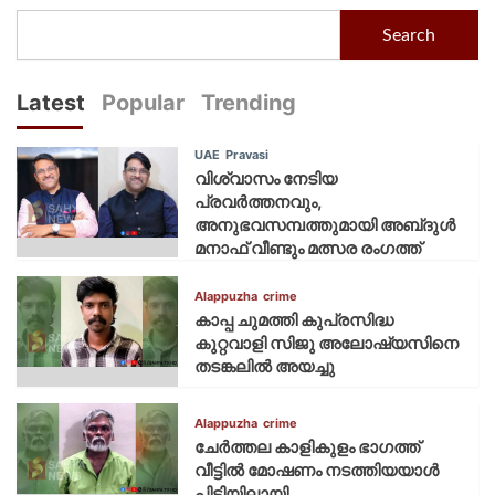
Search
Latest
Popular
Trending
UAE
Pravasi
വിശ്വാസം നേടിയ
പ്രവർത്തനവും,
അനുഭവസമ്പത്തുമായി അബ്‌ദുൾ
മനാഫ് വീണ്ടും മത്സര രംഗത്ത്
Alappuzha
crime
കാപ്പ ചുമത്തി കുപ്രസിദ്ധ
കുറ്റവാളി സിജു അലോഷ്യസിനെ
തടങ്കലിൽ അയച്ചു
Alappuzha
crime
ചേർത്തല കാളികുളം ഭാഗത്ത്
വീട്ടിൽ മോഷണം നടത്തിയയാൾ
പിടിയിലായി