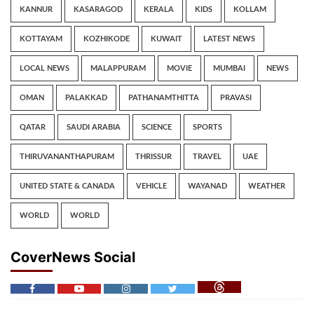
KANNUR
KASARAGOD
KERALA
KIDS
KOLLAM
KOTTAYAM
KOZHIKODE
KUWAIT
LATEST NEWS
LOCAL NEWS
MALAPPURAM
MOVIE
MUMBAI
NEWS
OMAN
PALAKKAD
PATHANAMTHITTA
PRAVASI
QATAR
SAUDI ARABIA
SCIENCE
SPORTS
THIRUVANANTHAPURAM
THRISSUR
TRAVEL
UAE
UNITED STATE & CANADA
VEHICLE
WAYANAD
WEATHER
WORLD
WORLD
CoverNews Social