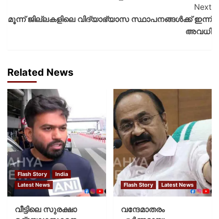
Next
മൂന്ന് ജില്ലകളിലെ വിദ്യാഭ്യാസ സ്ഥാപനങ്ങള്‍ക്ക് ഇന്ന്
അവധി
Related News
Flash Story
India
Latest News
Flash Story
Latest News
വീട്ടിലെ സുരക്ഷാ
വന്ദേമാതരം