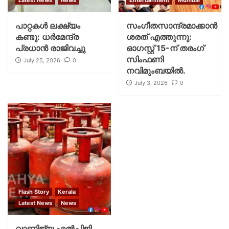
പാറ്റകള്‍ ലക്ഷ്യം
സംഗീതസാന്ദ്രമാക്കാൻ
കണ്ടു: ധര്‍മേന്ദ്ര
ശരത് എത്തുന്നു:
പ്രധാന്‍ രാജിവച്ചു
ഓഗസ്റ്റ് 15-ന് തരംഗ്
സിംഫണി
July 25, 2026
0
നവിമുംബയിൽ.
July 3, 2026
0
Flash Story
Kerala
Latest News
News
വാണിജ്യ എൽപിജി