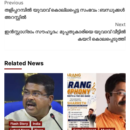
Previous
തളിപ്പറമ്പിൽ യുവാവ് കൊല്ലപ്പെട്ട സംഭവം :ബന്ധുക്കൾ
അറസ്റ്റില്‍
Next
ഇൻസ്റ്റാഗ്രാം സൗഹൃദം: മുപ്പതുകാരിയെ യുവാവ് വീട്ടിൽ
കയറി കൊലപ്പെടുത്തി
Related News
Flash Story
India
Latest News
News
Entertainment
Mumbai