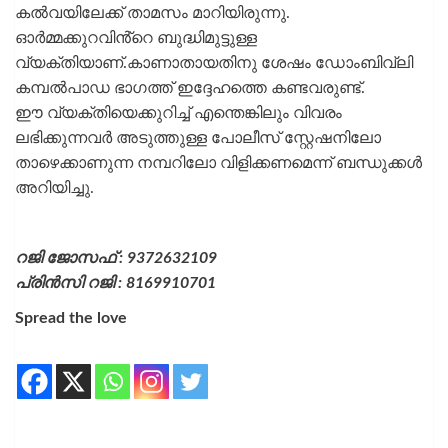
കൽവയിലേക്ക് താമസം മാറിയിരുന്നു.
ഓർമ്മക്കുറവിൻ്റെ ബുദ്ധിമുട്ടുള്ള
വ്യക്തിയാണ്.കാണാതായതിനു ശേഷം ഡോംബിവ്‌ലി
കമ്പൽപാഡ ഭാഗത്ത് ഇദ്ദേഹത്തെ കണ്ടവരുണ്ട്.
ഈ വ്യക്തിയെക്കുറിച്ച് എന്തെങ്കിലും വിവരം
ലഭിക്കുന്നവർ അടുത്തുള്ള പോലീസ് സ്റ്റേഷനിലോ
താഴെക്കാണുന്ന നമ്പറിലോ വിളിക്കണമെന്ന് ബന്ധുക്കൾ
അറിയിച്ചു.
റജി ജോസഫ് : 9372632109
പ്രിൻസി റജി : 8169910701
Spread the love