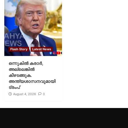
Flash Story
Latest News
ഒന്നുകില്‍ കരാര്‍,
അല്ലെങ്കില്‍
കീഴടങ്ങുക.
അന്ത്യശാസനവുമായി
ട്രംപ്
August 4, 2026
0