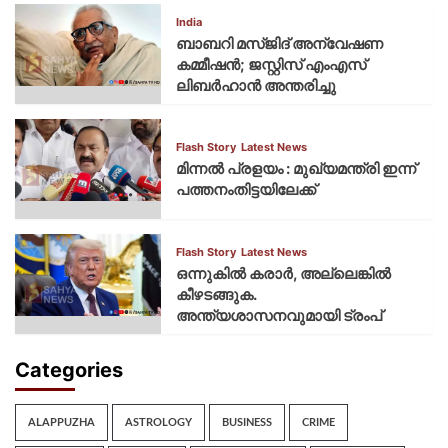
India
ബാബറി മസ്ജിദ് അന്വേഷണ
കമ്മീഷന്‍; ജസ്റ്റിസ് എംഎസ്
ലിബര്‍ഹാന്‍ അന്തരിച്ചു
Flash Story
Latest News
മിന്നല്‍ പ്രളയം : മുഖ്യമന്ത്രി ഇന്ന്
പത്തനംതിട്ടയിലേക്ക്
Flash Story
Latest News
ഒന്നുകില്‍ കരാര്‍, അല്ലെങ്കില്‍
കീഴടങ്ങുക.
അന്ത്യശാസനവുമായി ട്രംപ്
Categories
ALAPPUZHA
ASTROLOGY
BUSINESS
CRIME