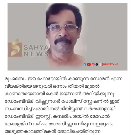
മുംബൈ : ഈ ഫോട്ടോയിൽ കാണുന്ന സോമൻ എന്ന
വ്യക്തിയെ ജനുവരി ഒന്നാം തീയതി മുതൽ
കാണാതായതായി മകൻ ജയ്സൺ അറിയിക്കുന്നു.
ഡോംബിവ്‌ലി വിഷ്ണുനഗർ പോലീസ് സ്റ്റേഷനിൽ ഇത്
സംബന്ധിച്ച് പരാതി നൽകിയിട്ടുണ്ട്. വർഷങ്ങളായി
ഡോംബിവ്‌ലി ഈസ്റ്റ് ,കമ്പൽപാടയിൽ മോഡൽ
കോളേജിന് സമീപം താമസിച്ചുവന്നിരുന്ന ഇദ്ദേഹം
അടുത്തകാലത്ത് മകൻ ജോലിചെയ്‌തിരുന്ന