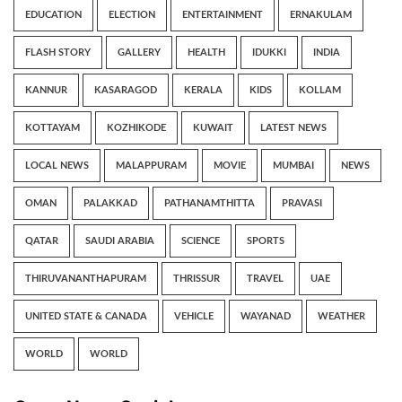
EDUCATION
ELECTION
ENTERTAINMENT
ERNAKULAM
FLASH STORY
GALLERY
HEALTH
IDUKKI
INDIA
KANNUR
KASARAGOD
KERALA
KIDS
KOLLAM
KOTTAYAM
KOZHIKODE
KUWAIT
LATEST NEWS
LOCAL NEWS
MALAPPURAM
MOVIE
MUMBAI
NEWS
OMAN
PALAKKAD
PATHANAMTHITTA
PRAVASI
QATAR
SAUDI ARABIA
SCIENCE
SPORTS
THIRUVANANTHAPURAM
THRISSUR
TRAVEL
UAE
UNITED STATE & CANADA
VEHICLE
WAYANAD
WEATHER
WORLD
WORLD