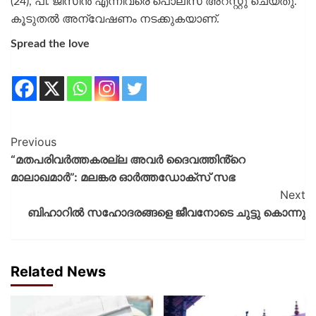
(24), പി. ജിസിൻ എന്നിവരെ പൊലീസ് അറസ്റ്റു ചെയ്തു.
കൂടുതൽ അന്വേഷണം നടക്കുകയാണ്.
Spread the love
Previous
“മതപരിവർത്തകരല്ല അവർ ദൈവത്തിൻ്റെ
മാലാഖമാർ”: മലങ്കര ഓർത്തഡോക്‌സ് സഭ
Next
ബിഹാറിൽ സഹോദരങ്ങളെ ജീവനോടെ ചുട്ടു കൊന്നു
Related News