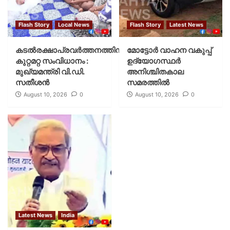
Flash Story
Local News
Flash Story
Latest News
കടല്‍രക്ഷാപ്രവര്‍ത്തനത്തിന്
മോട്ടോര്‍ വാഹന വകുപ്പ്
കുറ്റമറ്റ സംവിധാനം :
ഉദ്യോഗസ്ഥര്‍
മുഖ്യമന്ത്രി വി.ഡി.
അനിശ്ചിതകാല
സതീശന്‍
സമരത്തില്‍
August 10, 2026
0
August 10, 2026
0
Latest News
India