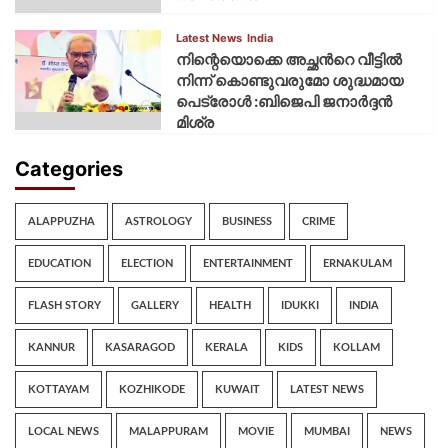
Latest News
India
നിന്റെയൊക്കെ അച്ഛൻറെ വീട്ടിൽ
നിന്ന് കൊണ്ടുവരുമോ ശുദ്ധമായ
പെട്രോൾ :ബിജെപി ജനാർദ്ദൻ
മിശ്ര
Categories
ALAPPUZHA
ASTROLOGY
BUSINESS
CRIME
EDUCATION
ELECTION
ENTERTAINMENT
ERNAKULAM
FLASH STORY
GALLERY
HEALTH
IDUKKI
INDIA
KANNUR
KASARAGOD
KERALA
KIDS
KOLLAM
KOTTAYAM
KOZHIKODE
KUWAIT
LATEST NEWS
LOCAL NEWS
MALAPPURAM
MOVIE
MUMBAI
NEWS