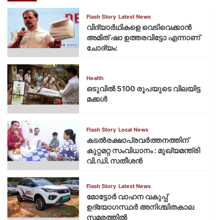
Flash Story
Latest News
വിദ്യാര്‍ഥികളെ വെടിവെക്കാന്‍
അമിത് ഷാ ഉത്തരവിട്ടോ എന്നാണ്
ചോദ്യം:
Health
ഒടുവിൽ 5100 രൂപയുടെ വിലയിട്ട
മക്കൾ
Flash Story
Local News
കടല്‍രക്ഷാപ്രവര്‍ത്തനത്തിന്
കുറ്റമറ്റ സംവിധാനം : മുഖ്യമന്ത്രി
വി.ഡി. സതീശന്‍
Flash Story
Latest News
മോട്ടോര്‍ വാഹന വകുപ്പ്
ഉദ്യോഗസ്ഥര്‍ അനിശ്ചിതകാല
സമരത്തില്‍