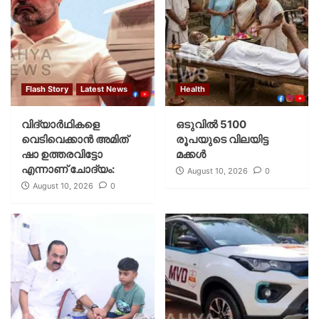
Flash Story
Latest News
Health
വിദ്യാര്‍ഥികളെ
ഒടുവിൽ 5100
വെടിവെക്കാന്‍ അമിത്
രൂപയുടെ വിലയിട്ട
ഷാ ഉത്തരവിട്ടോ
മക്കൾ
എന്നാണ് ചോദ്യം:
August 10, 2026
0
August 10, 2026
0