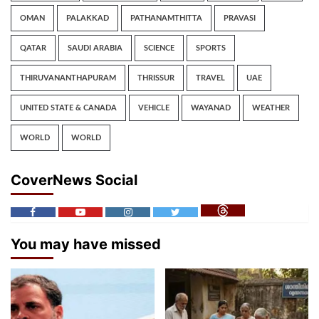
OMAN
PALAKKAD
PATHANAMTHITTA
PRAVASI
QATAR
SAUDI ARABIA
SCIENCE
SPORTS
THIRUVANANTHAPURAM
THRISSUR
TRAVEL
UAE
UNITED STATE & CANADA
VEHICLE
WAYANAD
WEATHER
WORLD
WORLD
CoverNews Social
You may have missed