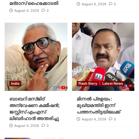
മദ്രാസ് ഹൈക്കോടതി
August 4, 2026
0
August 4, 2026
0
India
Flash Story
Latest News
ബാബറി മസ്ജിദ്
മിന്നല്‍ പ്രളയം :
അന്വേഷണ കമ്മീഷന്‍;
മുഖ്യമന്ത്രി ഇന്ന്
ജസ്റ്റിസ് എംഎസ്
പത്തനംതിട്ടയിലേക്ക്
ലിബര്‍ഹാന്‍ അന്തരിച്ചു
August 4, 2026
0
August 4, 2026
0