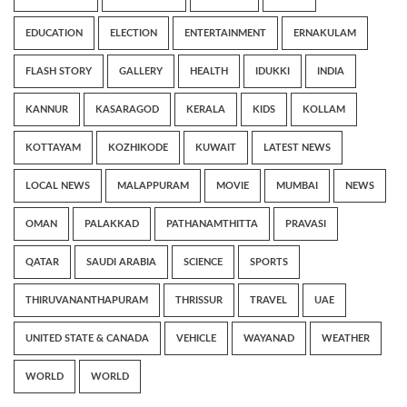
EDUCATION
ELECTION
ENTERTAINMENT
ERNAKULAM
FLASH STORY
GALLERY
HEALTH
IDUKKI
INDIA
KANNUR
KASARAGOD
KERALA
KIDS
KOLLAM
KOTTAYAM
KOZHIKODE
KUWAIT
LATEST NEWS
LOCAL NEWS
MALAPPURAM
MOVIE
MUMBAI
NEWS
OMAN
PALAKKAD
PATHANAMTHITTA
PRAVASI
QATAR
SAUDI ARABIA
SCIENCE
SPORTS
THIRUVANANTHAPURAM
THRISSUR
TRAVEL
UAE
UNITED STATE & CANADA
VEHICLE
WAYANAD
WEATHER
WORLD
WORLD