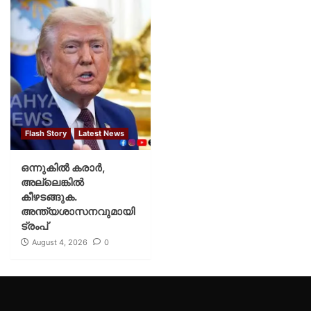
Flash Story
Latest News
ഒന്നുകില്‍ കരാര്‍,
അല്ലെങ്കില്‍
കീഴടങ്ങുക.
അന്ത്യശാസനവുമായി
ട്രംപ്
August 4, 2026
0