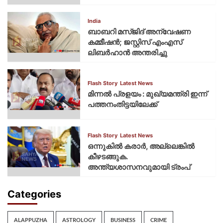
India
ബാബറി മസ്ജിദ് അന്വേഷണ
കമ്മീഷന്‍; ജസ്റ്റിസ് എംഎസ്
ലിബര്‍ഹാന്‍ അന്തരിച്ചു
Flash Story
Latest News
മിന്നല്‍ പ്രളയം : മുഖ്യമന്ത്രി ഇന്ന്
പത്തനംതിട്ടയിലേക്ക്
Flash Story
Latest News
ഒന്നുകില്‍ കരാര്‍, അല്ലെങ്കില്‍
കീഴടങ്ങുക.
അന്ത്യശാസനവുമായി ട്രംപ്
Categories
ALAPPUZHA
ASTROLOGY
BUSINESS
CRIME