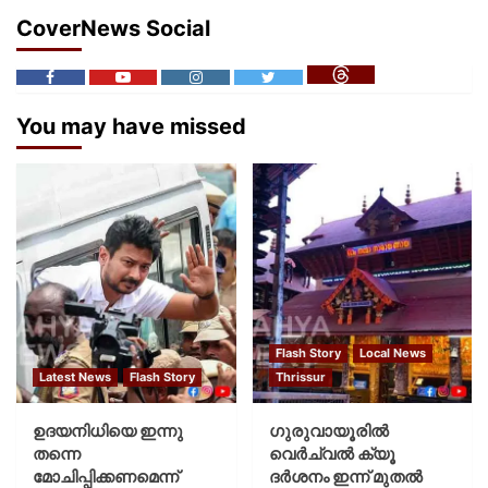
CoverNews Social
You may have missed
Flash Story
Local News
Latest News
Flash Story
Thrissur
ഉദയനിധിയെ ഇന്നു
ഗുരുവായൂരില്‍
തന്നെ
വെര്‍ച്വല്‍ ക്യൂ
മോചിപ്പിക്കണമെന്ന്
ദര്‍ശനം ഇന്ന് മുതല്‍