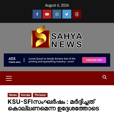
August 6, 2026
News
Kerala
Thrissur
KSU-SFIസംഘർഷം : മർദ്ദിച്ചത്
കൊല്ലണമെന്ന ഉദ്ദേശത്തോടെ