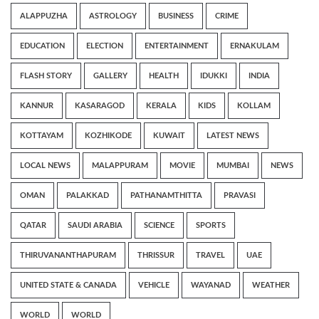
ALAPPUZHA
ASTROLOGY
BUSINESS
CRIME
EDUCATION
ELECTION
ENTERTAINMENT
ERNAKULAM
FLASH STORY
GALLERY
HEALTH
IDUKKI
INDIA
KANNUR
KASARAGOD
KERALA
KIDS
KOLLAM
KOTTAYAM
KOZHIKODE
KUWAIT
LATEST NEWS
LOCAL NEWS
MALAPPURAM
MOVIE
MUMBAI
NEWS
OMAN
PALAKKAD
PATHANAMTHITTA
PRAVASI
QATAR
SAUDI ARABIA
SCIENCE
SPORTS
THIRUVANANTHAPURAM
THRISSUR
TRAVEL
UAE
UNITED STATE & CANADA
VEHICLE
WAYANAD
WEATHER
WORLD
WORLD