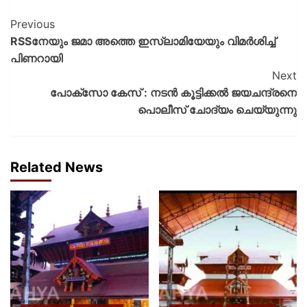
Previous
RSSനേയും ജമാ അത്തെ ഇസ്ലാമിയേയും വിമർശിച്ച്‌
പിണറായി
Next
പോക്സോ കേസ് : നടൻ കൂട്ടിക്കൽ ജയചന്ദ്രനെ
പൊലീസ് ചോദ്യം ചെയ്യുന്നു
Related News