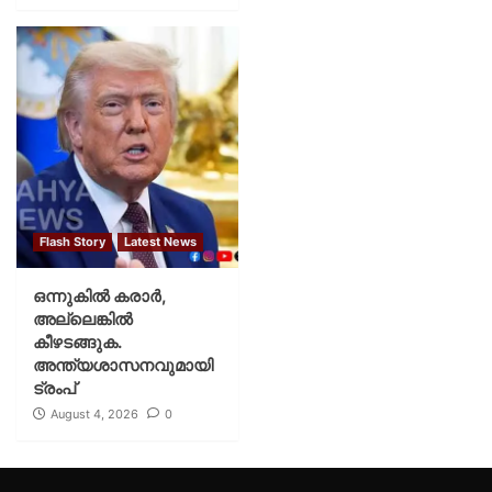
Flash Story
Latest News
ഒന്നുകില്‍ കരാര്‍,
അല്ലെങ്കില്‍
കീഴടങ്ങുക.
അന്ത്യശാസനവുമായി
ട്രംപ്
August 4, 2026
0