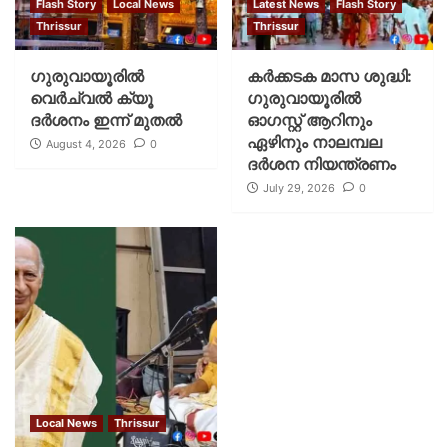
Flash Story
Local News
Latest News
Flash Story
Thrissur
Thrissur
ഗുരുവായൂരില്‍
കര്‍ക്കടക മാസ ശുദ്ധി:
വെര്‍ച്വല്‍ ക്യൂ
ഗുരുവായൂരില്‍
ദര്‍ശനം ഇന്ന് മുതല്‍
ഓഗസ്റ്റ് ആറിനും
ഏഴിനും നാലമ്പല
August 4, 2026
0
ദര്‍ശന നിയന്ത്രണം
July 29, 2026
0
Local News
Thrissur