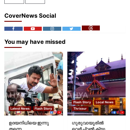
CoverNews Social
You may have missed
Flash Story
Local News
Latest News
Flash Story
Thrissur
ഉദയനിധിയെ ഇന്നു
ഗുരുവായൂരില്‍
തന്നെ
വെര്‍ച്വല്‍ ക്യൂ