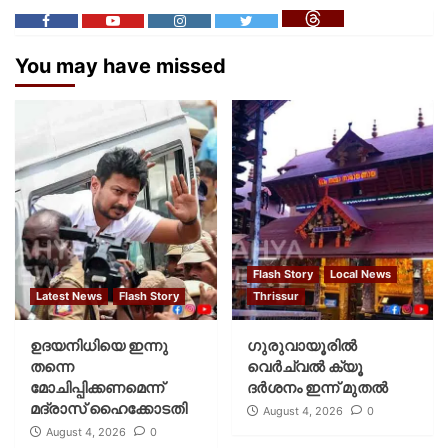
You may have missed
Flash Story
Local News
Latest News
Flash Story
Thrissur
ഉദയനിധിയെ ഇന്നു
ഗുരുവായൂരില്‍
തന്നെ
വെര്‍ച്വല്‍ ക്യൂ
മോചിപ്പിക്കണമെന്ന്
ദര്‍ശനം ഇന്ന് മുതല്‍
മദ്രാസ് ഹൈക്കോടതി
August 4, 2026
0
August 4, 2026
0