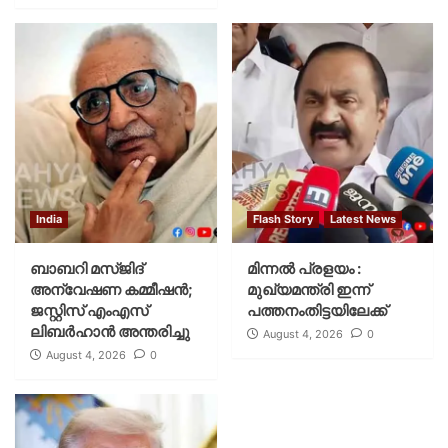
India
Flash Story
Latest News
ബാബറി മസ്ജിദ്
മിന്നല്‍ പ്രളയം :
അന്വേഷണ കമ്മീഷന്‍;
മുഖ്യമന്ത്രി ഇന്ന്
ജസ്റ്റിസ് എംഎസ്
പത്തനംതിട്ടയിലേക്ക്
ലിബര്‍ഹാന്‍ അന്തരിച്ചു
August 4, 2026
0
August 4, 2026
0