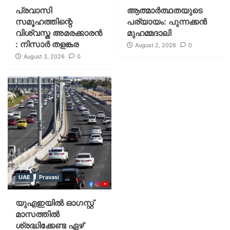
പ്രവാസി
ആത്മാർത്ഥതയുടെ
സമൂഹത്തിന്റെ
പര്യായം: പുന്നക്കൻ
വിശ്വസ്ത അമരക്കാരൻ
മുഹമ്മദാലി
: നിസാർ തളങ്കര
August 2, 2026
0
August 3, 2026
0
UAE
Pravasi
യുഎഇയില്‍ ഓഗസ്റ്റ്
മാസത്തില്‍
ശ്രദ്ധിക്കേണ്ട ഏഴ്