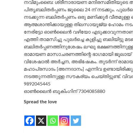
നവിമുംബൈ: ശ്രീനാരായണ മന്ദിരസമിതിയുടെ ആഭ
പിതൃബലിതർപ്പണം ജൂലൈ 24 ന് നടക്കും. പുലർച
നടക്കുന്ന ബലിതർപ്പണം ഒരു മണിക്കൂർ വീതമുള്ള 
ആത്മശാന്തിക്കായുള്ള തിലസായൂജ്യ ഹോമം നടക്കു
നേരിട്ടോ ഓൺലൈൻ വഴിയോ എടുക്കാവുന്നതാണ്. ദ
എത്തി താമസിച്ചു പുലർച്ചെ കുളിച്ചു ബലിയിട്ടു മ
ബലിതർപ്പണത്തിനുശേഷം ലഘു ഭക്ഷണത്തിനുള്ള ഏർ
രാമായണ മാസാചരണത്തിന്റെ ഭാഗമായി ജൂലായ് 1
വിശേഷാൽ അർച്ചന, അഭിഷേകം. തുടർന്ന് രാമായ
മഹാപ്രസാദം [അന്നദാനം] എന്നിവ ഉണ്ടായിരിക്
നടത്തുന്നതിനുള്ള സൗകര്യം ചെയ്തിട്ടുണ്ട്. വിവര
9892045445
ഓൺലൈൻ ബൂകിംഗിന് 7304085880
Spread the love