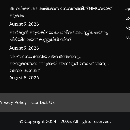
38 വർഷത്തെ രക്തദാന സേവനത്തിന് NMCAയ്ക്ക്
Sp
ആദരം
Lo
August 9, 2026
N
അർജുൻ ആയങ്കിയെ പൊലീസ് അറസ്റ്റ് ചെയ്‌തു;
M
പിടിയിലായത് കണ്ണൂരിൽ നിന്ന്
August 9, 2026
വിശ്വാസം നേടിയ പ്രവർത്തനവും,
അനുഭവസമ്പത്തുമായി അബ്‌ദുൾ മനാഫ് വീണ്ടും
മത്സര രംഗത്ത്
August 8, 2026
rivacy Policy
Contact Us
© Copyright 2024 - 2025. All rights reserved.