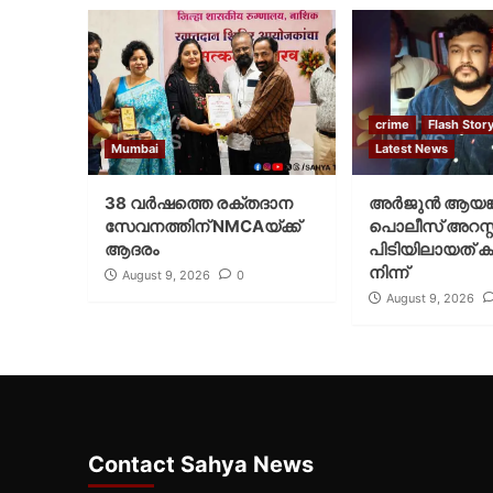
crime
Flash Stor
Mumbai
Latest News
38 വർഷത്തെ രക്തദാന
അർജുൻ ആയങ്
സേവനത്തിന് NMCAയ്ക്ക്
പൊലീസ് അറസ്റ്റ
ആദരം
പിടിയിലായത് ക
നിന്ന്
August 9, 2026
0
August 9, 2026
Contact Sahya News