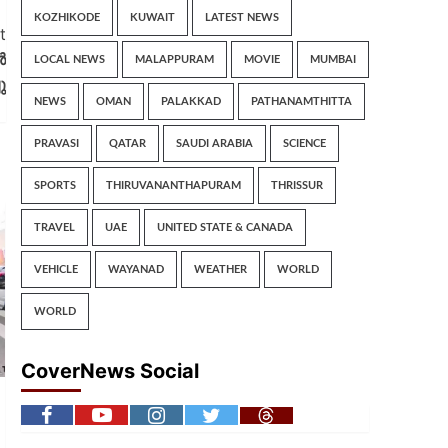
KOZHIKODE
KUWAIT
LATEST NEWS
t
ൾ
LOCAL NEWS
MALAPPURAM
MOVIE
MUMBAI
ു
NEWS
OMAN
PALAKKAD
PATHANAMTHITTA
PRAVASI
QATAR
SAUDI ARABIA
SCIENCE
SPORTS
THIRUVANANTHAPURAM
THRISSUR
TRAVEL
UAE
UNITED STATE & CANADA
VEHICLE
WAYANAD
WEATHER
WORLD
WORLD
CoverNews Social