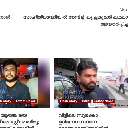
Nex
നാള്‍
സാഹിത്യവേദിയിൽ അമ്പിളി കൃഷ്ണകുമാർ കഥക
അവതരിപ്പിച്ച
sh Story
Latest News
Flash Story
India
Latest News
ആയങ്കിയെ
വീട്ടിലെ സുരക്ഷാ
റസ്റ്റ് ചെയ്‌തു;
ഉദ്യോഗസ്ഥനെ