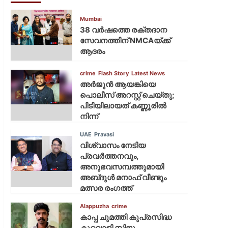
Mumbai
38 വർഷത്തെ രക്തദാന
സേവനത്തിന് NMCAയ്ക്ക്
ആദരം
crime
Flash Story
Latest News
അർജുൻ ആയങ്കിയെ
പൊലീസ് അറസ്റ്റ് ചെയ്‌തു;
പിടിയിലായത് കണ്ണൂരിൽ
നിന്ന്
UAE
Pravasi
വിശ്വാസം നേടിയ
പ്രവർത്തനവും,
അനുഭവസമ്പത്തുമായി
അബ്‌ദുൾ മനാഫ് വീണ്ടും
മത്സര രംഗത്ത്
Alappuzha
crime
കാപ്പ ചുമത്തി കുപ്രസിദ്ധ
കുറ്റവാളി സിജു