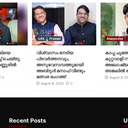
y
UAE
Pravasi
Alappuzha
കിയെ
വിശ്വാസം നേടിയ
കാപ്പ ചുമത
് ചെയ്‌തു;
പ്രവർത്തനവും,
കുറ്റവാളി 
ണ്ണൂരിൽ
അനുഭവസമ്പത്തുമായി
അലോഷ്യ
അബ്‌ദുൾ മനാഫ് വീണ്ടും
തടങ്കലിൽ 
മത്സര രംഗത്ത്
0
August 8, 2
August 8, 2026
0
Recent Posts
U