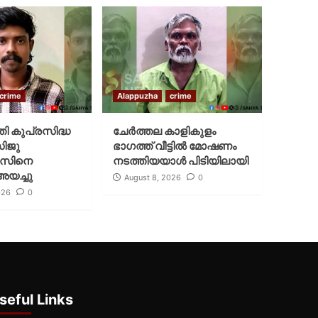
crime
Alappuzha
crime
്തി കുപ്രസിദ്ധ
ചേർത്തല കാളികുളം
സിജു
ഭാഗത്ത് വീട്ടിൽ മോഷണം
സിനെ
നടത്തിയയാൾ പിടിയിലായി
അയച്ചു
August 8, 2026
0
026
0
seful Links