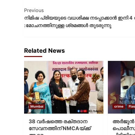
Previous
നിമിഷ പ്രിയയുടെ വധശിക്ഷ നടപ്പാക്കാന്‍ ഇനി 4 
:മോചനത്തിനുള്ള ശ്രമങ്ങൾ തുടരുന്നു
Related News
Mumbai
crime
Fla
38 വർഷത്തെ രക്തദാന
അർജുൻ 
സേവനത്തിന് NMCAയ്ക്ക്
പൊലീസ് അ