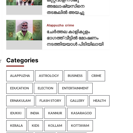
അലോഷ്യസിനെ
തടങ്കലിൽ അയച്ചു
Alappuzha
crime
ചേർത്തല കാളികുളം
ഭാഗത്ത് വീട്ടിൽ മോഷണം
നടത്തിയയാൾ പിടിയിലായി
Categories
്
ALAPPUZHA
ASTROLOGY
BUSINESS
CRIME
EDUCATION
ELECTION
ENTERTAINMENT
ERNAKULAM
FLASH STORY
GALLERY
HEALTH
IDUKKI
INDIA
KANNUR
KASARAGOD
KERALA
KIDS
KOLLAM
KOTTAYAM