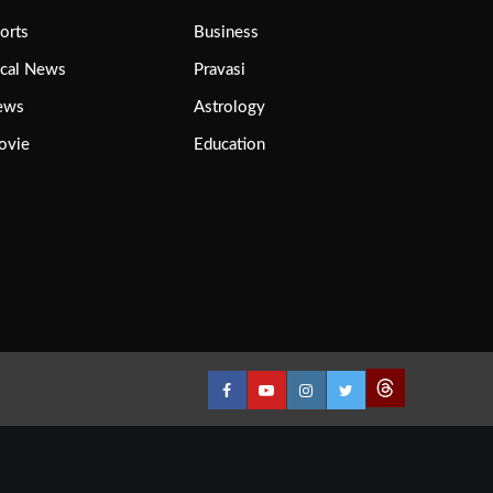
orts
Business
cal News
Pravasi
ews
Astrology
ovie
Education