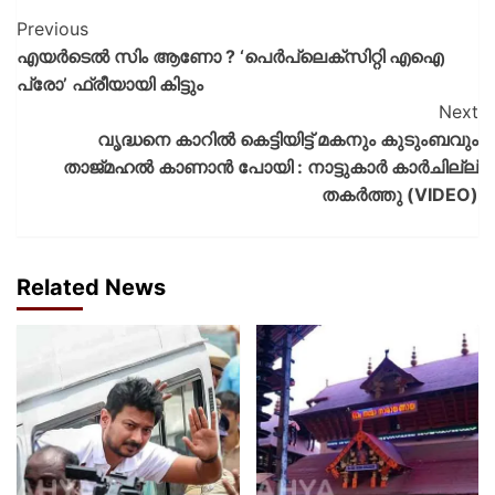
Previous
എയർടെൽ സിം ആണോ ? ‘പെർപ്ലെക്സിറ്റി എഐ
പ്രോ’ ഫ്രീയായി കിട്ടും
Next
വൃദ്ധനെ കാറിൽ കെട്ടിയിട്ട് മകനും കുടുംബവും
താജ്‌മഹൽ കാണാൻ പോയി : നാട്ടുകാർ കാർചില്ല്
തകർത്തു (VIDEO)
Related News