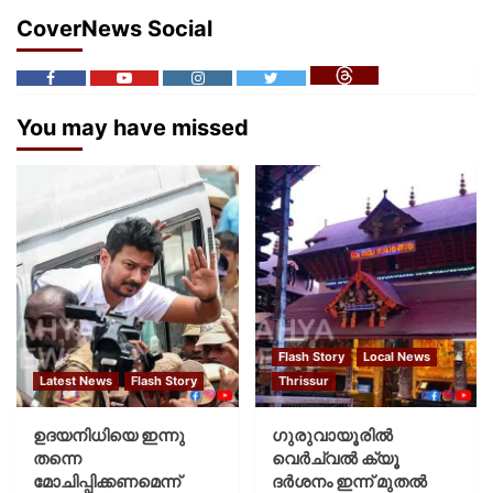
CoverNews Social
You may have missed
Flash Story
Local News
Latest News
Flash Story
Thrissur
ഉദയനിധിയെ ഇന്നു
ഗുരുവായൂരില്‍
തന്നെ
വെര്‍ച്വല്‍ ക്യൂ
മോചിപ്പിക്കണമെന്ന്
ദര്‍ശനം ഇന്ന് മുതല്‍