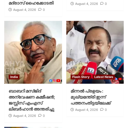
മദ്രാസ് ഹൈക്കോടതി
August 4, 2026
0
August 4, 2026
0
India
Flash Story
Latest News
ബാബറി മസ്ജിദ്
മിന്നല്‍ പ്രളയം :
അന്വേഷണ കമ്മീഷന്‍;
മുഖ്യമന്ത്രി ഇന്ന്
ജസ്റ്റിസ് എംഎസ്
പത്തനംതിട്ടയിലേക്ക്
ലിബര്‍ഹാന്‍ അന്തരിച്ചു
August 4, 2026
0
August 4, 2026
0