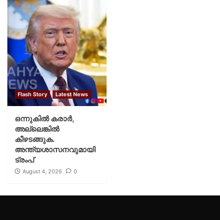
Flash Story
Latest News
ഒന്നുകില്‍ കരാര്‍,
അല്ലെങ്കില്‍
കീഴടങ്ങുക.
അന്ത്യശാസനവുമായി
ട്രംപ്
August 4, 2026
0