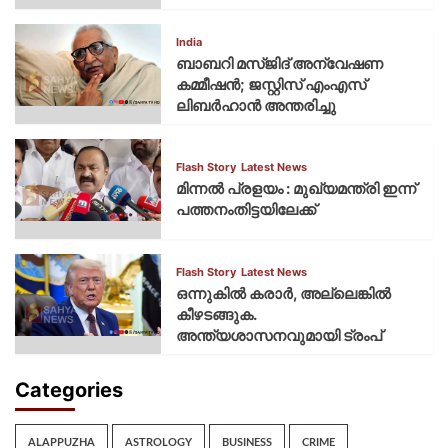
India
ബാബറി മസ്ജിദ് അന്വേഷണ
കമ്മീഷന്‍; ജസ്റ്റിസ് എംഎസ്
ലിബര്‍ഹാന്‍ അന്തരിച്ചു
Flash Story
Latest News
മിന്നല്‍ പ്രളയം : മുഖ്യമന്ത്രി ഇന്ന്
പത്തനംതിട്ടയിലേക്ക്
Flash Story
Latest News
ഒന്നുകില്‍ കരാര്‍, അല്ലെങ്കില്‍
കീഴടങ്ങുക.
അന്ത്യശാസനവുമായി ട്രംപ്
Categories
ALAPPUZHA
ASTROLOGY
BUSINESS
CRIME