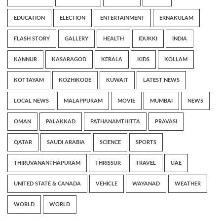
EDUCATION
ELECTION
ENTERTAINMENT
ERNAKULAM
FLASH STORY
GALLERY
HEALTH
IDUKKI
INDIA
KANNUR
KASARAGOD
KERALA
KIDS
KOLLAM
KOTTAYAM
KOZHIKODE
KUWAIT
LATEST NEWS
LOCAL NEWS
MALAPPURAM
MOVIE
MUMBAI
NEWS
OMAN
PALAKKAD
PATHANAMTHITTA
PRAVASI
QATAR
SAUDI ARABIA
SCIENCE
SPORTS
THIRUVANANTHAPURAM
THRISSUR
TRAVEL
UAE
UNITED STATE & CANADA
VEHICLE
WAYANAD
WEATHER
WORLD
WORLD