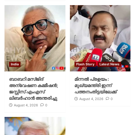
India
Flash Story
Latest News
ബാബറി മസ്ജിദ്
മിന്നല്‍ പ്രളയം :
അന്വേഷണ കമ്മീഷന്‍;
മുഖ്യമന്ത്രി ഇന്ന്
ജസ്റ്റിസ് എംഎസ്
പത്തനംതിട്ടയിലേക്ക്
ലിബര്‍ഹാന്‍ അന്തരിച്ചു
August 4, 2026
0
August 4, 2026
0