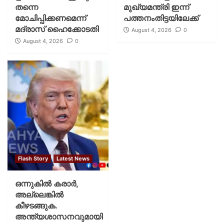
തന്നെ
മുഖ്യമന്ത്രി ഇന്ന്
മോചിപ്പിക്കണമെന്ന്
പത്തനംതിട്ടയിലേക്ക്
മദ്രാസ് ഹൈക്കോടതി
August 4, 2026
0
August 4, 2026
0
Flash Story
Latest News
ഒന്നുകില്‍ കരാര്‍,
അല്ലെങ്കില്‍
കീഴടങ്ങുക.
അന്ത്യശാസനവുമായി