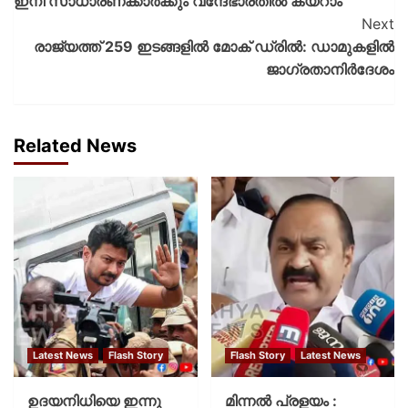
ഇനി സാധാരണക്കാര്‍ക്കും വന്ദേഭാരതില്‍ കയറാം
Next
രാജ്യത്ത് 259 ഇടങ്ങളില്‍ മോക് ഡ്രില്‍: ഡാമുകളില്‍
ജാഗ്രതാനിര്‍ദേശം
Related News
Latest News
Flash Story
Flash Story
Latest News
ഉദയനിധിയെ ഇന്നു
മിന്നല്‍ പ്രളയം :