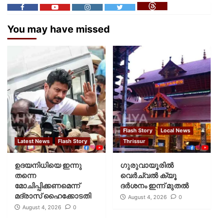
You may have missed
Flash Story
Local News
Latest News
Flash Story
Thrissur
ഉദയനിധിയെ ഇന്നു
ഗുരുവായൂരില്‍
തന്നെ
വെര്‍ച്വല്‍ ക്യൂ
മോചിപ്പിക്കണമെന്ന്
ദര്‍ശനം ഇന്ന് മുതല്‍
മദ്രാസ് ഹൈക്കോടതി
August 4, 2026
0
August 4, 2026
0