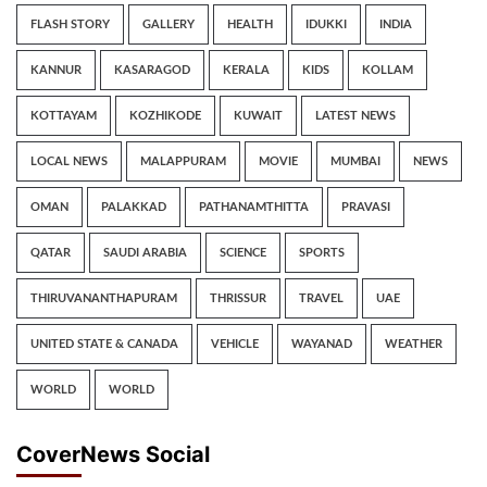
FLASH STORY
GALLERY
HEALTH
IDUKKI
INDIA
KANNUR
KASARAGOD
KERALA
KIDS
KOLLAM
KOTTAYAM
KOZHIKODE
KUWAIT
LATEST NEWS
LOCAL NEWS
MALAPPURAM
MOVIE
MUMBAI
NEWS
OMAN
PALAKKAD
PATHANAMTHITTA
PRAVASI
QATAR
SAUDI ARABIA
SCIENCE
SPORTS
THIRUVANANTHAPURAM
THRISSUR
TRAVEL
UAE
UNITED STATE & CANADA
VEHICLE
WAYANAD
WEATHER
WORLD
WORLD
CoverNews Social