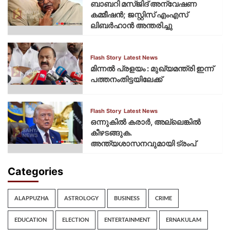
ബാബറി മസ്ജിദ് അന്വേഷണ
കമ്മീഷന്‍; ജസ്റ്റിസ് എംഎസ്
ലിബര്‍ഹാന്‍ അന്തരിച്ചു
Flash Story
Latest News
മിന്നല്‍ പ്രളയം : മുഖ്യമന്ത്രി ഇന്ന്
പത്തനംതിട്ടയിലേക്ക്
Flash Story
Latest News
ഒന്നുകില്‍ കരാര്‍, അല്ലെങ്കില്‍
കീഴടങ്ങുക.
അന്ത്യശാസനവുമായി ട്രംപ്
Categories
ALAPPUZHA
ASTROLOGY
BUSINESS
CRIME
EDUCATION
ELECTION
ENTERTAINMENT
ERNAKULAM