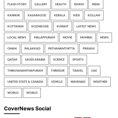
FLASH STORY
GALLERY
HEALTH
IDUKKI
INDIA
KANNUR
KASARAGOD
KERALA
KIDS
KOLLAM
KOTTAYAM
KOZHIKODE
KUWAIT
LATEST NEWS
LOCAL NEWS
MALAPPURAM
MOVIE
MUMBAI
NEWS
OMAN
PALAKKAD
PATHANAMTHITTA
PRAVASI
QATAR
SAUDI ARABIA
SCIENCE
SPORTS
THIRUVANANTHAPURAM
THRISSUR
TRAVEL
UAE
UNITED STATE & CANADA
VEHICLE
WAYANAD
WEATHER
WORLD
WORLD
CoverNews Social