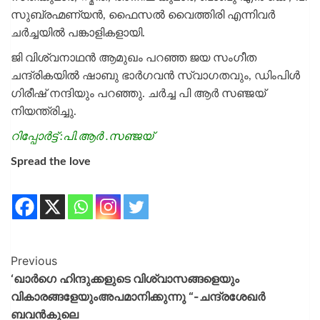
സുബ്രഹ്മണ്യൻ, ഫൈസൽ വൈത്തിരി എന്നിവർ
ചർച്ചയിൽ പങ്കാളികളായി.
ജി വിശ്വനാഥൻ ആമുഖം പറഞ്ഞ ജയ സംഗീത
ചന്ദ്രികയിൽ ഷാബു ഭാർഗവൻ സ്വാഗതവും, ഡിംപിൾ
ഗിരീഷ് നന്ദിയും പറഞ്ഞു. ചർച്ച പി ആർ സഞ്ജയ്
നിയന്ത്രിച്ചു.
റിപ്പോർട്ട് :പി.ആർ .സഞ്ജയ്
Spread the love
Previous
‘ഖാർഗെ ഹിന്ദുക്കളുടെ വിശ്വാസങ്ങളെയും
വികാരങ്ങളേയുംഅപമാനിക്കുന്നു “-ചന്ദ്രശേഖർ
ബവൻകുലെ