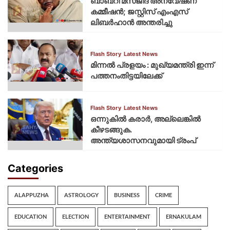
ബാബറി മസ്ജിദ് അന്വേഷണ
കമ്മീഷന്‍; ജസ്റ്റിസ് എംഎസ്
ലിബര്‍ഹാന്‍ അന്തരിച്ചു
Flash Story
Latest News
മിന്നല്‍ പ്രളയം : മുഖ്യമന്ത്രി ഇന്ന്
പത്തനംതിട്ടയിലേക്ക്
Flash Story
Latest News
ഒന്നുകില്‍ കരാര്‍, അല്ലെങ്കില്‍
കീഴടങ്ങുക.
അന്ത്യശാസനവുമായി ട്രംപ്
Categories
ALAPPUZHA
ASTROLOGY
BUSINESS
CRIME
EDUCATION
ELECTION
ENTERTAINMENT
ERNAKULAM