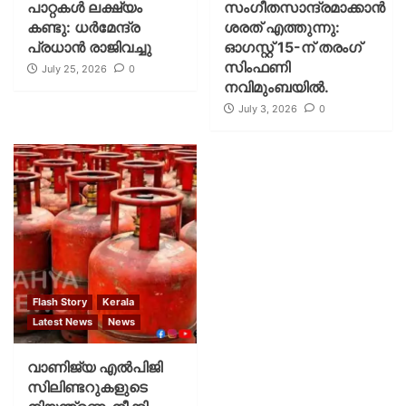
പാറ്റകള്‍ ലക്ഷ്യം
സംഗീതസാന്ദ്രമാക്കാൻ
കണ്ടു: ധര്‍മേന്ദ്ര
ശരത് എത്തുന്നു:
പ്രധാന്‍ രാജിവച്ചു
ഓഗസ്റ്റ് 15-ന് തരംഗ്
സിംഫണി
July 25, 2026
0
നവിമുംബയിൽ.
July 3, 2026
0
Flash Story
Kerala
Latest News
News
വാണിജ്യ എൽപിജി
സിലിണ്ടറുകളുടെ