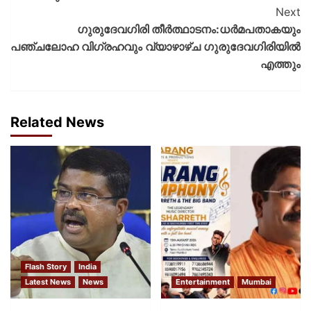
Next
ഗുരുദേവഗിരി തീർത്ഥാടനം:ധർമപതാകയും
പഞ്ചലോഹ വിഗ്രഹവും വ്യാഴാഴ്ച ഗുരുദേവഗിരിയിൽ
എത്തും
Related News
Flash Story
India
Latest News
News
Entertainment
Mumbai