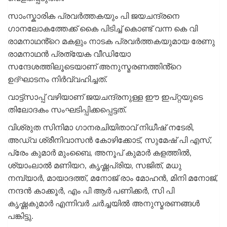
സാംസ്കാരിക പ്രവർത്തകയും പി ജയചന്ദ്രനെ
ഗാനലോകത്തേക്ക് കൈ പിടിച്ച് കൊണ്ട് വന്ന കെ വി
രാമനാഥൻ്റെ മകളും നാടക പ്രവർത്തകയുമായ രേണു
രാമനാഥൻ പ്രത്യേക വീഡിയോ
സന്ദേശത്തിലൂടെയാണ് അനുസ്മരണത്തിൻ്റെ
ഉദ്ഘാടനം നിർവ്വഹിച്ചത്.
വാട്ട്സാപ്പ് വഴിയാണ് ജയചന്ദ്രനുള്ള ഈ ഇപ്റ്റയുടെ
തിലോദകം സംഘടിപ്പിക്കപ്പെട്ടത്.
വിശ്രുത സിനിമാ ഗാനരചിയിതാവ് നിധീഷ് നടേരി,
അഡ്വ ശ്രീനിവാസൻ കോഴിക്കോട്, സുമേഷ് പി എസ്,
പ്രേം കുമാർ മുംബൈ, അനൂപ് കുമാർ കളത്തിൽ,
ശ്യാംലാൽ മണിയറ, കൃഷ്ണപ്രിയ, സജിത്, മധു
നമ്പ്യാർ, മായാദത്ത്, മനോജ് രാം മോഹൻ, മിനി മനോജ്,
നന്ദൻ കാക്കൂർ, എം പി ആർ പണിക്കർ, സി പി
കൃഷ്ണകുമാർ എന്നിവർ ചർച്ചയിൽ അനുസ്മരണങ്ങൾ
പങ്കിട്ടു.