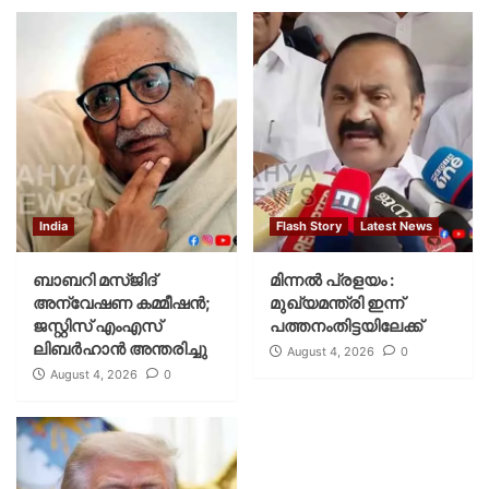
India
Flash Story
Latest News
ബാബറി മസ്ജിദ്
മിന്നല്‍ പ്രളയം :
അന്വേഷണ കമ്മീഷന്‍;
മുഖ്യമന്ത്രി ഇന്ന്
ജസ്റ്റിസ് എംഎസ്
പത്തനംതിട്ടയിലേക്ക്
ലിബര്‍ഹാന്‍ അന്തരിച്ചു
August 4, 2026
0
August 4, 2026
0