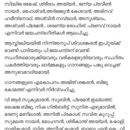
സിദ്ധിജ രമേഷ്, ശ്രീരാം അയ്യർ , ജന്യ പ്രവീൺ
നായർ , മഹേശ്വർ,അർജ്ജുൻ കേശവൻ, അഭിനവ്
ഹരീന്ദ്രനാഥ്, അശ്വിൻ നമ്പ്യാർ, അനുശ്യാം,
അശ്വതി പ്രേമൻ , ശരണ്യ രോഹിത്, പ്രണവ് നായർ
എന്നിവർ ജയചന്ദ്രഗീതികൾ ആലപിച്ചു.
ആസ്ത്രലിയയിൽ നിന്ന്അനൂപ് ശിവശങ്കരൻ ഇപ്റ്റയ്ക്ക്
വേണ്ടി പാടിയതും പി ജയചന്ദ്രന് വേണ്ടി
സംഗീതമൊരുക്കിയവരും വരികളെഴുതിയവരും സംഗീതം
പകർത്തിയവരും ഓർമ്മകളും ഗാനങ്ങളും പങ്കു വെച്ചത്
അനുഭവവേദ്യമായി.
ഗാനങ്ങളുടെ ഏകോപനം അജിത് ശങ്കരൻ, ബിജു
കോമത്ത് എന്നിവർ നിർവ്വഹിച്ചു.
വി ആർ സുകുമാരൻ, സുബിൻ, പ്രേമൻ ഇല്ലത്ത്,
ഷൈജ ബിജു, നിഷ ഗിൽബർട്ട്, സുനിത എഴുമാവിൽ,
രേണു മണിലാൽ, അനിൽ പ്രകാശ്, സവിത കുറുപ്പ്,
സുമലത നായർ, മോഹനൻ, ശ്രീകാന്ത് അയ്യർ, ഷോളി,
സതികുമാർ, സ്മിത, അനീഷ് കുമാർ, ബാബു എൻ കെ , വി