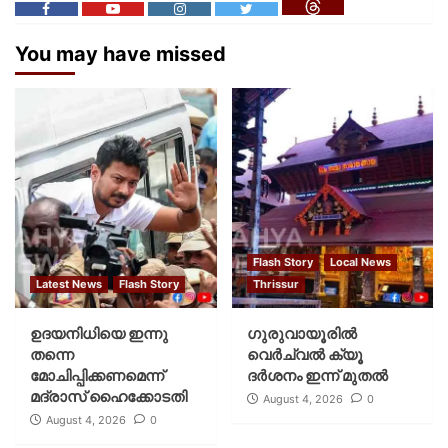
You may have missed
Flash Story
Local News
Latest News
Flash Story
Thrissur
ഉദയനിധിയെ ഇന്നു
ഗുരുവായൂരില്‍
തന്നെ
വെര്‍ച്വല്‍ ക്യൂ
മോചിപ്പിക്കണമെന്ന്
ദര്‍ശനം ഇന്ന് മുതല്‍
മദ്രാസ് ഹൈക്കോടതി
August 4, 2026
0
August 4, 2026
0