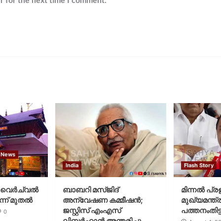
r for the next time I comment.
 News
India
Flash Story
വെര്‍ച്വല്‍
ബാബറി മസ്ജിദ്
മിന്നല്‍ പ്ര
്ന് മുതല്‍
അന്വേഷണ കമ്മീഷന്‍;
മുഖ്യമന്ത്ര
ജസ്റ്റിസ് എംഎസ്
പത്തനംതിട്ട
0
ലിബര്‍ഹാന്‍ അന്തരിച്ചു