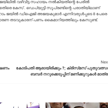
ജയിലിൽ വഴിവിട്ട സഹായം നൽകിയതിന്റെ പേരിൽ
 കേസ് . ഡെപ്യുട്ടി സൂപ്രണ്ടിന്റെ പരാതിയിലാണ്
്രഹാം ജയിൽ ഡിഐജി അജയകുമാർ എന്നിവരുൾപ്പടെ 8 പേരെ
ാരണ തടവുകാരന് പണം കൈമാറിയത്തിലും കേസുണ്ട്.
Nex
േഷണം
കോടിപതി ആരായിരിക്കും ?; ക്രിസ്‌മസ് പുതുവത്സ
ബമ്പർ നറുക്കെടുപ്പിന് മണിക്കൂറുകൾ മാത്ര