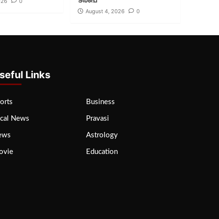
026
0
August 4, 2026
0
seful Links
orts
Business
cal News
Pravasi
ews
Astrology
ovie
Education