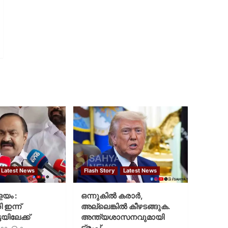
Latest News
Flash Story
Latest News
ളയം :
ഒന്നുകില്‍ കരാര്‍,
ി ഇന്ന്
അല്ലെങ്കില്‍ കീഴടങ്ങുക.
യിലേക്ക്
അന്ത്യശാസനവുമായി
ട്രംപ്