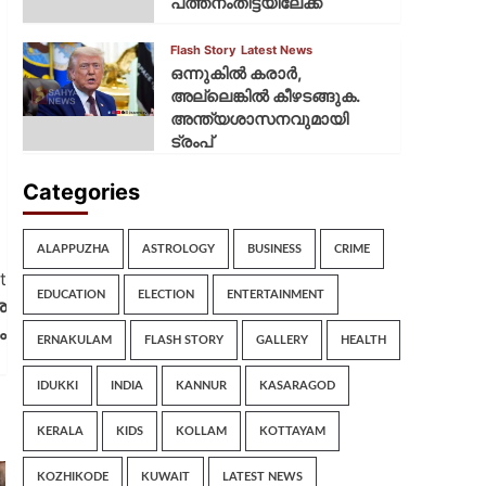
പത്തനംതിട്ടയിലേക്ക്
Flash Story
Latest News
ഒന്നുകില്‍ കരാര്‍,
അല്ലെങ്കില്‍ കീഴടങ്ങുക.
അന്ത്യശാസനവുമായി
ട്രംപ്
Categories
ALAPPUZHA
ASTROLOGY
BUSINESS
CRIME
t
EDUCATION
ELECTION
ENTERTAINMENT
ര
ം
ERNAKULAM
FLASH STORY
GALLERY
HEALTH
IDUKKI
INDIA
KANNUR
KASARAGOD
KERALA
KIDS
KOLLAM
KOTTAYAM
KOZHIKODE
KUWAIT
LATEST NEWS