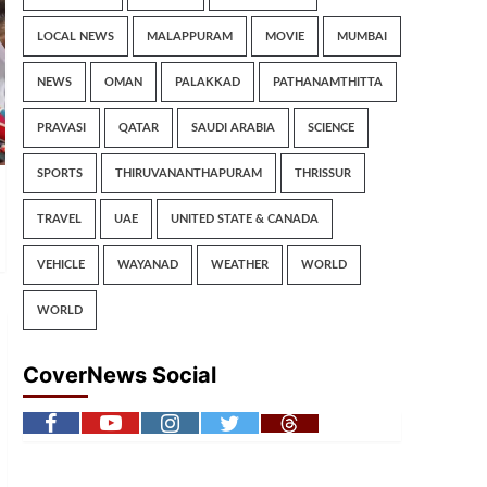
LOCAL NEWS
MALAPPURAM
MOVIE
MUMBAI
NEWS
OMAN
PALAKKAD
PATHANAMTHITTA
PRAVASI
QATAR
SAUDI ARABIA
SCIENCE
SPORTS
THIRUVANANTHAPURAM
THRISSUR
TRAVEL
UAE
UNITED STATE & CANADA
VEHICLE
WAYANAD
WEATHER
WORLD
WORLD
CoverNews Social