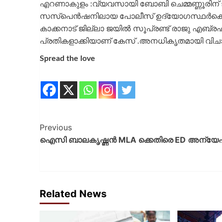
എറണാകുളം :വ്യവസായി ബോബി ചെമ്മണ്ണൂരിന് 
സസ്പെൻഷനിലായ പോലീസ് ഉദ്യോഗസ്ഥർക്കെതിരെ
കാക്കനാട് ജില്ലാ ജയിൽ സൂപ്രണ്ട് രാജു എബ
പ്രതികളാക്കിയാണ് കേസ് .അനധികൃതമായി വിച
Spread the love
Previous
ഐസി ബാലകൃഷ്ണൻ MLA ക്കെതിരെ ED അന്യ
Related News