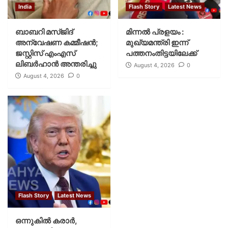
India
Flash Story
Latest News
ബാബറി മസ്ജിദ്
മിന്നല്‍ പ്രളയം :
അന്വേഷണ കമ്മീഷന്‍;
മുഖ്യമന്ത്രി ഇന്ന്
ജസ്റ്റിസ് എംഎസ്
പത്തനംതിട്ടയിലേക്ക്
ലിബര്‍ഹാന്‍ അന്തരിച്ചു
August 4, 2026
0
August 4, 2026
0
Flash Story
Latest News
ഒന്നുകില്‍ കരാര്‍,