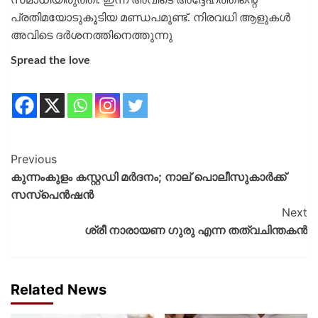
പ്രതിമയോടുകൂടിയ മണ്ഡപമുണ്ട്. നിരവധി ആളുകൾ
അവിടെ ദർശനത്തിനെത്തുന്നു
Spread the love
Previous
കുന്നംകുളം കസ്റ്റഡി മർദനം; നാല് പൊലീസുകാർക്ക്
സസ്പെൻഷൻ
Next
ശ്രീ നാരായണ ഗുരു എന്ന തത്വചിന്തകൻ
Related News