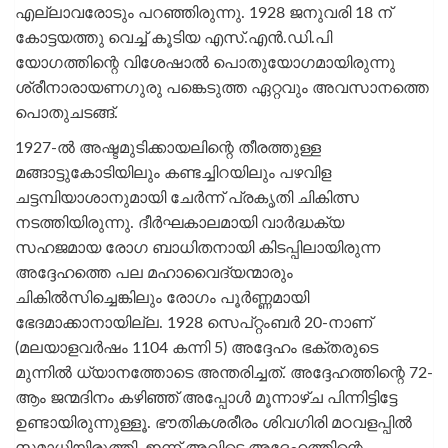
എല്ലാവരോടും പറഞ്ഞിരുന്നു. 1928 ജനുവരി 18 ന്
കോട്ടയത്തു വെച്ച് കൂടിയ എസ്.എൻ.ഡി.പി
യോഗത്തിന്റെ വിശേഷാൽ പൊതുയോഗമായിരുന്നു
ശ്രീനാരായണഗുരു പങ്കെടുത്ത ഏറ്റവും അവസാനത്തെ
പൊതുചടങ്ങ്.
1927-ൽ അഷ്ടമുടിക്കായലിന്റെ തീരത്തുള്ള
മങ്ങാട്ടുകോടിയിലും കണ്ടച്ചിറയിലും പഴവിള
ചട്ടമ്പിയാശാനുമായി ചേർന്ന് പ്രകൃതി ചികിത്സ
നടത്തിയിരുന്നു. ദീർഘകാലമായി വാർദ്ധക്യ
സഹജമായ രോഗ ബാധിതനായി കിടപ്പിലായിരുന്ന
അദ്ദേഹത്തെ പല മഹാവൈദ്യന്മാരും
ചികിൽസിച്ചെങ്കിലും രോഗം പൂർണ്ണമായി
ഭേദമാക്കാനായില്ല. 1928 സെപ്റ്റംബർ 20-നാണ്
(മലയാളവർഷം 1104 കന്നി 5) അദ്ദേഹം ഭക്തരുടെ
മുന്നിൽ ധ്യാനത്തോടെ അന്തരിച്ചത്. അദ്ദേഹത്തിന്റെ 72-
ആം ജന്മദിനം കഴിഞ്ഞ് അപ്പോൾ മൂന്നാഴ്ച പിന്നിട്ടിട്ടേ
ഉണ്ടായിരുന്നുള്ളൂ. ഭൗതികശരീരം ശിവഗിരി മഠവളപ്പിൽ
സമാധിയിരുത്തി. ഇന്ന് അവിടെ അദ്ദേഹത്തിന്റെ