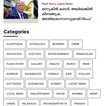
Flash Story
Latest News
ഒന്നുകില്‍ കരാര്‍, അല്ലെങ്കില്‍
കീഴടങ്ങുക.
അന്ത്യശാസനവുമായി ട്രംപ്
Categories
ALAPPUZHA
ASTROLOGY
BUSINESS
CRIME
EDUCATION
ELECTION
ENTERTAINMENT
ERNAKULAM
FLASH STORY
GALLERY
HEALTH
IDUKKI
INDIA
KANNUR
KASARAGOD
KERALA
KIDS
KOLLAM
KOTTAYAM
KOZHIKODE
KUWAIT
LATEST NEWS
LOCAL NEWS
MALAPPURAM
MOVIE
MUMBAI
NEWS
OMAN
PALAKKAD
PATHANAMTHITTA
PRAVASI