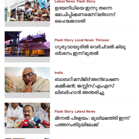
Latest News
Flash Story
ഉദയനിധിയെ ഇന്നു തന്നെ
മോചിപ്പിക്കണമെന്ന് മദ്രാസ്
ഹൈക്കോടതി
Flash Story
Local News
Thrissur
ഗുരുവായൂരില്‍ വെര്‍ച്വല്‍ ക്യൂ
ദര്‍ശനം ഇന്ന് മുതല്‍
India
ബാബറി മസ്ജിദ് അന്വേഷണ
കമ്മീഷന്‍; ജസ്റ്റിസ് എംഎസ്
ലിബര്‍ഹാന്‍ അന്തരിച്ചു
Flash Story
Latest News
മിന്നല്‍ പ്രളയം : മുഖ്യമന്ത്രി ഇന്ന്
പത്തനംതിട്ടയിലേക്ക്