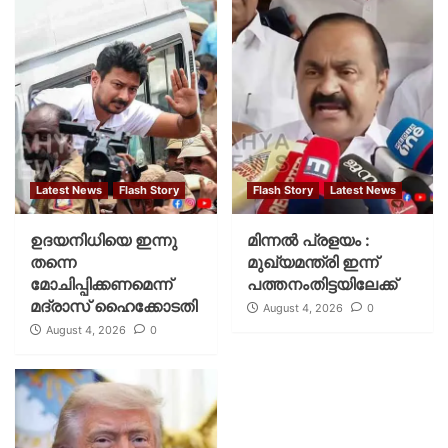
Latest News
Flash Story
Flash Story
Latest News
ഉദയനിധിയെ ഇന്നു
മിന്നല്‍ പ്രളയം :
തന്നെ
മുഖ്യമന്ത്രി ഇന്ന്
മോചിപ്പിക്കണമെന്ന്
പത്തനംതിട്ടയിലേക്ക്
മദ്രാസ് ഹൈക്കോടതി
August 4, 2026
0
August 4, 2026
0