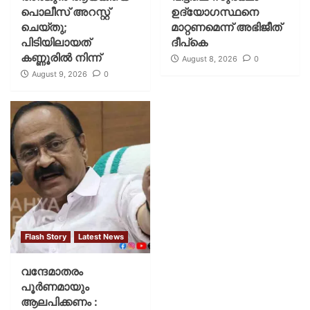
പൊലീസ് അറസ്റ്റ്
ഉദ്യോഗസ്ഥനെ
ചെയ്‌തു;
മാറ്റണമെന്ന് അഭിജീത്
പിടിയിലായത്
ദീപ്‌കെ
കണ്ണൂരിൽ നിന്ന്
August 8, 2026
0
August 9, 2026
0
Flash Story
Latest News
വന്ദേമാതരം
പൂര്‍ണമായും
ആലപിക്കണം :