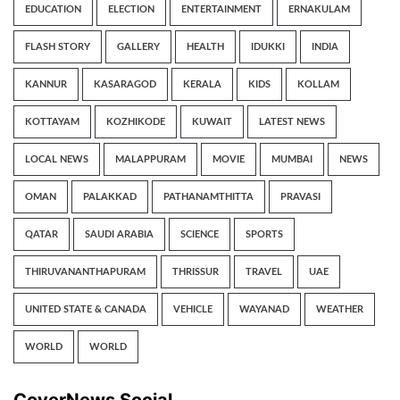
EDUCATION
ELECTION
ENTERTAINMENT
ERNAKULAM
FLASH STORY
GALLERY
HEALTH
IDUKKI
INDIA
KANNUR
KASARAGOD
KERALA
KIDS
KOLLAM
KOTTAYAM
KOZHIKODE
KUWAIT
LATEST NEWS
LOCAL NEWS
MALAPPURAM
MOVIE
MUMBAI
NEWS
OMAN
PALAKKAD
PATHANAMTHITTA
PRAVASI
QATAR
SAUDI ARABIA
SCIENCE
SPORTS
THIRUVANANTHAPURAM
THRISSUR
TRAVEL
UAE
UNITED STATE & CANADA
VEHICLE
WAYANAD
WEATHER
WORLD
WORLD