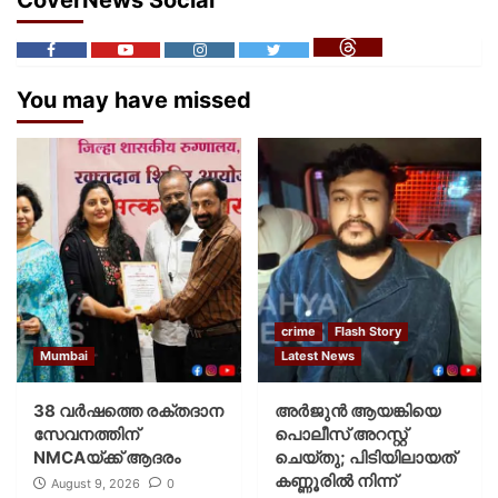
CoverNews Social
You may have missed
crime
Flash Story
Mumbai
Latest News
38 വർഷത്തെ രക്തദാന
അർജുൻ ആയങ്കിയെ
സേവനത്തിന്
പൊലീസ് അറസ്റ്റ്
NMCAയ്ക്ക് ആദരം
ചെയ്‌തു; പിടിയിലായത്
കണ്ണൂരിൽ നിന്ന്
August 9, 2026
0