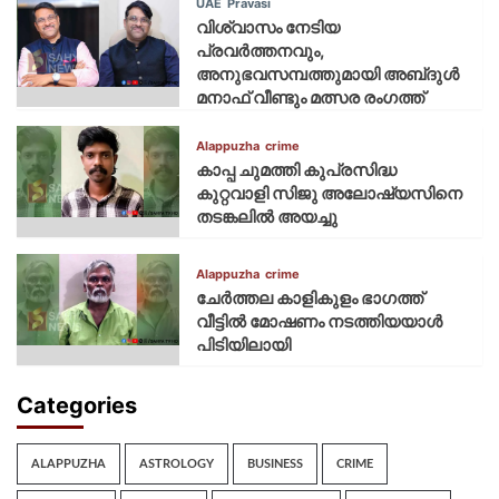
UAE
Pravasi
വിശ്വാസം നേടിയ
പ്രവർത്തനവും,
അനുഭവസമ്പത്തുമായി അബ്‌ദുൾ
മനാഫ് വീണ്ടും മത്സര രംഗത്ത്
Alappuzha
crime
കാപ്പ ചുമത്തി കുപ്രസിദ്ധ
കുറ്റവാളി സിജു അലോഷ്യസിനെ
തടങ്കലിൽ അയച്ചു
Alappuzha
crime
ചേർത്തല കാളികുളം ഭാഗത്ത്
വീട്ടിൽ മോഷണം നടത്തിയയാൾ
പിടിയിലായി
Categories
ALAPPUZHA
ASTROLOGY
BUSINESS
CRIME