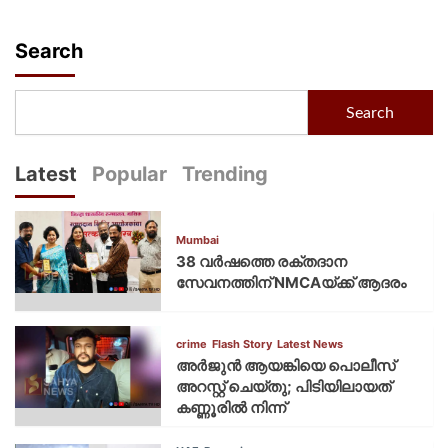
Search
Search
Latest
Popular
Trending
Mumbai
38 വർഷത്തെ രക്തദാന
സേവനത്തിന് NMCAയ്ക്ക് ആദരം
crime
Flash Story
Latest News
അർജുൻ ആയങ്കിയെ പൊലീസ്
അറസ്റ്റ് ചെയ്‌തു; പിടിയിലായത്
കണ്ണൂരിൽ നിന്ന്