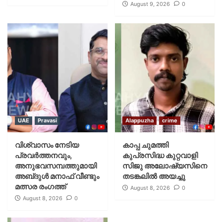
August 9, 2026
0
UAE
Pravasi
Alappuzha
crime
വിശ്വാസം നേടിയ
കാപ്പ ചുമത്തി
പ്രവർത്തനവും,
കുപ്രസിദ്ധ കുറ്റവാളി
അനുഭവസമ്പത്തുമായി
സിജു അലോഷ്യസിനെ
അബ്‌ദുൾ മനാഫ് വീണ്ടും
തടങ്കലിൽ അയച്ചു
മത്സര രംഗത്ത്
August 8, 2026
0
August 8, 2026
0