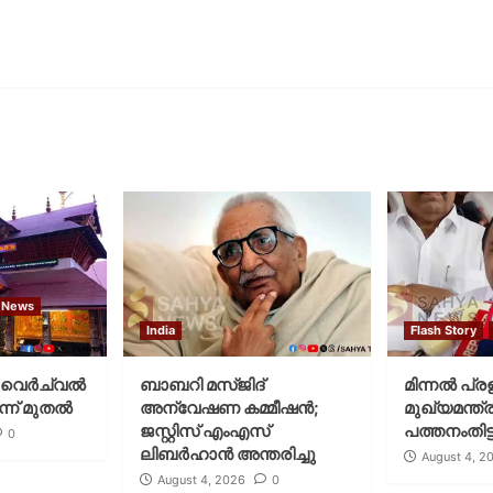
 News
India
Flash Story
വെര്‍ച്വല്‍
ബാബറി മസ്ജിദ്
മിന്നല്‍ പ്ര
്ന് മുതല്‍
അന്വേഷണ കമ്മീഷന്‍;
മുഖ്യമന്ത്ര
ജസ്റ്റിസ് എംഎസ്
പത്തനംതിട്ട
0
ലിബര്‍ഹാന്‍ അന്തരിച്ചു
August 4, 2
August 4, 2026
0