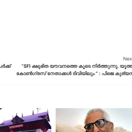
Nex
ക്ക്
“SFI ക്ഷുഭിത യൗവനത്തെ കൂടെ നിർത്തുന്നു. യൂത്ത
കോൺഗ്രസ് നേതാക്കൾ ടിവിയിലും ” : പിജെ കുര്യ