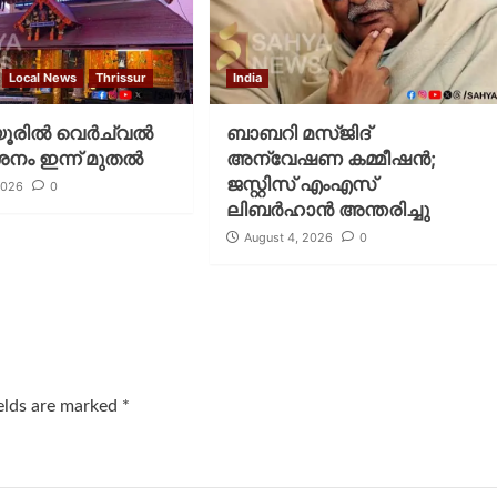
Local News
Thrissur
India
രില്‍ വെര്‍ച്വല്‍
ബാബറി മസ്ജിദ്
ശനം ഇന്ന് മുതല്‍
അന്വേഷണ കമ്മീഷന്‍;
ജസ്റ്റിസ് എംഎസ്
2026
0
ലിബര്‍ഹാന്‍ അന്തരിച്ചു
August 4, 2026
0
ields are marked
*