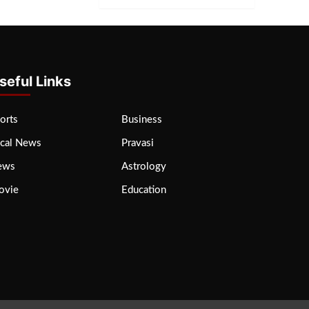
seful Links
orts
Business
cal News
Pravasi
ews
Astrology
ovie
Education