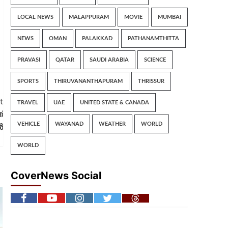
LOCAL NEWS
MALAPPURAM
MOVIE
MUMBAI
NEWS
OMAN
PALAKKAD
PATHANAMTHITTA
PRAVASI
QATAR
SAUDI ARABIA
SCIENCE
SPORTS
THIRUVANANTHAPURAM
THRISSUR
t
TRAVEL
UAE
UNITED STATE & CANADA
്
VEHICLE
WAYANAD
WEATHER
WORLD
ൻ
WORLD
CoverNews Social