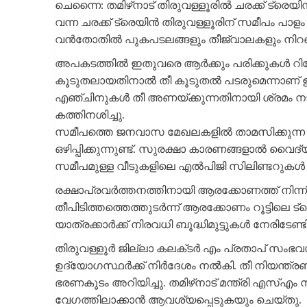
ചെന്നൈ: തമിഴ്‌നാട് തിരുവള്ളൂരിൽ ചരക്ക് ട്രെയി
വന്ന ചരക്ക് ട്രെയിൻ തിരുവള്ളൂരിന് സമീപം പാളം 
വൻതോതിൽ പുകപടലങ്ങളും തീജ്വാലകളും നിറഞ്
അപകടത്തില്‍ ഇതുവരെ ആര്‍ക്കും പരിക്കുകള്‍ റിപ്പേ
കൂടുതലായതിനാൽ തീ കൂടുതൽ പടരുമെന്നാണ് 
എഞ്ചിനുകൾ തീ അണയ്‌ക്കുന്നതിനായി ശ്രമം നട
കത്തിനശിച്ചു.
സമീപത്തെ ജനവാസ മേഖലകളിൽ താമസിക്കുന്ന 
ഒഴിപ്പിക്കുന്നുണ്ട്. സുരക്ഷാ കാരണങ്ങളാൽ വൈദ്യു
സമീപമുള്ള വീടുകളിലെ എൽപിജി സിലിണ്ടറുകൾ നീക
രക്ഷാപ്രവർത്തനത്തിനായി ആരക്കോണത്ത് നിന്ന് 
തീപിടിത്തത്തെത്തുടർന്ന് ആരക്കോണം റൂട്ടിലെ 
യാത്രക്കാർക്ക് നിരവധി ബൂദ്ധിമുട്ടുകള്‍ നേരിടേണ്ടി
തിരുവള്ളൂർ ജില്ലാ കലക്‌ടർ എം പ്രതാപ് സംഭ
ഉദ്യോഗസ്ഥര്‍ക്ക് നിര്‍ദേശം നല്‍കി. തീ നിയന്ത്
ഭരണകൂടം അറിയിച്ചു. തമിഴ്‌നാട് മന്ത്രി എസ
വേഗത്തിലാക്കാൻ ആവശ്യപ്പെടുകയും ചെയ്‌തു.