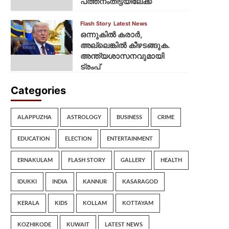
പത്തനംതിട്ടയിലേക്ക്
Flash Story
Latest News
ഒന്നുകില്‍ കരാര്‍,
അല്ലെങ്കില്‍ കീഴടങ്ങുക.
അന്ത്യശാസനവുമായി
ട്രംപ്
Categories
ALAPPUZHA
ASTROLOGY
BUSINESS
CRIME
EDUCATION
ELECTION
ENTERTAINMENT
ERNAKULAM
FLASH STORY
GALLERY
HEALTH
IDUKKI
INDIA
KANNUR
KASARAGOD
KERALA
KIDS
KOLLAM
KOTTAYAM
KOZHIKODE
KUWAIT
LATEST NEWS