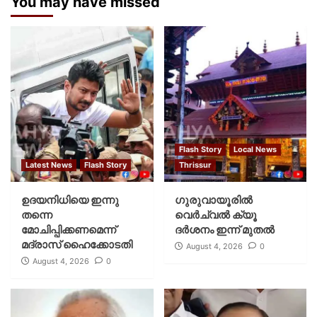
You may have missed
Flash Story
Local News
Latest News
Flash Story
Thrissur
ഉദയനിധിയെ ഇന്നു
ഗുരുവായൂരില്‍
തന്നെ
വെര്‍ച്വല്‍ ക്യൂ
മോചിപ്പിക്കണമെന്ന്
ദര്‍ശനം ഇന്ന് മുതല്‍
മദ്രാസ് ഹൈക്കോടതി
August 4, 2026
0
August 4, 2026
0