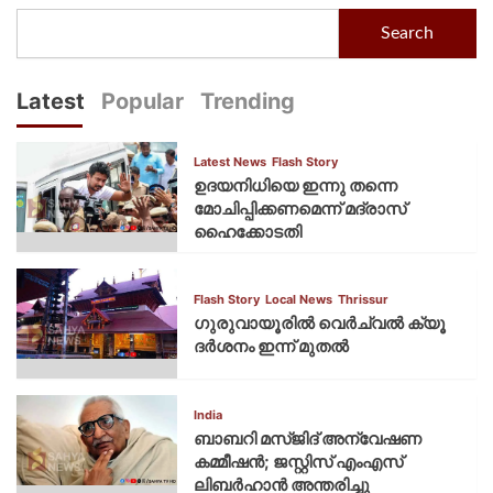
Search
Latest
Popular
Trending
Latest News
Flash Story
ഉദയനിധിയെ ഇന്നു തന്നെ
മോചിപ്പിക്കണമെന്ന് മദ്രാസ്
ഹൈക്കോടതി
Flash Story
Local News
Thrissur
ഗുരുവായൂരില്‍ വെര്‍ച്വല്‍ ക്യൂ
ദര്‍ശനം ഇന്ന് മുതല്‍
India
ബാബറി മസ്ജിദ് അന്വേഷണ
കമ്മീഷന്‍; ജസ്റ്റിസ് എംഎസ്
ലിബര്‍ഹാന്‍ അന്തരിച്ചു