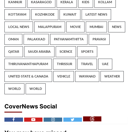
KANNUR
KASARAGOD
KERALA
KIDS
KOLLAM
KOTTAYAM
KOZHIKODE
KUWAIT
LATEST NEWS
LOCAL NEWS
MALAPPURAM
MOVIE
MUMBAI
NEWS
OMAN
PALAKKAD
PATHANAMTHITTA
PRAVASI
QATAR
SAUDI ARABIA
SCIENCE
SPORTS
THIRUVANANTHAPURAM
THRISSUR
TRAVEL
UAE
UNITED STATE & CANADA
VEHICLE
WAYANAD
WEATHER
WORLD
WORLD
CoverNews Social