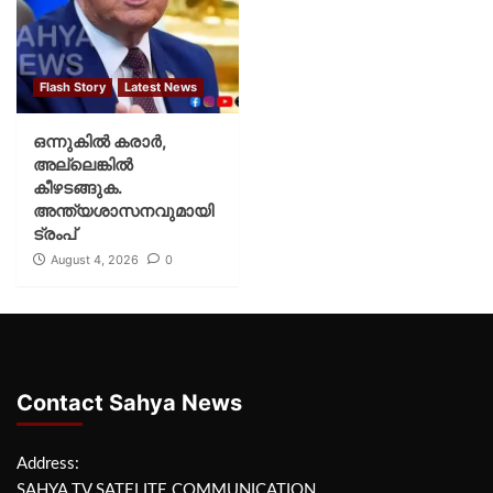
Flash Story
Latest News
ഒന്നുകില്‍ കരാര്‍,
അല്ലെങ്കില്‍
കീഴടങ്ങുക.
അന്ത്യശാസനവുമായി
ട്രംപ്
August 4, 2026
0
Contact Sahya News
Address:
SAHYA TV SATELITE COMMUNICATION