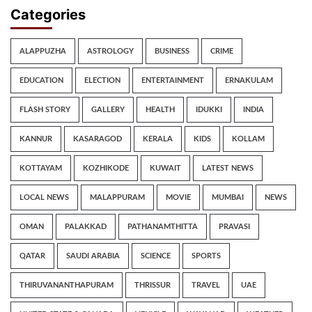
Categories
ALAPPUZHA
ASTROLOGY
BUSINESS
CRIME
EDUCATION
ELECTION
ENTERTAINMENT
ERNAKULAM
FLASH STORY
GALLERY
HEALTH
IDUKKI
INDIA
KANNUR
KASARAGOD
KERALA
KIDS
KOLLAM
KOTTAYAM
KOZHIKODE
KUWAIT
LATEST NEWS
LOCAL NEWS
MALAPPURAM
MOVIE
MUMBAI
NEWS
OMAN
PALAKKAD
PATHANAMTHITTA
PRAVASI
QATAR
SAUDI ARABIA
SCIENCE
SPORTS
THIRUVANANTHAPURAM
THRISSUR
TRAVEL
UAE