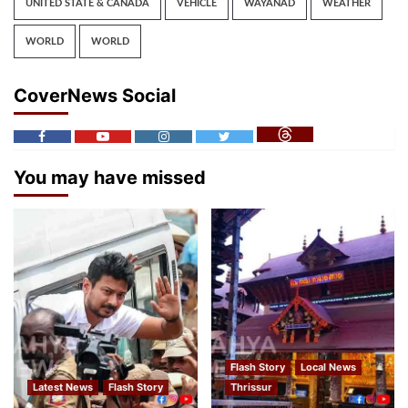
UNITED STATE & CANADA
VEHICLE
WAYANAD
WEATHER
WORLD
WORLD
CoverNews Social
You may have missed
Flash Story
Local News
Latest News
Flash Story
Thrissur