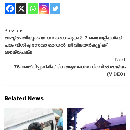
Previous
രാഷ്ട്രപതിയുടെ സേന മെഡലുകള്‍ :2 മലയാളികള്‍ക്ക്
പരം വിശിഷ്ട സേവാ മെഡൽ, ജി വിജയൻകുട്ടിക്ക്
ശൗര്യചക്ര
Next
76-ാമത് റിപ്പബ്ലിക് ദിന ആഘോഷ നിറവിൽ രാജ്യം
(VIDEO)
Related News