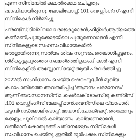
എന്ന സിനിമയിൽ കഥ,തിരക്കഥ രചിച്ചതും
ഷാഫിയായിരുന്നു. ലോലിപോപ്പ്, 101 വെഡ്ഡിംഗ്സ് എന്നീ
സിനിമകൾ നിർമ്മിച്ചു .
ഫ്രണ്ട്സ്,ദില്ലിവാലാ രാജകുമാരൻ,ഹിറ്റ്ലർ,ആദ്യത്തെ
കൺ‌മണി,പുതുക്കോട്ടയിലെ പുതുമണവാളൻ എന്നീ
സിനിമകളുടെ സഹസംവിധായകരിൽ
ഒരാളായിരുന്നു.സത്യം ശിവം സുന്ദരം,തെങ്കാശിപ്പട്ടണം,
ശ്രീകൃഷ്ണപുരത്തെ നക്ഷത്രത്തിളക്കം,ദി കാർ എന്നീ
സിനിമകളിൽ അസ്സോസിയേറ്റ് ആയി പ്രവർത്തിച്ചു.
2022ൽ സംവിധാനം ചെയ്‌ത ഷെറഫുദ്ധീൻ മുഖ്യ
കഥാപാത്രത്തെ അവതരിപ്പിച്ച ‘ആനന്ദം പരമാനന്ദം’
ആണ് അവസാനസിനിമ .ഷെർലക് ടോംസ്,ടൂ കണ്ട്രീസ്
,101 വെഡ്ഡിംഗ്സ്,മേക്കപ്പ് മാൻ,വെനീസിലെ വ്യാപാരി,
ചട്ടമ്പിനാട്,ലോലിപോപ്പ് ,മായാവി,ചോക്ലേറ്റ് ,തൊമ്മനും
മക്കളും,പുലിവാൽ കല്യാണം ,കല്യാണരാമൻ,
വൺ‌മാൻ ഷോതുടങ്ങി പതിനേഴോളം സിനിമകൾ
സംവിധാനം ചെയ്‌തു .ഇതിൽ ഭൂരിപക്ഷം സിനിമകളും