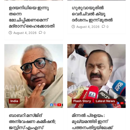
ഉദയനിധിയെ ഇന്നു
ഗുരുവായൂരില്‍
തന്നെ
വെര്‍ച്വല്‍ ക്യൂ
മോചിപ്പിക്കണമെന്ന്
ദര്‍ശനം ഇന്ന് മുതല്‍
മദ്രാസ് ഹൈക്കോടതി
August 4, 2026
0
August 4, 2026
0
India
Flash Story
Latest News
ബാബറി മസ്ജിദ്
മിന്നല്‍ പ്രളയം :
അന്വേഷണ കമ്മീഷന്‍;
മുഖ്യമന്ത്രി ഇന്ന്
ജസ്റ്റിസ് എംഎസ്
പത്തനംതിട്ടയിലേക്ക്