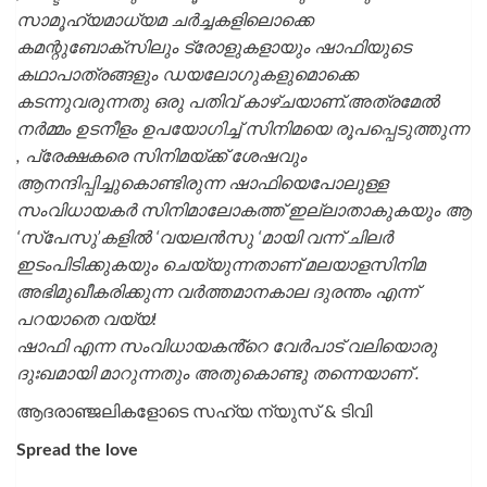
സാമൂഹ്യമാധ്യമ ചർച്ചകളിലൊക്കെ
കമന്റുബോക്‌സിലും ട്രോളുകളായും ഷാഫിയുടെ
കഥാപാത്രങ്ങളും ഡയലോഗുകളുമൊക്കെ
കടന്നുവരുന്നതു ഒരു പതിവ് കാഴ്ചയാണ്.അത്രമേൽ
നർമ്മം ഉടനീളം ഉപയോഗിച്ച് സിനിമയെ രൂപപ്പെടുത്തുന്ന
, പ്രേക്ഷകരെ സിനിമയ്ക്ക് ശേഷവും
ആനന്ദിപ്പിച്ചുകൊണ്ടിരുന്ന ഷാഫിയെപോലുള്ള
സംവിധായകർ സിനിമാലോകത്ത് ഇല്ലാതാകുകയും ആ
‘സ്‌പേസു’കളിൽ ‘വയലൻസു ‘മായി വന്ന് ചിലർ
ഇടംപിടിക്കുകയും ചെയ്യുന്നതാണ് മലയാളസിനിമ
അഭിമുഖീകരിക്കുന്ന വർത്തമാനകാല ദുരന്തം എന്ന്
പറയാതെ വയ്യ!
ഷാഫി എന്ന സംവിധായകൻ്റെ വേർപാട് വലിയൊരു
ദുഃഖമായി മാറുന്നതും അതുകൊണ്ടു തന്നെയാണ് .
ആദരാഞ്ജലികളോടെ സഹ്യ ന്യുസ് & ടിവി
Spread the love