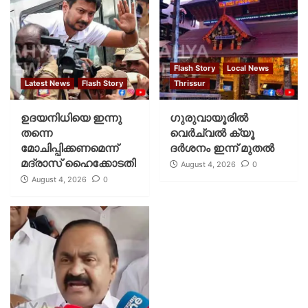
Flash Story
Local News
Latest News
Flash Story
Thrissur
ഉദയനിധിയെ ഇന്നു
ഗുരുവായൂരില്‍
തന്നെ
വെര്‍ച്വല്‍ ക്യൂ
മോചിപ്പിക്കണമെന്ന്
ദര്‍ശനം ഇന്ന് മുതല്‍
മദ്രാസ് ഹൈക്കോടതി
August 4, 2026
0
August 4, 2026
0