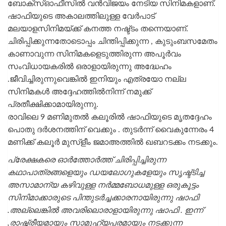
ബോക്സ്ഓഫീസിൽ വൻവിജയം നേടിയ സിനിമകളാണ്.
ഷാഫിയുടെ അകാലത്തിലുള്ള വേർപാട്
മലയാളസിനിമയ്ക്ക് കനത്ത നഷ്ട്ടം തന്നെയാണ്.
ചിരിപ്പിക്കുന്നതോടൊപ്പം ചിന്തിപ്പിക്കുന്ന , കുടുംബസമേതം
കാണാവുന്ന സിനിമകളെടുത്തിരുന്ന അപൂർവം
സംവിധായകരിൽ ഒരാളായിരുന്നു അദ്ധേഹം
.ജീവിച്ചിരുന്നുവെങ്കിൽ ഇനിയും എത്രയോ നല്ല
സിനിമകൾ അദ്ദേഹത്തിൽനിന്ന് നമുക്ക്
പ്രതീക്ഷിക്കാമായിരുന്നു.
രാവിലെ 9 മണിമുതൽ കലൂരിൽ ഷാഫിയുടെ മൃതദ്ദേഹം
പൊതു ദർശനത്തിന് വെക്കും . തുടർന്ന് വൈകുന്നേരം 4
മണിക്ക് കലൂർ മുസ്ളീം ജമാഅത്തിൽ ഖബറടക്കം നടക്കും.
പ്രേക്ഷകരെ ഓർത്തോർത്ത് ചിരിപ്പിച്ചിരുന്ന
കഥാപാത്രങ്ങളെയും ഡയലോഗുകളേയും സൃഷ്ട്ടിച്ച
അസാമാന്യ കഴിവുള്ള നർമ്മബോധമുള്ള ഒരുകൂട്ടം
സിനിമാക്കാരുടെ പിന്തുടർച്ചക്കാരനായിരുന്നു ഷാഫി
.അല്ലെങ്കിൽ അവരിലൊരാളായിരുന്നു ഷാഫി . ഇന്ന്
,രാഷ്ട്രീയമായും സാമൂഹ്യപരമായും നടക്കുന്ന