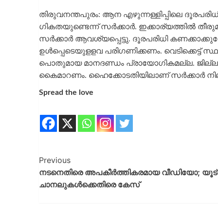
തിരുവനന്തപുരം: ആന എഴുന്നള്ളിപ്പിലെ ദൂരപരി
ഗികതയുണ്ടെന്ന് സർക്കാർ. ഇക്കാര്യത്തിൽ തീരു
സർക്കാർ ആവശ്യപ്പെട്ടു. ദൂരപരിധി കണക്കാക
ഉൾപ്പെടെയുളളവ പരിഗണിക്കണം. വെടിക്കെട്ട് സ്
പൊതുമായ മാനദണ്ഡം പ്രായോഗികമല്ല. ജില്ലാ 
കൈമാറണം. ഹൈക്കോടതിയിലാണ് സർക്കാ‍ർ നിലപാ
Spread the love
Previous
നടനെതിരെ അപകീര്‍ത്തികരമായ വീഡിയോ; യൂട
ചാനലുകള്‍ക്കെതിരെ കേസ്