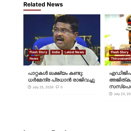
Related News
Flash Story
India
Latest News
Flash Story
News
Thiruvanan
പാറ്റകള്‍ ലക്ഷ്യം കണ്ടു:
എഡിജിപ
ധര്‍മേന്ദ്ര പ്രധാന്‍ രാജിവച്ചു
അജിത്കു
സസ്പ
July 25, 2026
0
July 23, 2