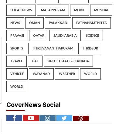
LOCAL NEWS
MALAPPURAM
MOVIE
MUMBAI
NEWS
OMAN
PALAKKAD
PATHANAMTHITTA
PRAVASI
QATAR
SAUDI ARABIA
SCIENCE
SPORTS
THIRUVANANTHAPURAM
THRISSUR
TRAVEL
UAE
UNITED STATE & CANADA
VEHICLE
WAYANAD
WEATHER
WORLD
WORLD
CoverNews Social