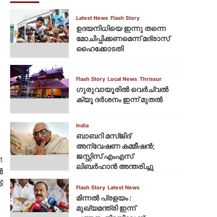
Latest News
Flash Story
ഉദയനിധിയെ ഇന്നു തന്നെ
മോചിപ്പിക്കണമെന്ന് മദ്രാസ്
ഹൈക്കോടതി
Flash Story
Local News
Thrissur
ഗുരുവായൂരില്‍ വെര്‍ച്വല്‍
ക്യൂ ദര്‍ശനം ഇന്ന് മുതല്‍
India
ബാബറി മസ്ജിദ്
അന്വേഷണ കമ്മീഷന്‍;
ജസ്റ്റിസ് എംഎസ്
t
ലിബര്‍ഹാന്‍ അന്തരിച്ചു
ൽ
ി
Flash Story
Latest News
മിന്നല്‍ പ്രളയം :
മുഖ്യമന്ത്രി ഇന്ന്