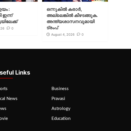
ളയം :
ഒന്നുകില്‍ കരാര്‍,
ി ഇന്ന്
അല്ലെങ്കില്‍ കീഴടങ്ങുക.
യിലേക്ക്
അന്ത്യശാസനവുമായി
ട്രംപ്
026
0
August 4, 2026
0
seful Links
orts
Business
cal News
Pravasi
ews
Astrology
ovie
Education