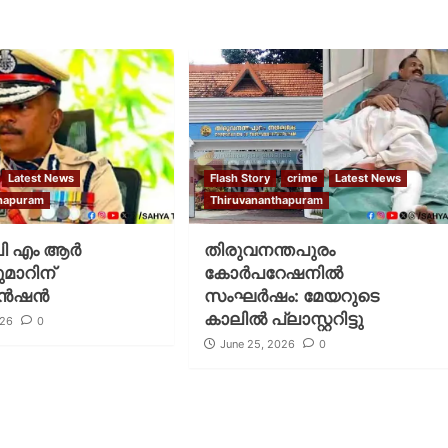
Latest News
Flash Story
crime
Latest News
thapuram
Thiruvananthapuram
ി എം ആർ
തിരുവനന്തപുരം
മാറിന്
കോര്‍പറേഷനില്‍
െൻഷൻ
സംഘര്‍ഷം: മേയറുടെ
കാലില്‍ പ്ലാസ്റ്ററിട്ടു
026
0
June 25, 2026
0