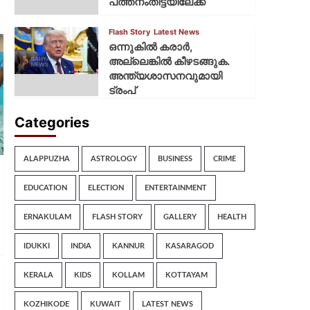
പത്തനംതിട്ടയിലേക്ക്
Flash Story
Latest News
ഒന്നുകില്‍ കരാര്‍,
അല്ലെങ്കില്‍ കീഴടങ്ങുക.
അന്ത്യശാസനവുമായി
ട്രംപ്
Categories
ALAPPUZHA
ASTROLOGY
BUSINESS
CRIME
EDUCATION
ELECTION
ENTERTAINMENT
ERNAKULAM
FLASH STORY
GALLERY
HEALTH
IDUKKI
INDIA
KANNUR
KASARAGOD
KERALA
KIDS
KOLLAM
KOTTAYAM
KOZHIKODE
KUWAIT
LATEST NEWS