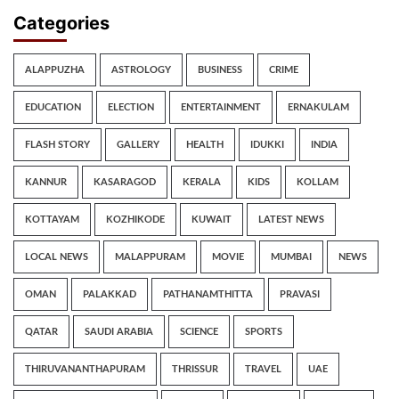
Categories
ALAPPUZHA
ASTROLOGY
BUSINESS
CRIME
EDUCATION
ELECTION
ENTERTAINMENT
ERNAKULAM
FLASH STORY
GALLERY
HEALTH
IDUKKI
INDIA
KANNUR
KASARAGOD
KERALA
KIDS
KOLLAM
KOTTAYAM
KOZHIKODE
KUWAIT
LATEST NEWS
LOCAL NEWS
MALAPPURAM
MOVIE
MUMBAI
NEWS
OMAN
PALAKKAD
PATHANAMTHITTA
PRAVASI
QATAR
SAUDI ARABIA
SCIENCE
SPORTS
THIRUVANANTHAPURAM
THRISSUR
TRAVEL
UAE