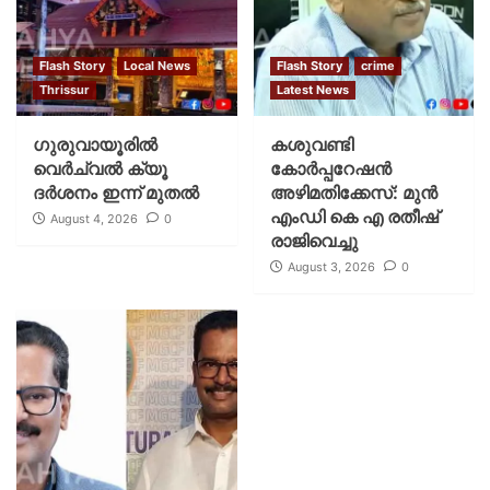
Flash Story
Local News
Flash Story
crime
Thrissur
Latest News
ഗുരുവായൂരില്‍
കശുവണ്ടി
വെര്‍ച്വല്‍ ക്യൂ
കോര്‍പ്പറേഷന്‍
ദര്‍ശനം ഇന്ന് മുതല്‍
അഴിമതിക്കേസ്: മുന്‍
എംഡി കെ എ രതീഷ്
August 4, 2026
0
രാജിവെച്ചു
August 3, 2026
0