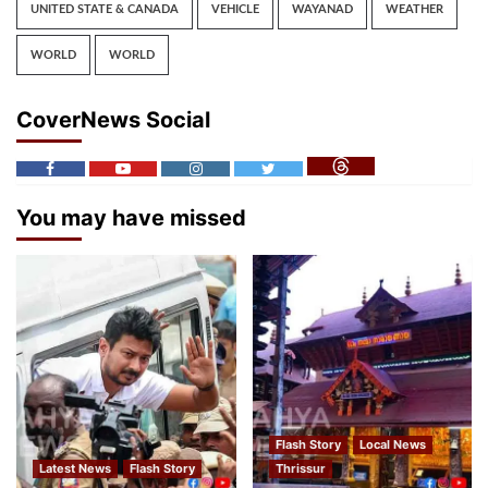
UNITED STATE & CANADA
VEHICLE
WAYANAD
WEATHER
WORLD
WORLD
CoverNews Social
You may have missed
Flash Story
Local News
Latest News
Flash Story
Thrissur