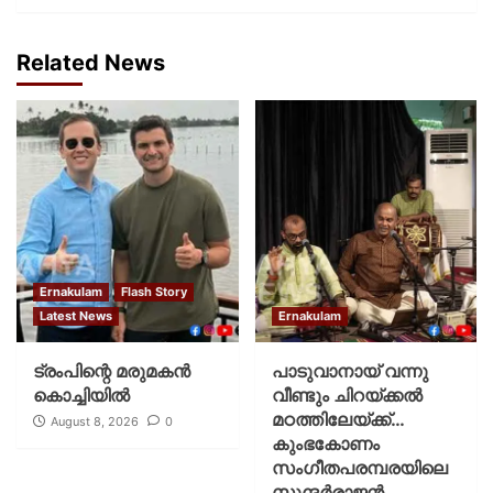
Related News
Ernakulam
Flash Story
Latest News
Ernakulam
ട്രംപിന്റെ മരുമകന്‍
പാടുവാനായ് വന്നു
കൊച്ചിയില്‍
വീണ്ടും ചിറയ്ക്കൽ
മഠത്തിലേയ്ക്ക്…
August 8, 2026
0
കുംഭകോണം
സംഗീതപരമ്പരയിലെ
സുന്ദർരാജൻ