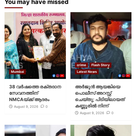
You may have missed
crime
Flash Story
Mumbai
Latest News
38 വർഷത്തെ രക്തദാന
അർജുൻ ആയങ്കിയെ
സേവനത്തിന്
പൊലീസ് അറസ്റ്റ്
NMCAയ്ക്ക് ആദരം
ചെയ്‌തു; പിടിയിലായത്
കണ്ണൂരിൽ നിന്ന്
August 9, 2026
0
August 9, 2026
0