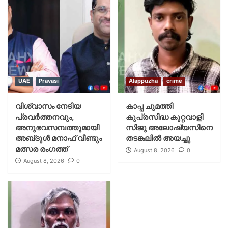
UAE
Pravasi
Alappuzha
crime
വിശ്വാസം നേടിയ
കാപ്പ ചുമത്തി
പ്രവർത്തനവും,
കുപ്രസിദ്ധ കുറ്റവാളി
അനുഭവസമ്പത്തുമായി
സിജു അലോഷ്യസിനെ
അബ്‌ദുൾ മനാഫ് വീണ്ടും
തടങ്കലിൽ അയച്ചു
മത്സര രംഗത്ത്
August 8, 2026
0
August 8, 2026
0