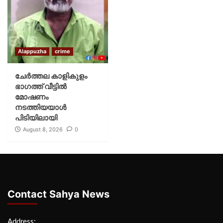
Alappuzha
crime
ചേർത്തല കാളികുളം
ഭാഗത്ത് വീട്ടിൽ
മോഷണം
നടത്തിയയാൾ
പിടിയിലായി
August 8, 2026
0
Contact Sahya News
Address: