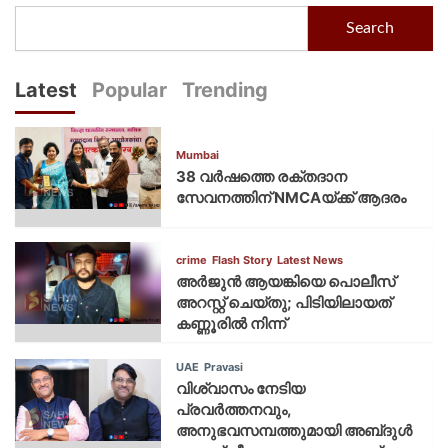
Search
Latest
Popular
Trending
Mumbai
38 വർഷത്തെ രക്തദാന
സേവനത്തിന് NMCAയ്ക്ക് ആദരം
crime
Flash Story
Latest News
അർജുൻ ആയങ്കിയെ പൊലീസ്
അറസ്റ്റ് ചെയ്‌തു; പിടിയിലായത്
കണ്ണൂരിൽ നിന്ന്
UAE
Pravasi
വിശ്വാസം നേടിയ
പ്രവർത്തനവും,
അനുഭവസമ്പത്തുമായി അബ്‌ദുൾ