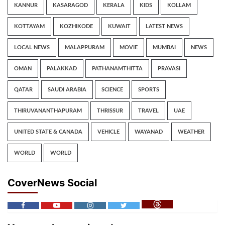
KANNUR
KASARAGOD
KERALA
KIDS
KOLLAM
KOTTAYAM
KOZHIKODE
KUWAIT
LATEST NEWS
LOCAL NEWS
MALAPPURAM
MOVIE
MUMBAI
NEWS
OMAN
PALAKKAD
PATHANAMTHITTA
PRAVASI
QATAR
SAUDI ARABIA
SCIENCE
SPORTS
THIRUVANANTHAPURAM
THRISSUR
TRAVEL
UAE
UNITED STATE & CANADA
VEHICLE
WAYANAD
WEATHER
WORLD
WORLD
CoverNews Social