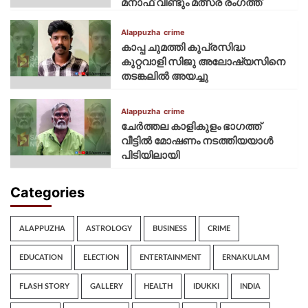
മനാഫ് വീണ്ടും മത്സര രംഗത്ത്
Alappuzha
crime
കാപ്പ ചുമത്തി കുപ്രസിദ്ധ
കുറ്റവാളി സിജു അലോഷ്യസിനെ
തടങ്കലിൽ അയച്ചു
Alappuzha
crime
ചേർത്തല കാളികുളം ഭാഗത്ത്
വീട്ടിൽ മോഷണം നടത്തിയയാൾ
പിടിയിലായി
Categories
ALAPPUZHA
ASTROLOGY
BUSINESS
CRIME
EDUCATION
ELECTION
ENTERTAINMENT
ERNAKULAM
FLASH STORY
GALLERY
HEALTH
IDUKKI
INDIA