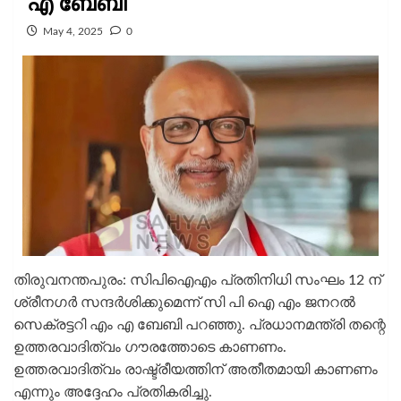
എ ബേബി
May 4, 2025
0
തിരുവനന്തപുരം: സിപിഐഎം പ്രതിനിധി സംഘം 12 ന്
ശ്രീനഗർ സന്ദർശിക്കുമെന്ന് സി പി ഐ എം ജനറൽ
സെക്രട്ടറി എം എ ബേബി പറഞ്ഞു. പ്രധാനമന്ത്രി തന്റെ
ഉത്തരവാദിത്വം ഗൗരത്തോടെ കാണണം.
ഉത്തരവാദിത്വം രാഷ്ട്രീയത്തിന് അതീതമായി കാണണം
എന്നും അദ്ദേഹം പ്രതികരിച്ചു.