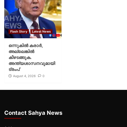
Flash Story
Latest News
ഒന്നുകില്‍ കരാര്‍,
അല്ലെങ്കില്‍
കീഴടങ്ങുക.
അന്ത്യശാസനവുമായി
ട്രംപ്
August 4, 2026
0
Contact Sahya News