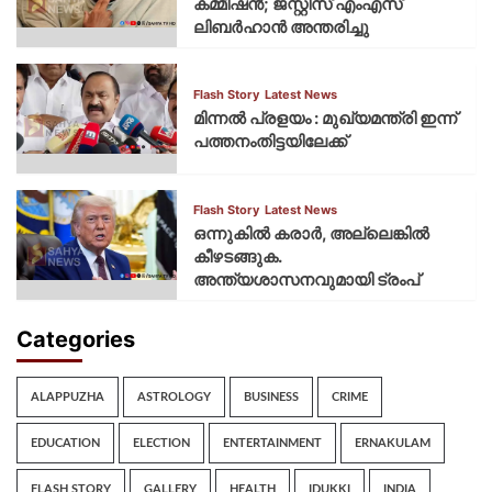
കമ്മീഷന്‍; ജസ്റ്റിസ് എംഎസ്
ലിബര്‍ഹാന്‍ അന്തരിച്ചു
Flash Story
Latest News
മിന്നല്‍ പ്രളയം : മുഖ്യമന്ത്രി ഇന്ന്
പത്തനംതിട്ടയിലേക്ക്
Flash Story
Latest News
ഒന്നുകില്‍ കരാര്‍, അല്ലെങ്കില്‍
കീഴടങ്ങുക.
അന്ത്യശാസനവുമായി ട്രംപ്
Categories
ALAPPUZHA
ASTROLOGY
BUSINESS
CRIME
EDUCATION
ELECTION
ENTERTAINMENT
ERNAKULAM
FLASH STORY
GALLERY
HEALTH
IDUKKI
INDIA