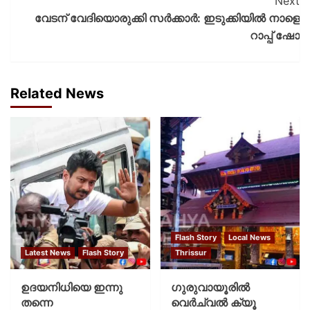
Next
വേടന് വേദിയൊരുക്കി സർക്കാർ: ഇടുക്കിയിൽ നാളെ
റാപ്പ് ഷോ
Related News
Flash Story
Local News
Latest News
Flash Story
Thrissur
ഉദയനിധിയെ ഇന്നു
ഗുരുവായൂരില്‍
തന്നെ
വെര്‍ച്വല്‍ ക്യൂ