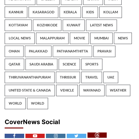
KANNUR
KASARAGOD
KERALA
KIDS
KOLLAM
KOTTAYAM
KOZHIKODE
KUWAIT
LATEST NEWS
LOCAL NEWS
MALAPPURAM
MOVIE
MUMBAI
NEWS
OMAN
PALAKKAD
PATHANAMTHITTA
PRAVASI
QATAR
SAUDI ARABIA
SCIENCE
SPORTS
THIRUVANANTHAPURAM
THRISSUR
TRAVEL
UAE
UNITED STATE & CANADA
VEHICLE
WAYANAD
WEATHER
WORLD
WORLD
CoverNews Social