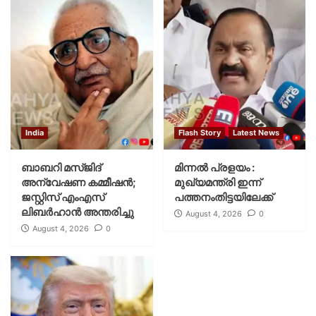
India
Flash Story
Latest News
ബാബറി മസ്ജിദ്
മിന്നല്‍ പ്രളയം :
അന്വേഷണ കമ്മീഷന്‍;
മുഖ്യമന്ത്രി ഇന്ന്
ജസ്റ്റിസ് എംഎസ്
പത്തനംതിട്ടയിലേക്ക്
ലിബര്‍ഹാന്‍ അന്തരിച്ചു
August 4, 2026
0
August 4, 2026
0