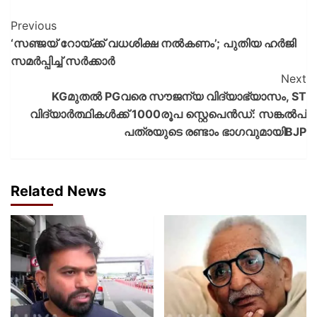
Previous
‘സഞ്ജയ്‌ റോയ്‌ക്ക് വധശിക്ഷ നല്‍കണം’; പുതിയ ഹര്‍ജി
സമര്‍പ്പിച്ച് സർക്കാർ
Next
KGമുതല്‍ PGവരെ സൗജന്യ വിദ്യാഭ്യാസം, ST
വിദ്യാര്‍ത്ഥികള്‍ക്ക് 1000രൂപ സ്റ്റെപെന്‍ഡ്: സങ്കല്‍പ്
പത്രയുടെ രണ്ടാം ഭാഗവുമായിBJP
Related News