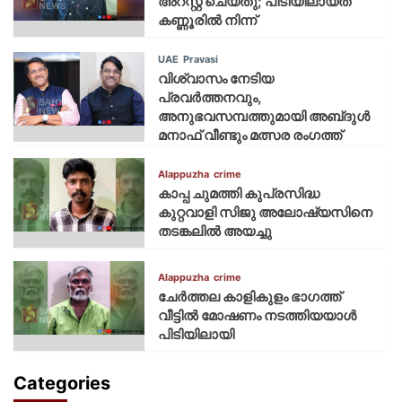
അറസ്റ്റ് ചെയ്‌തു; പിടിയിലായത്
കണ്ണൂരിൽ നിന്ന്
UAE
Pravasi
വിശ്വാസം നേടിയ
പ്രവർത്തനവും,
അനുഭവസമ്പത്തുമായി അബ്‌ദുൾ
മനാഫ് വീണ്ടും മത്സര രംഗത്ത്
Alappuzha
crime
കാപ്പ ചുമത്തി കുപ്രസിദ്ധ
കുറ്റവാളി സിജു അലോഷ്യസിനെ
തടങ്കലിൽ അയച്ചു
Alappuzha
crime
ചേർത്തല കാളികുളം ഭാഗത്ത്
വീട്ടിൽ മോഷണം നടത്തിയയാൾ
പിടിയിലായി
Categories