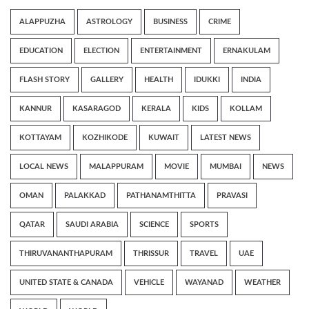
ALAPPUZHA
ASTROLOGY
BUSINESS
CRIME
EDUCATION
ELECTION
ENTERTAINMENT
ERNAKULAM
FLASH STORY
GALLERY
HEALTH
IDUKKI
INDIA
KANNUR
KASARAGOD
KERALA
KIDS
KOLLAM
KOTTAYAM
KOZHIKODE
KUWAIT
LATEST NEWS
LOCAL NEWS
MALAPPURAM
MOVIE
MUMBAI
NEWS
OMAN
PALAKKAD
PATHANAMTHITTA
PRAVASI
QATAR
SAUDI ARABIA
SCIENCE
SPORTS
THIRUVANANTHAPURAM
THRISSUR
TRAVEL
UAE
UNITED STATE & CANADA
VEHICLE
WAYANAD
WEATHER