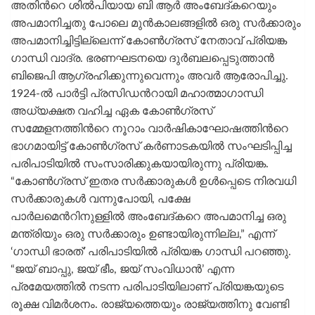
അതിന്‍റെ ശിൽപിയായ ബി ആർ അംബേദ്‌കറെയും
അപമാനിച്ചതു പോലെ മുൻകാലങ്ങളിൽ ഒരു സർക്കാരും
അപമാനിച്ചിട്ടില്ലെന്ന് കോൺഗ്രസ് നേതാവ് പ്രിയങ്ക
ഗാന്ധി വാദ്ര. ഭരണഘടനയെ ദുർബലപ്പെടുത്താൻ
ബിജെപി ആഗ്രഹിക്കുന്നുവെന്നും അവർ ആരോപിച്ചു.
1924-ൽ പാർട്ടി പ്രസിഡന്‍റായി മഹാത്മാഗാന്ധി
അധ്യക്ഷത വഹിച്ച ഏക കോൺഗ്രസ്
സമ്മേളനത്തിന്‍റെ നൂറാം വാർഷികാഘോഷത്തിന്‍റെ
ഭാഗമായിട്ട് കോൺഗ്രസ് കര്‍ണാടകയില്‍ സംഘടിപ്പിച്ച
പരിപാടിയില്‍ സംസാരിക്കുകയായിരുന്നു പ്രിയങ്ക.
“കോൺഗ്രസ് ഇതര സർക്കാരുകൾ ഉൾപ്പെടെ നിരവധി
സർക്കാരുകൾ വന്നുപോയി, പക്ഷേ
പാർലമെന്‍റിനുള്ളിൽ അംബേദ്‌കറെ അപമാനിച്ച ഒരു
മന്ത്രിയും ഒരു സർക്കാരും ഉണ്ടായിരുന്നില്ല,” എന്ന്
‘ഗാന്ധി ഭാരത്’ പരിപാടിയിൽ പ്രിയങ്ക ഗാന്ധി പറഞ്ഞു.
“ജയ് ബാപ്പു, ജയ് ഭീം, ജയ് സംവിധാൻ’ എന്ന
പ്രമേയത്തിൽ നടന്ന പരിപാടിയിലാണ് പ്രിയങ്കയുടെ
രൂക്ഷ വിമര്‍ശനം. രാജ്യത്തെയും രാജ്യത്തിനു വേണ്ടി