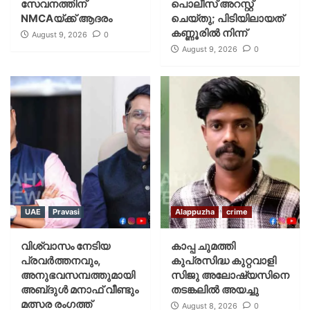
സേവനത്തിന്
പൊലീസ് അറസ്റ്റ്
NMCAയ്ക്ക് ആദരം
ചെയ്‌തു; പിടിയിലായത്
കണ്ണൂരിൽ നിന്ന്
August 9, 2026
0
August 9, 2026
0
UAE
Pravasi
Alappuzha
crime
വിശ്വാസം നേടിയ
കാപ്പ ചുമത്തി
പ്രവർത്തനവും,
കുപ്രസിദ്ധ കുറ്റവാളി
അനുഭവസമ്പത്തുമായി
സിജു അലോഷ്യസിനെ
അബ്‌ദുൾ മനാഫ് വീണ്ടും
തടങ്കലിൽ അയച്ചു
മത്സര രംഗത്ത്
August 8, 2026
0