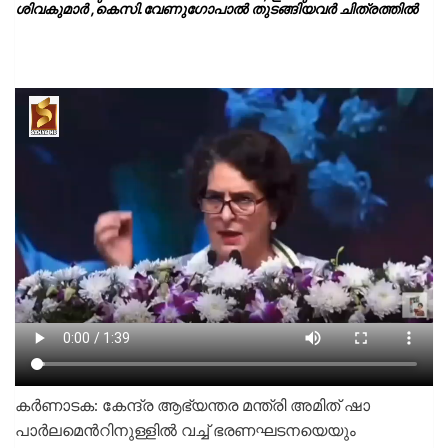
ശിവകുമാർ ,കെസി.വേണുഗോപാൽ തുടങ്ങിയവർ ചിത്രത്തിൽ
കർണാടക: കേന്ദ്ര ആഭ്യന്തര മന്ത്രി അമിത് ഷാ
പാർലമെന്‍റിനുള്ളിൽ വച്ച് ഭരണഘടനയെയും