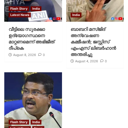
Flash Story
India
Latest News
India
വീട്ടിലെ സുരക്ഷാ
ബാബറി മസ്ജിദ്
ഉദ്യോഗസ്ഥനെ
അന്വേഷണ
മാറ്റണമെന്ന് അഭിജീത്
കമ്മീഷന്‍; ജസ്റ്റിസ്
ദീപ്‌കെ
എംഎസ് ലിബര്‍ഹാന്‍
അന്തരിച്ചു
August 8, 2026
0
August 4, 2026
0
Flash Story
India