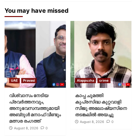
You may have missed
UAE
Pravasi
Alappuzha
crime
വിശ്വാസം നേടിയ
കാപ്പ ചുമത്തി
പ്രവർത്തനവും,
കുപ്രസിദ്ധ കുറ്റവാളി
അനുഭവസമ്പത്തുമായി
സിജു അലോഷ്യസിനെ
അബ്‌ദുൾ മനാഫ് വീണ്ടും
തടങ്കലിൽ അയച്ചു
മത്സര രംഗത്ത്
August 8, 2026
0
August 8, 2026
0