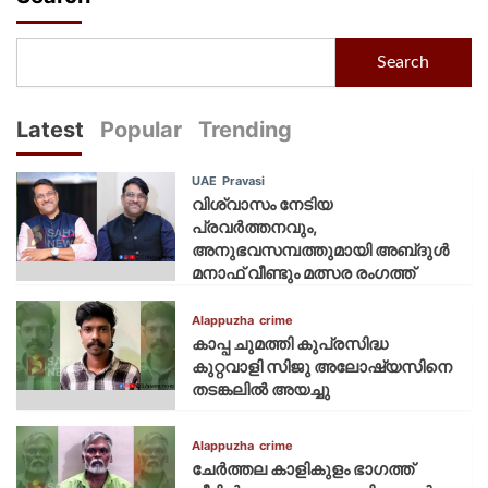
Search
Latest
Popular
Trending
UAE
Pravasi
വിശ്വാസം നേടിയ
പ്രവർത്തനവും,
അനുഭവസമ്പത്തുമായി അബ്‌ദുൾ
മനാഫ് വീണ്ടും മത്സര രംഗത്ത്
Alappuzha
crime
കാപ്പ ചുമത്തി കുപ്രസിദ്ധ
കുറ്റവാളി സിജു അലോഷ്യസിനെ
തടങ്കലിൽ അയച്ചു
Alappuzha
crime
ചേർത്തല കാളികുളം ഭാഗത്ത്