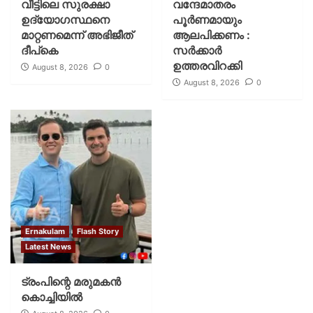
വീട്ടിലെ സുരക്ഷാ
വന്ദേമാതരം
ഉദ്യോഗസ്ഥനെ
പൂര്‍ണമായും
മാറ്റണമെന്ന് അഭിജീത്
ആലപിക്കണം :
ദീപ്‌കെ
സര്‍ക്കാര്‍
ഉത്തരവിറക്കി
August 8, 2026
0
August 8, 2026
0
Ernakulam
Flash Story
Latest News
ട്രംപിന്റെ മരുമകന്‍
കൊച്ചിയില്‍