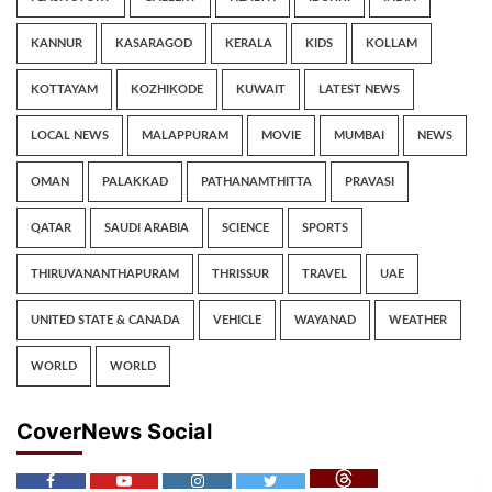
KANNUR
KASARAGOD
KERALA
KIDS
KOLLAM
KOTTAYAM
KOZHIKODE
KUWAIT
LATEST NEWS
LOCAL NEWS
MALAPPURAM
MOVIE
MUMBAI
NEWS
OMAN
PALAKKAD
PATHANAMTHITTA
PRAVASI
QATAR
SAUDI ARABIA
SCIENCE
SPORTS
THIRUVANANTHAPURAM
THRISSUR
TRAVEL
UAE
UNITED STATE & CANADA
VEHICLE
WAYANAD
WEATHER
WORLD
WORLD
CoverNews Social