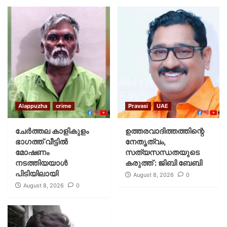
Alappuzha
crime
Pravasi
UAE
ചേർത്തല കാളികുളം
ഉത്തരവാദിത്തത്തിന്റെ
ഭാഗത്ത് വീട്ടിൽ
നേതൃത്വം,
മോഷണം
സത്യസന്ധതയുടെ
നടത്തിയയാൾ
കരുത്ത് : ജിബി ബേബി
പിടിയിലായി
August 8, 2026
0
August 8, 2026
0