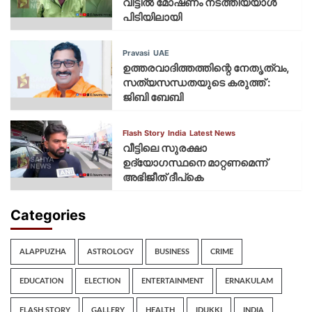
വീട്ടിൽ മോഷണം നടത്തിയയാൾ
പിടിയിലായി
Pravasi
UAE
ഉത്തരവാദിത്തത്തിന്റെ നേതൃത്വം,
സത്യസന്ധതയുടെ കരുത്ത് :
ജിബി ബേബി
Flash Story
India
Latest News
വീട്ടിലെ സുരക്ഷാ
ഉദ്യോഗസ്ഥനെ മാറ്റണമെന്ന്
അഭിജീത് ദീപ്‌കെ
Categories
ALAPPUZHA
ASTROLOGY
BUSINESS
CRIME
EDUCATION
ELECTION
ENTERTAINMENT
ERNAKULAM
FLASH STORY
GALLERY
HEALTH
IDUKKI
INDIA