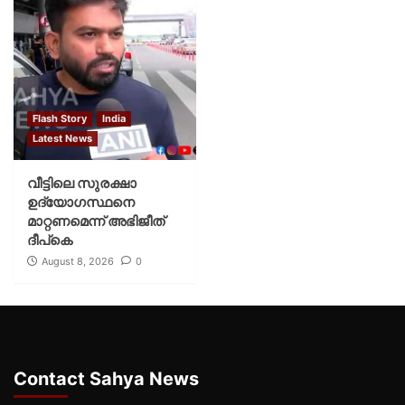
Flash Story
India
Latest News
വീട്ടിലെ സുരക്ഷാ
ഉദ്യോഗസ്ഥനെ
മാറ്റണമെന്ന് അഭിജീത്
ദീപ്‌കെ
August 8, 2026
0
Contact Sahya News