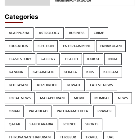
Categories
ALAPPUZHA
ASTROLOGY
BUSINESS
CRIME
EDUCATION
ELECTION
ENTERTAINMENT
ERNAKULAM
FLASH STORY
GALLERY
HEALTH
IDUKKI
INDIA
KANNUR
KASARAGOD
KERALA
KIDS
KOLLAM
KOTTAYAM
KOZHIKODE
KUWAIT
LATEST NEWS
LOCAL NEWS
MALAPPURAM
MOVIE
MUMBAI
NEWS
OMAN
PALAKKAD
PATHANAMTHITTA
PRAVASI
QATAR
SAUDI ARABIA
SCIENCE
SPORTS
THIRUVANANTHAPURAM
THRISSUR
TRAVEL
UAE