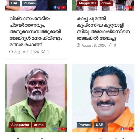
UAE
Pravasi
Alappuzha
crime
വിശ്വാസം നേടിയ
കാപ്പ ചുമത്തി
പ്രവർത്തനവും,
കുപ്രസിദ്ധ കുറ്റവാളി
അനുഭവസമ്പത്തുമായി
സിജു അലോഷ്യസിനെ
അബ്‌ദുൾ മനാഫ് വീണ്ടും
തടങ്കലിൽ അയച്ചു
മത്സര രംഗത്ത്
August 8, 2026
0
August 8, 2026
0
Alappuzha
crime
Pravasi
UAE