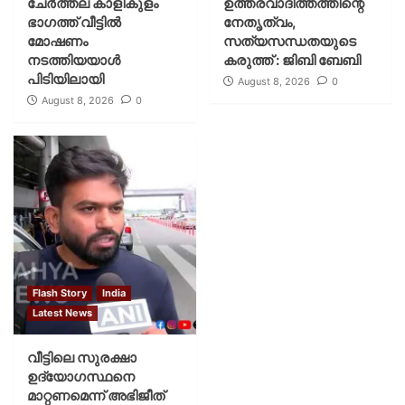
ചേർത്തല കാളികുളം
ഉത്തരവാദിത്തത്തിന്റെ
ഭാഗത്ത് വീട്ടിൽ
നേതൃത്വം,
മോഷണം
സത്യസന്ധതയുടെ
നടത്തിയയാൾ
കരുത്ത് : ജിബി ബേബി
പിടിയിലായി
August 8, 2026
0
August 8, 2026
0
Flash Story
India
Latest News
വീട്ടിലെ സുരക്ഷാ
ഉദ്യോഗസ്ഥനെ
മാറ്റണമെന്ന് അഭിജീത്