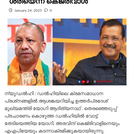
ശരിയെന്ന് കെജ്രിവാൾ
January 24, 2025
0
ന്യൂഡൽഹി : ഡൽഹിയിലെ ക്രമസമാധാന
പ്രശ്‌നങ്ങളിൽ ആശങ്കയറിയിച്ച ഉത്തർപ്രദേശ്
മുഖ്യമന്ത്രി യോഗി ആദിത്യനാഥ് . തെരഞ്ഞെടുപ്പ്
പ്രചാരണം കൊഴുത്ത ഡൽഹിയിൽ വോട്ട്
തേടിയെത്തിയ യോഗി, അരവിന്ദ് കെജ്‌രിവാളിനെയും
എഎപിയേയും കടന്നാക്രമിക്കുകയായിരുന്നു.