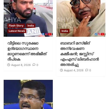
Flash Story
India
Latest News
India
വീട്ടിലെ സുരക്ഷാ
ബാബറി മസ്ജിദ്
ഉദ്യോഗസ്ഥനെ
അന്വേഷണ
മാറ്റണമെന്ന് അഭിജീത്
കമ്മീഷന്‍; ജസ്റ്റിസ്
ദീപ്‌കെ
എംഎസ് ലിബര്‍ഹാന്‍
അന്തരിച്ചു
August 8, 2026
0
August 4, 2026
0