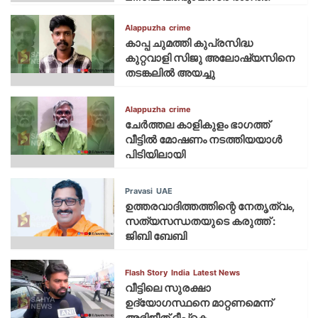
Alappuzha
crime
കാപ്പ ചുമത്തി കുപ്രസിദ്ധ
കുറ്റവാളി സിജു അലോഷ്യസിനെ
തടങ്കലിൽ അയച്ചു
Alappuzha
crime
ചേർത്തല കാളികുളം ഭാഗത്ത്
വീട്ടിൽ മോഷണം നടത്തിയയാൾ
പിടിയിലായി
Pravasi
UAE
ഉത്തരവാദിത്തത്തിന്റെ നേതൃത്വം,
സത്യസന്ധതയുടെ കരുത്ത് :
ജിബി ബേബി
Flash Story
India
Latest News
വീട്ടിലെ സുരക്ഷാ
ഉദ്യോഗസ്ഥനെ മാറ്റണമെന്ന്
അഭിജീത് ദീപ്‌കെ