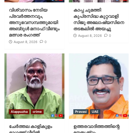
വിശ്വാസം നേടിയ
കാപ്പ ചുമത്തി
പ്രവർത്തനവും,
കുപ്രസിദ്ധ കുറ്റവാളി
അനുഭവസമ്പത്തുമായി
സിജു അലോഷ്യസിനെ
അബ്‌ദുൾ മനാഫ് വീണ്ടും
തടങ്കലിൽ അയച്ചു
മത്സര രംഗത്ത്
August 8, 2026
0
August 8, 2026
0
Alappuzha
crime
Pravasi
UAE
ചേർത്തല കാളികുളം
ഉത്തരവാദിത്തത്തിന്റെ
ഭാഗത്ത് വീട്ടിൽ
നേതൃത്വം,