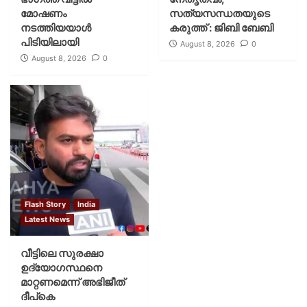
മോഷണം
സത്യസന്ധതയുടെ
നടത്തിയയാൾ
കരുത്ത് : ജിബി ബേബി
പിടിയിലായി
August 8, 2026
0
August 8, 2026
0
Flash Story
India
Latest News
വീട്ടിലെ സുരക്ഷാ
ഉദ്യോഗസ്ഥനെ
മാറ്റണമെന്ന് അഭിജീത്
ദീപ്‌കെ