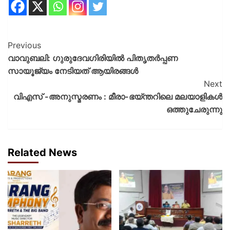
Previous
വാവുബലി: ഗുരുദേവഗിരിയിൽ പിതൃതർപ്പണ
സായൂജ്യം നേടിയത് ആയിരങ്ങൾ
Next
വിഎസ് -അനുസ്മരണം : മീരാ-ഭയ്ന്തറിലെ മലയാളികൾ
ഒത്തുചേരുന്നു
Related News