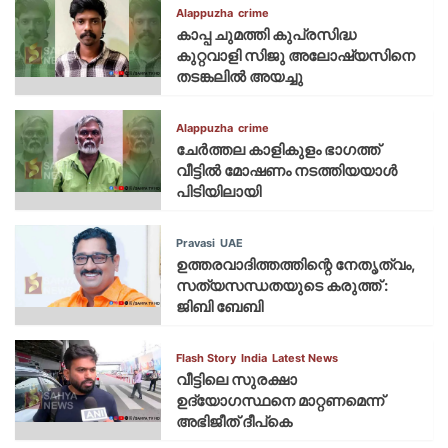
Alappuzha
crime
കാപ്പ ചുമത്തി കുപ്രസിദ്ധ
കുറ്റവാളി സിജു അലോഷ്യസിനെ
തടങ്കലിൽ അയച്ചു
Alappuzha
crime
ചേർത്തല കാളികുളം ഭാഗത്ത്
വീട്ടിൽ മോഷണം നടത്തിയയാൾ
പിടിയിലായി
Pravasi
UAE
ഉത്തരവാദിത്തത്തിന്റെ നേതൃത്വം,
സത്യസന്ധതയുടെ കരുത്ത് :
ജിബി ബേബി
Flash Story
India
Latest News
വീട്ടിലെ സുരക്ഷാ
ഉദ്യോഗസ്ഥനെ മാറ്റണമെന്ന്
അഭിജീത് ദീപ്‌കെ