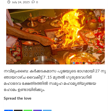
July 24, 2025
0
നവിമുംബൈ: കർക്കടകമാസ പൂജയുടെ ഭാഗമായി 27 നു
ഞായറാഴ്ച വൈകീട്ട് 7 .15 മുതൽ ഗുരുദേവഗിരി
മഹാദേവ ക്ഷേത്രത്തിൽ സമൂഹ മഹാമൃത്യുഞ്ജയ
ഹോമം ഉണ്ടായിരിക്കും.
Spread the love