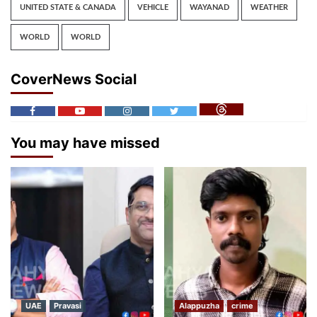
UNITED STATE & CANADA
VEHICLE
WAYANAD
WEATHER
WORLD
WORLD
CoverNews Social
You may have missed
UAE
Pravasi
Alappuzha
crime