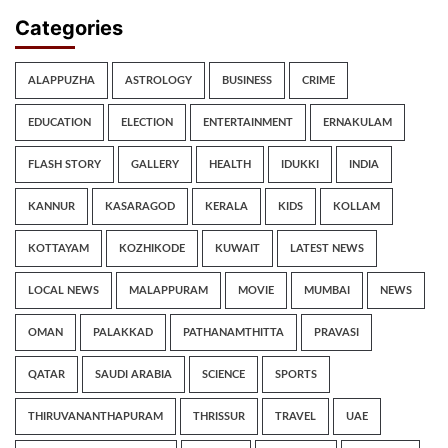
Categories
ALAPPUZHA
ASTROLOGY
BUSINESS
CRIME
EDUCATION
ELECTION
ENTERTAINMENT
ERNAKULAM
FLASH STORY
GALLERY
HEALTH
IDUKKI
INDIA
KANNUR
KASARAGOD
KERALA
KIDS
KOLLAM
KOTTAYAM
KOZHIKODE
KUWAIT
LATEST NEWS
LOCAL NEWS
MALAPPURAM
MOVIE
MUMBAI
NEWS
OMAN
PALAKKAD
PATHANAMTHITTA
PRAVASI
QATAR
SAUDI ARABIA
SCIENCE
SPORTS
THIRUVANANTHAPURAM
THRISSUR
TRAVEL
UAE