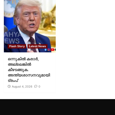
Flash Story
Latest News
ഒന്നുകില്‍ കരാര്‍,
അല്ലെങ്കില്‍
കീഴടങ്ങുക.
അന്ത്യശാസനവുമായി
ട്രംപ്
August 4, 2026
0