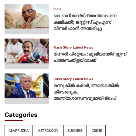
India
ബാബറി മസ്ജിദ് അന്വേഷണ
കമ്മീഷന്‍; ജസ്റ്റിസ് എംഎസ്
ലിബര്‍ഹാന്‍ അന്തരിച്ചു
Flash Story
Latest News
മിന്നല്‍ പ്രളയം : മുഖ്യമന്ത്രി ഇന്ന്
പത്തനംതിട്ടയിലേക്ക്
Flash Story
Latest News
ഒന്നുകില്‍ കരാര്‍, അല്ലെങ്കില്‍
കീഴടങ്ങുക.
അന്ത്യശാസനവുമായി ട്രംപ്
Categories
ALAPPUZHA
ASTROLOGY
BUSINESS
CRIME