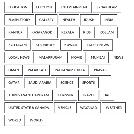
EDUCATION
ELECTION
ENTERTAINMENT
ERNAKULAM
FLASH STORY
GALLERY
HEALTH
IDUKKI
INDIA
KANNUR
KASARAGOD
KERALA
KIDS
KOLLAM
KOTTAYAM
KOZHIKODE
KUWAIT
LATEST NEWS
LOCAL NEWS
MALAPPURAM
MOVIE
MUMBAI
NEWS
OMAN
PALAKKAD
PATHANAMTHITTA
PRAVASI
QATAR
SAUDI ARABIA
SCIENCE
SPORTS
THIRUVANANTHAPURAM
THRISSUR
TRAVEL
UAE
UNITED STATE & CANADA
VEHICLE
WAYANAD
WEATHER
WORLD
WORLD