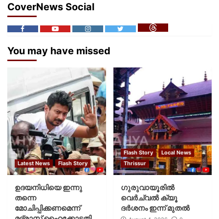
CoverNews Social
You may have missed
Flash Story
Local News
Latest News
Flash Story
Thrissur
ഉദയനിധിയെ ഇന്നു
ഗുരുവായൂരില്‍
തന്നെ
വെര്‍ച്വല്‍ ക്യൂ
മോചിപ്പിക്കണമെന്ന്
ദര്‍ശനം ഇന്ന് മുതല്‍
മദ്രാസ് ഹൈക്കോടതി