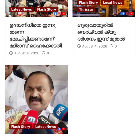
Flash Story
Local News
Latest News
Flash Story
Thrissur
ഉദയനിധിയെ ഇന്നു
ഗുരുവായൂരില്‍
തന്നെ
വെര്‍ച്വല്‍ ക്യൂ
മോചിപ്പിക്കണമെന്ന്
ദര്‍ശനം ഇന്ന് മുതല്‍
മദ്രാസ് ഹൈക്കോടതി
August 4, 2026
0
August 4, 2026
0
Flash Story
Latest News