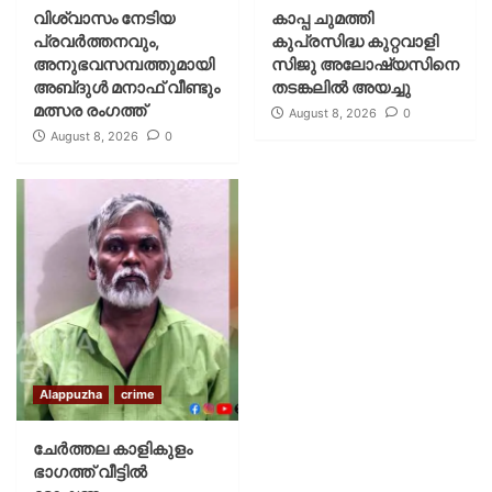
വിശ്വാസം നേടിയ
കാപ്പ ചുമത്തി
പ്രവർത്തനവും,
കുപ്രസിദ്ധ കുറ്റവാളി
അനുഭവസമ്പത്തുമായി
സിജു അലോഷ്യസിനെ
അബ്‌ദുൾ മനാഫ് വീണ്ടും
തടങ്കലിൽ അയച്ചു
മത്സര രംഗത്ത്
August 8, 2026
0
August 8, 2026
0
Alappuzha
crime
ചേർത്തല കാളികുളം
ഭാഗത്ത് വീട്ടിൽ