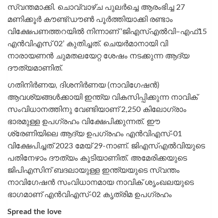
സ്വന്തമാക്കി. ചൊവ്വാഴ്ച പുലർച്ചെ ആരംഭിച്ച 27
മണിക്കൂർ കൗണ്ട്ഡൗൺ പൂർത്തിയാക്കി രണ്ടാം
വിക്ഷേപണത്തറയിൽ നിന്നാണ് ‘ജിഎസ്എൽവി–എഫ്15
എൻവിഎസ് 02’ കുതിച്ചത്. ചെയർമാനായി വി
നാരായണൻ ചുമതലയേറ്റ ശേഷം നടക്കുന്ന ആദ്യ
ദൗത്യമാണിത്.
ഗതിനിർണയ, ദിശനിർണയ (നാവിഗേഷൻ)
ആവശ്യങ്ങൾക്കായി ഇന്ത്യ വികസിപ്പിക്കുന്ന നാവിക്
സംവിധാനത്തിനു വേണ്ടിയാണ് 2,250 കിലോഗ്രാം
ഭാരമുള്ള ഉപഗ്രഹം വിക്ഷേപിക്കുന്നത്. ഈ
ശ്രേണിയിലെ ആദ്യ ഉപഗ്രഹം എൻവിഎസ്-01
വിക്ഷേപിച്ചത് 2023 മേയ് 29-നാണ്.
ജിഎസ്എൽവിയുടെ
പതിനേഴാം ദൗത്യം കൂടിയാണിത്. അമേരിക്കയുടെ
ജിപിഎസിന് ബദലായുള്ള ഇന്ത്യയുടെ സ്വന്തം
നാവിഗേഷന്‍ സംവിധാനമായ നാവിക് ശൃംഖലയുടെ
ഭാഗമാണ് എന്‍വിഎസ്-02 കൃത്രിമ ഉപഗ്രഹം
Spread the love