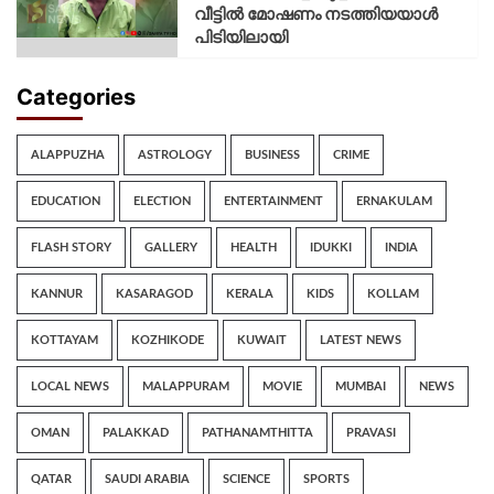
വീട്ടിൽ മോഷണം നടത്തിയയാൾ
പിടിയിലായി
Categories
ALAPPUZHA
ASTROLOGY
BUSINESS
CRIME
EDUCATION
ELECTION
ENTERTAINMENT
ERNAKULAM
FLASH STORY
GALLERY
HEALTH
IDUKKI
INDIA
KANNUR
KASARAGOD
KERALA
KIDS
KOLLAM
KOTTAYAM
KOZHIKODE
KUWAIT
LATEST NEWS
LOCAL NEWS
MALAPPURAM
MOVIE
MUMBAI
NEWS
OMAN
PALAKKAD
PATHANAMTHITTA
PRAVASI
QATAR
SAUDI ARABIA
SCIENCE
SPORTS