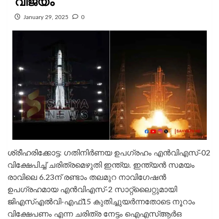
വിജയം
January 29, 2025
0
ശ്രീഹരിക്കോട്ട: ഗതിനിർണയ ഉപഗ്രഹം എൻവിഎസ്-02
വിക്ഷേപിച്ച് ചരിത്രമെഴുതി ഇന്ത്യ. ഇന്ത്യൻ സമയം
രാവിലെ 6.23ന് രണ്ടാം തലമുറ നാവിഗേഷന്‍
ഉപഗ്രഹമായ എൻവിഎസ്-2 സാറ്റ്‌ലൈറ്റുമായി
ജിഎസ്എൽവി-എഫ്15 കുതിച്ചുയര്‍ന്നതോടെ നൂറാം
വിക്ഷേപണം എന്ന ചരിത്ര നേട്ടം ഐഎസ്ആർഒ