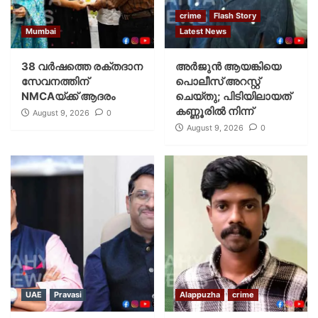
crime
Flash Story
Mumbai
Latest News
38 വർഷത്തെ രക്തദാന
അർജുൻ ആയങ്കിയെ
സേവനത്തിന്
പൊലീസ് അറസ്റ്റ്
NMCAയ്ക്ക് ആദരം
ചെയ്‌തു; പിടിയിലായത്
കണ്ണൂരിൽ നിന്ന്
August 9, 2026
0
August 9, 2026
0
UAE
Pravasi
Alappuzha
crime