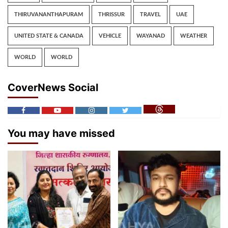
THIRUVANANTHAPURAM
THRISSUR
TRAVEL
UAE
UNITED STATE & CANADA
VEHICLE
WAYANAD
WEATHER
WORLD
WORLD
CoverNews Social
You may have missed