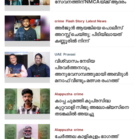
സേവനത്തിന് NMCAയ്ക്ക് ആദരം
crime
Flash Story
Latest News
അർജുൻ ആയങ്കിയെ പൊലീസ്
അറസ്റ്റ് ചെയ്‌തു; പിടിയിലായത്
കണ്ണൂരിൽ നിന്ന്
UAE
Pravasi
വിശ്വാസം നേടിയ
പ്രവർത്തനവും,
അനുഭവസമ്പത്തുമായി അബ്‌ദുൾ
മനാഫ് വീണ്ടും മത്സര രംഗത്ത്
Alappuzha
crime
കാപ്പ ചുമത്തി കുപ്രസിദ്ധ
കുറ്റവാളി സിജു അലോഷ്യസിനെ
തടങ്കലിൽ അയച്ചു
Alappuzha
crime
ചേർത്തല കാളികുളം ഭാഗത്ത്