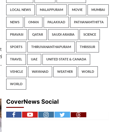
LOCAL NEWS
MALAPPURAM
MOVIE
MUMBAI
NEWS
OMAN
PALAKKAD
PATHANAMTHITTA
PRAVASI
QATAR
SAUDI ARABIA
SCIENCE
SPORTS
THIRUVANANTHAPURAM
THRISSUR
t
്
TRAVEL
UAE
UNITED STATE & CANADA
.
VEHICLE
WAYANAD
WEATHER
WORLD
WORLD
CoverNews Social