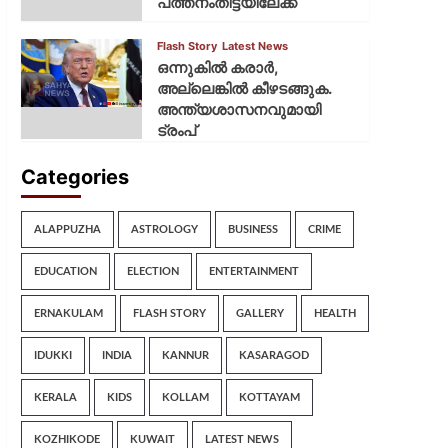
പത്തനംതിട്ടയിലേക്ക്
Flash Story
Latest News
ഒന്നുകില്‍ കരാര്‍,
അല്ലെങ്കില്‍ കീഴടങ്ങുക.
അന്ത്യശാസനവുമായി
ട്രംപ്
Categories
ALAPPUZHA
ASTROLOGY
BUSINESS
CRIME
EDUCATION
ELECTION
ENTERTAINMENT
ERNAKULAM
FLASH STORY
GALLERY
HEALTH
IDUKKI
INDIA
KANNUR
KASARAGOD
KERALA
KIDS
KOLLAM
KOTTAYAM
KOZHIKODE
KUWAIT
LATEST NEWS