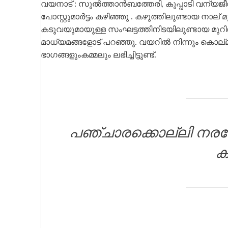
വയനാട് : സുൽത്താൻബത്തേരി, കുപ്പാടി വന്യജീവ
പോസ്റ്റുമാർട്ടം കഴിഞ്ഞു . കഴുത്തിലുണ്ടായ നാല് മ
കടുവയുമായുള്ള സംഘട്ടത്തിനിടയിലുണ്ടായ മു
മാധ്യമങ്ങളോട് പറഞ്ഞു. വയറിൽ നിന്നും കൊല്ലപ
ഭാഗങ്ങളുംകമ്മലും ലഭിച്ചിട്ടുണ്ട്.
പഞ്ചാരക്കൊല്ലി നരഭ
ക