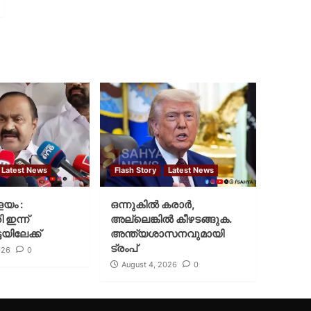
Latest News
Flash Story
Latest News
ളയം :
ഒന്നുകില്‍ കരാര്‍,
ി ഇന്ന്
അല്ലെങ്കില്‍ കീഴടങ്ങുക.
യിലേക്ക്
അന്ത്യശാസനവുമായി
ട്രംപ്
026
0
August 4, 2026
0