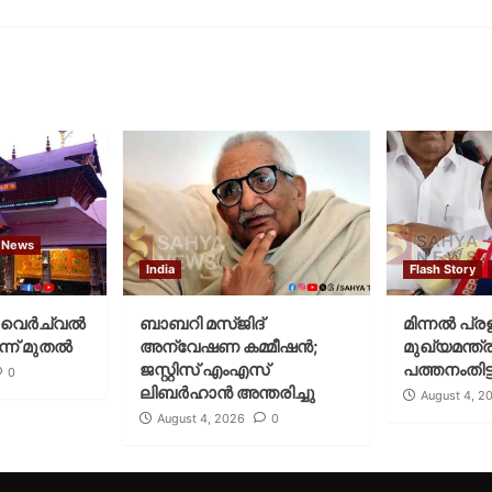
 News
India
Flash Story
വെര്‍ച്വല്‍
ബാബറി മസ്ജിദ്
മിന്നല്‍ പ്ര
്ന് മുതല്‍
അന്വേഷണ കമ്മീഷന്‍;
മുഖ്യമന്ത്ര
ജസ്റ്റിസ് എംഎസ്
പത്തനംതിട്ട
0
ലിബര്‍ഹാന്‍ അന്തരിച്ചു
August 4, 2
August 4, 2026
0