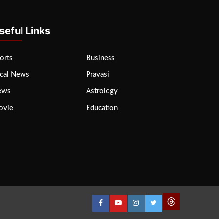
seful Links
orts
Business
cal News
Pravasi
ews
Astrology
ovie
Education