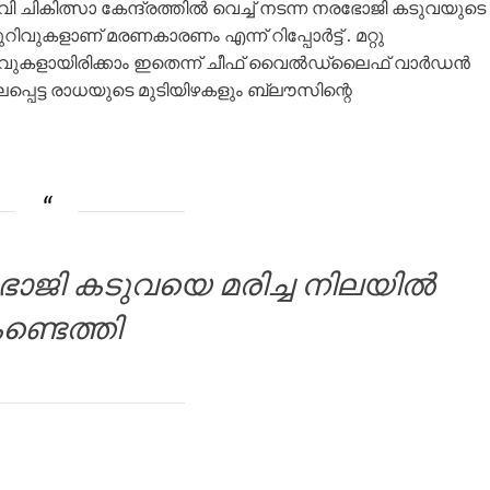
ി ചികിത്സാ കേന്ദ്രത്തിൽ വെച്ച് നടന്ന നരഭോജി കടുവയുടെ
ുറിവുകളാണ് മരണകാരണം എന്ന് റിപ്പോർട്ട് . മറ്റു
റിവുകളായിരിക്കാം ഇതെന്ന് ചീഫ് വൈൽഡ്‌ലൈഫ് വാർഡൻ
്പെട്ട രാധയുടെ മുടിയിഴകളും ബ്ലൗസിന്റെ
ോജി കടുവയെ മരിച്ച നിലയിൽ
ണ്ടെത്തി