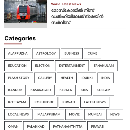
World
Latest News
മോസ്‌കോയില്‍ നിന്ന്
ഡല്‍ഹിയിലേക്ക് ട്രെയിന്‍
സര്‍വീസ്
Categories
ALAPPUZHA
ASTROLOGY
BUSINESS
CRIME
EDUCATION
ELECTION
ENTERTAINMENT
ERNAKULAM
FLASH STORY
GALLERY
HEALTH
IDUKKI
INDIA
KANNUR
KASARAGOD
KERALA
KIDS
KOLLAM
KOTTAYAM
KOZHIKODE
KUWAIT
LATEST NEWS
LOCAL NEWS
MALAPPURAM
MOVIE
MUMBAI
NEWS
OMAN
PALAKKAD
PATHANAMTHITTA
PRAVASI