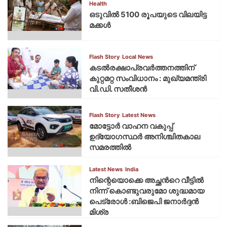
Health
ഒടുവിൽ 5100 രൂപയുടെ വിലയിട്ട
മക്കൾ
Flash Story
Local News
കടല്‍രക്ഷാപ്രവര്‍ത്തനത്തിന്
കുറ്റമറ്റ സംവിധാനം : മുഖ്യമന്ത്രി
വി.ഡി. സതീശന്‍
Flash Story
Latest News
മോട്ടോര്‍ വാഹന വകുപ്പ്
ഉദ്യോഗസ്ഥര്‍ അനിശ്ചിതകാല
സമരത്തില്‍
Latest News
India
നിന്റെയൊക്കെ അച്ഛൻറെ വീട്ടിൽ
നിന്ന് കൊണ്ടുവരുമോ ശുദ്ധമായ
പെട്രോൾ :ബിജെപി ജനാർദ്ദൻ
മിശ്ര