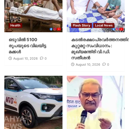
Health
Flash Story
Local News
ഒടുവിൽ 5100
കടല്‍രക്ഷാപ്രവര്‍ത്തനത്തിന
രൂപയുടെ വിലയിട്ട
കുറ്റമറ്റ സംവിധാനം :
മക്കൾ
മുഖ്യമന്ത്രി വി.ഡി.
സതീശന്‍
August 10, 2026
0
August 10, 2026
0