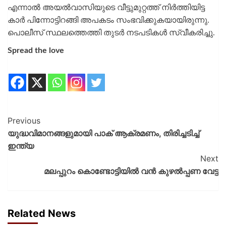
എന്നാൽ അയൽവാസിയുടെ വീട്ടുമുറ്റത്ത് നിർത്തിയിട്ട
കാർ പിന്നോട്ടിറങ്ങി അപകടം സംഭവിക്കുകയായിരുന്നു.
പൊലീസ് സ്ഥലത്തെത്തി തുടർ നടപടികൾ സ്വീകരിച്ചു.
Spread the love
Previous
യുദ്ധവിമാനങ്ങളുമായി പാക് ആക്രമണം, തിരിച്ചടിച്ച്
ഇന്ത്യ
Next
മലപ്പുറം കൊണ്ടോട്ടിയിൽ വൻ കുഴൽപ്പണ വേട്ട
Related News