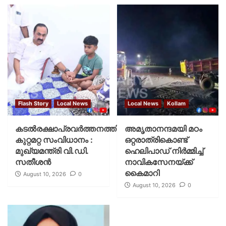
Flash Story
Local News
Local News
Kollam
കടല്‍രക്ഷാപ്രവര്‍ത്തനത്തിന്
അമൃതാനന്ദമയി മഠം
കുറ്റമറ്റ സംവിധാനം :
ഒറ്റരാത്രികൊണ്ട്
മുഖ്യമന്ത്രി വി.ഡി.
ഹെലിപാഡ് നിർമ്മിച്ച്
സതീശന്‍
നാവികസേനയ്ക്ക്
കൈമാറി
August 10, 2026
0
August 10, 2026
0