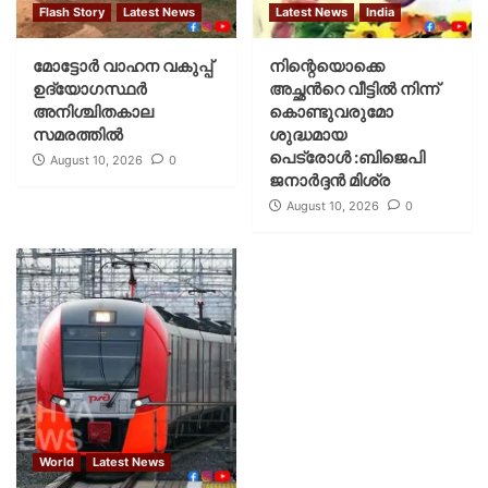
Flash Story
Latest News
Latest News
India
മോട്ടോര്‍ വാഹന വകുപ്പ്
നിന്റെയൊക്കെ
ഉദ്യോഗസ്ഥര്‍
അച്ഛൻറെ വീട്ടിൽ നിന്ന്
അനിശ്ചിതകാല
കൊണ്ടുവരുമോ
സമരത്തില്‍
ശുദ്ധമായ
പെട്രോൾ :ബിജെപി
August 10, 2026
0
ജനാർദ്ദൻ മിശ്ര
August 10, 2026
0
World
Latest News