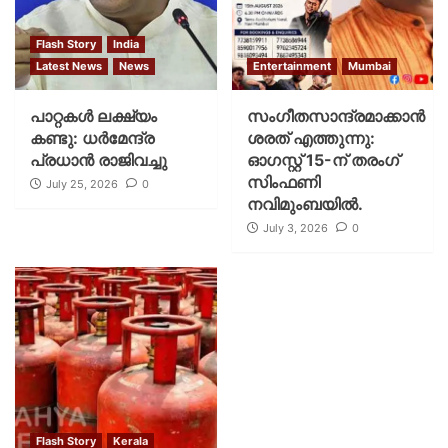
Flash Story
India
Latest News
News
Entertainment
Mumbai
പാറ്റകള്‍ ലക്ഷ്യം
സംഗീതസാന്ദ്രമാക്കാൻ
കണ്ടു: ധര്‍മേന്ദ്ര
ശരത് എത്തുന്നു:
പ്രധാന്‍ രാജിവച്ചു
ഓഗസ്റ്റ് 15-ന് തരംഗ്
സിംഫണി
July 25, 2026
0
നവിമുംബയിൽ.
July 3, 2026
0
Flash Story
Kerala