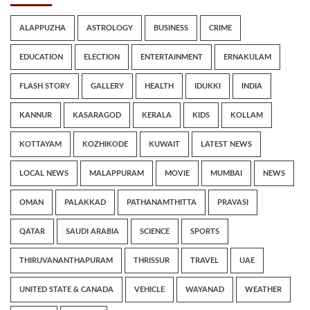
ALAPPUZHA
ASTROLOGY
BUSINESS
CRIME
EDUCATION
ELECTION
ENTERTAINMENT
ERNAKULAM
FLASH STORY
GALLERY
HEALTH
IDUKKI
INDIA
KANNUR
KASARAGOD
KERALA
KIDS
KOLLAM
KOTTAYAM
KOZHIKODE
KUWAIT
LATEST NEWS
LOCAL NEWS
MALAPPURAM
MOVIE
MUMBAI
NEWS
OMAN
PALAKKAD
PATHANAMTHITTA
PRAVASI
QATAR
SAUDI ARABIA
SCIENCE
SPORTS
THIRUVANANTHAPURAM
THRISSUR
TRAVEL
UAE
UNITED STATE & CANADA
VEHICLE
WAYANAD
WEATHER