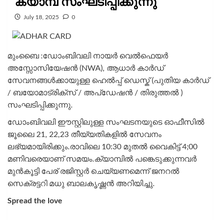
ക്യാമ്പ് സംഘടിപ്പിക്കുന്നു
July 18, 2025
0
മുംബൈ :ഡോംബിവലി നായർ വെൽഫെയർ
അസ്സോസിയേഷൻ (NWA), ആധാർ കാർഡ്
സേവനങ്ങൾക്കായുള്ള ഹെൽപ്പ് ഡെസ്ക് (പുതിയ കാർഡ്
/ ബയോമാട്രിക്സ് / അപ്ഡേഷൻ / തിരുത്തൽ )
സംഘടിപ്പിക്കുന്നു.
ഡോംബിവലി ഈസ്റ്റിലുള്ള സംഘടനയുടെ ഓഫീസിൽ
ജൂലൈ 21, 22,23 തീയ്യതികളിൽ സേവനം
ലഭ്യമായിരിക്കും.രാവിലെ 10:30 മുതൽ വൈകിട്ട് 4;00
മണിവരെയാണ് സമയം.ക്യാമ്പിൽ പങ്കെടുക്കുന്നവർ
മുൻകൂട്ടി പേര് രജിസ്റ്റർ ചെയ്യണമെന്ന്‌ ജനറൽ
സെക്രട്ടറി മധു ബാലകൃഷ്ണൻ അറിയിച്ചു.
Spread the love