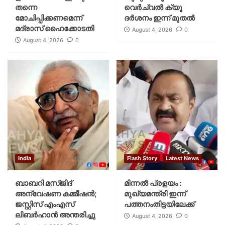
തന്നെ
വെര്‍ച്വല്‍ ക്യൂ
മോചിപ്പിക്കണമെന്ന്
ദര്‍ശനം ഇന്ന് മുതല്‍
മദ്രാസ് ഹൈക്കോടതി
August 4, 2026
0
August 4, 2026
0
India
Flash Story
Latest News
ബാബറി മസ്ജിദ്
മിന്നല്‍ പ്രളയം :
അന്വേഷണ കമ്മീഷന്‍;
മുഖ്യമന്ത്രി ഇന്ന്
ജസ്റ്റിസ് എംഎസ്
പത്തനംതിട്ടയിലേക്ക്
ലിബര്‍ഹാന്‍ അന്തരിച്ചു
August 4, 2026
0