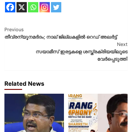
Previous
തീവ്രന്യൂനമർദം; നാല് ജില്ലകളിൽ റെഡ് അലർട്ട്
Next
സയാമീസ് ഇരട്ടകളെ ശസ്ത്രക്രിയയിലൂടെ
വേർപ്പെടുത്തി
Related News