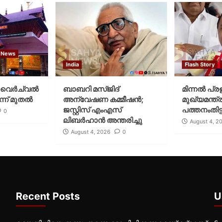
 News
India
Flash Story
വെര്‍ച്വല്‍
ബാബറി മസ്ജിദ്
മിന്നല്‍ പ്ര
്ന് മുതല്‍
അന്വേഷണ കമ്മീഷന്‍;
മുഖ്യമന്ത്ര
ജസ്റ്റിസ് എംഎസ്
പത്തനംതിട്ട
0
ലിബര്‍ഹാന്‍ അന്തരിച്ചു
August 4, 2
August 4, 2026
0
Recent Posts
U