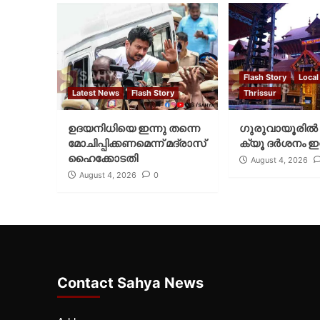
Flash Story
Local
Latest News
Flash Story
Thrissur
ഉദയനിധിയെ ഇന്നു തന്നെ
ഗുരുവായൂരില്‍ 
മോചിപ്പിക്കണമെന്ന് മദ്രാസ്
ക്യൂ ദര്‍ശനം ഇന
ഹൈക്കോടതി
August 4, 2026
August 4, 2026
0
Contact Sahya News