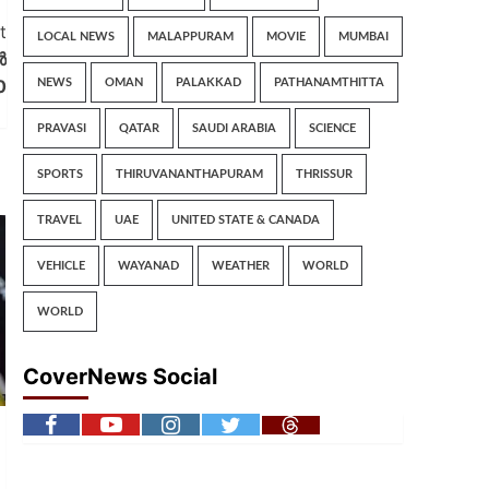
t
LOCAL NEWS
MALAPPURAM
MOVIE
MUMBAI
ൻ
0
NEWS
OMAN
PALAKKAD
PATHANAMTHITTA
PRAVASI
QATAR
SAUDI ARABIA
SCIENCE
SPORTS
THIRUVANANTHAPURAM
THRISSUR
TRAVEL
UAE
UNITED STATE & CANADA
VEHICLE
WAYANAD
WEATHER
WORLD
WORLD
CoverNews Social