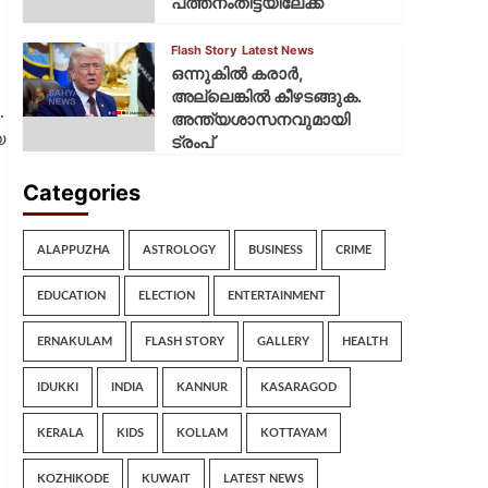
പത്തനംതിട്ടയിലേക്ക്
Flash Story
Latest News
ഒന്നുകില്‍ കരാര്‍,
അല്ലെങ്കില്‍ കീഴടങ്ങുക.
.
അന്ത്യശാസനവുമായി
െ
ട്രംപ്
Categories
ALAPPUZHA
ASTROLOGY
BUSINESS
CRIME
EDUCATION
ELECTION
ENTERTAINMENT
ERNAKULAM
FLASH STORY
GALLERY
HEALTH
IDUKKI
INDIA
KANNUR
KASARAGOD
KERALA
KIDS
KOLLAM
KOTTAYAM
KOZHIKODE
KUWAIT
LATEST NEWS