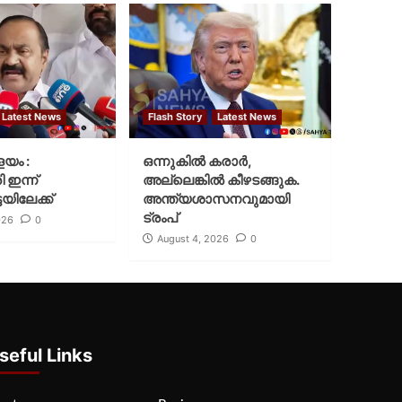
Latest News
Flash Story
Latest News
ളയം :
ഒന്നുകില്‍ കരാര്‍,
ി ഇന്ന്
അല്ലെങ്കില്‍ കീഴടങ്ങുക.
യിലേക്ക്
അന്ത്യശാസനവുമായി
ട്രംപ്
026
0
August 4, 2026
0
seful Links