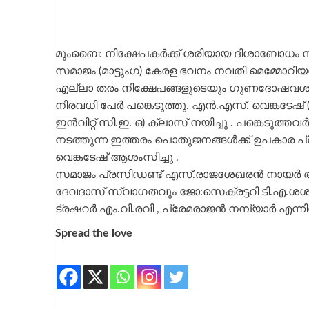
മുംബൈ: നിക്ഷേപകർക്ക് ശരിയായ ദിശാബോധം
സമാജം (മാട്ടുംഗ) കേരള ഭവനം നവതി മെമ്മോറ
എല്ലാ തരം നിക്ഷേപങ്ങളുടെയും ഗുണദോഷവശങ്
നിരവധി പേർ പങ്കെടുത്തു. എൻ.എസ്. വെങ്കടേഷ്
ഇൻവിറ്റ് സി.ഇ. ഒ) ക്ലാസ് നയിച്ചു . പങ്കെടുത
നടത്തുന്ന ഇത്തരം പൊതുജനങ്ങൾക്ക് ഉപകാര പ്ര
വെങ്കടേഷ് ആശംസിച്ചു .
സമാജം പ്രസിഡണ്ട് എസ്.രാജശേഖരൻ നായർ അധ്
ദേവദാസ് സ്വാഗതവും ജോ:സെക്രട്ടറി ടി.എ.ശശി
ട്രഷറർ എം.വി.രവി , പ്രേമരാജൻ നമ്പ്യാർ എന്ന
Spread the love