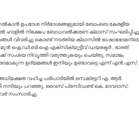
 നൽകാൻ ഉപദേശ നിർദേശങ്ങളുമായി ബോംബെ കേരളീയ
ിയൽ ഹാളിൽ നിക്ഷേപ ബോധവൽക്കരണ ക്ലാസ് സംഘടിപ്പിച്ചു
ങൾ വിവരിച്ചു കൊണ്ട് നടത്തിയ ക്ലാസിൽ ഭാഷാഭേദമന്യ
 (മുൻ ഐ.ഡി.ബി.ഐ എക്സിക്യൂട്ടീവ് ഡയരക്ടർ , ഭാരത്
്തവർക്ക് സംശയ നിവൃത്തി വരുത്തുകയും ചെയ്തു. സമാജം
ദമാകുന്ന ഉദ്യമങ്ങൾ ഇനിയും ഉണ്ടാവട്ടെ എന്ന് എൻ.എസ്.
യക്ഷത വഹിച്ച പരിപാടിയിൽ സെക്രട്ടറി എ. ആർ.
 നന്ദിയും പറഞ്ഞു. വൈസ് പ്രസിഡണ്ട് കെ. ദേവദാസ്,
ിവർ സംസാരിച്ചു.