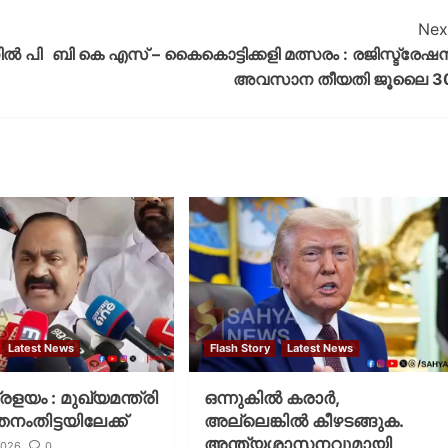
Nex
ിൽ പി
ബി കെ എസ് – കൈകൊട്ടിക്കളി മത്സരം : രജിസ്ട്രേഷ
അവസാന തീയതി ജൂലൈ 3
Latest News
Flash Story
Latest News
പ്രളയം : മുഖ്യമന്ത്രി
ഒന്നുകില്‍ കരാര്‍,
തനംതിട്ടയിലേക്ക്
അല്ലെങ്കില്‍ കീഴടങ്ങുക.
അന്ത്യശാസനവുമായി
2026
0