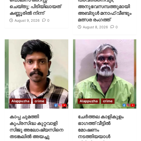
ചെയ്‌തു; പിടിയിലായത്
അനുഭവസമ്പത്തുമായി
കണ്ണൂരിൽ നിന്ന്
അബ്‌ദുൾ മനാഫ് വീണ്ടും
മത്സര രംഗത്ത്
August 9, 2026
0
August 8, 2026
0
Alappuzha
crime
Alappuzha
crime
കാപ്പ ചുമത്തി
ചേർത്തല കാളികുളം
കുപ്രസിദ്ധ കുറ്റവാളി
ഭാഗത്ത് വീട്ടിൽ
സിജു അലോഷ്യസിനെ
മോഷണം
തടങ്കലിൽ അയച്ചു
നടത്തിയയാൾ