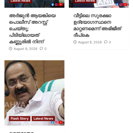
Latest News
Latest News
അർജുൻ ആയങ്കിയെ
വീട്ടിലെ സുരക്ഷാ
പൊലീസ് അറസ്റ്റ്
ഉദ്യോഗസ്ഥനെ
ചെയ്‌തു;
മാറ്റണമെന്ന് അഭിജീത്
പിടിയിലായത്
ദീപ്‌കെ
കണ്ണൂരിൽ നിന്ന്
August 8, 2026
0
August 9, 2026
0
Flash Story
Latest News