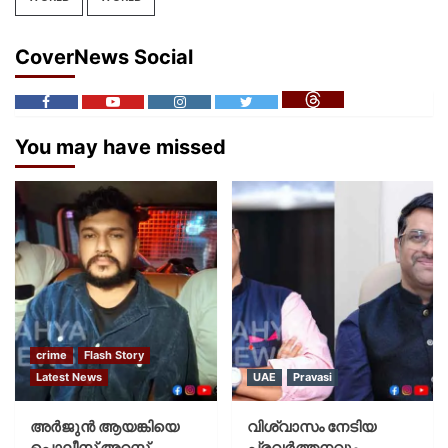
CoverNews Social
You may have missed
crime
Flash Story
Latest News
UAE
Pravasi
അർജുൻ ആയങ്കിയെ
വിശ്വാസം നേടിയ
പൊലീസ് അറസ്റ്റ്
പ്രവർത്തനവും,