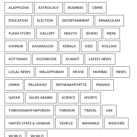
ALAPPUZHA
ASTROLOGY
BUSINESS
CRIME
EDUCATION
ELECTION
ENTERTAINMENT
ERNAKULAM
FLASH STORY
GALLERY
HEALTH
IDUKKI
INDIA
KANNUR
KASARAGOD
KERALA
KIDS
KOLLAM
KOTTAYAM
KOZHIKODE
KUWAIT
LATEST NEWS
LOCAL NEWS
MALAPPURAM
MOVIE
MUMBAI
NEWS
OMAN
PALAKKAD
PATHANAMTHITTA
PRAVASI
QATAR
SAUDI ARABIA
SCIENCE
SPORTS
THIRUVANANTHAPURAM
THRISSUR
TRAVEL
UAE
UNITED STATE & CANADA
VEHICLE
WAYANAD
WEATHER
WORLD
WORLD