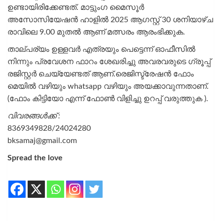
ഉണ്ടായിരിക്കേണ്ടത്. മാട്ടുംഗ മൈസൂർ
അസോസിയേഷൻ ഹാളിൽ 2025 ആഗസ്റ്റ് 30 ശനിയാഴ്ച
രാവിലെ 9.00 മുതൽ ആണ് മത്സരം ആരംഭിക്കുക.
താല്പര്യം ഉള്ളവർ എത്രയും പെട്ടെന്ന് ഓഫീസിൽ
നിന്നും പ്രവേശന ഫാറം ശേഖരിച്ചു അവരവരുടെ ഗ്രൂപ്പ്‌
രജിസ്റ്റർ ചെയ്യേണ്ടത് ആണ്.രെജിസ്ട്രേഷൻ ഫോം
മെയിൽ വഴിയും whatsapp വഴിയും അയക്കാവുന്നതാണ്.
(ഫോം കിട്ടിയോ എന്ന് ഫോൺ വിളിച്ചു ഉറപ്പ് വരുത്തുക ).
വിവരങ്ങൾക്ക് :
8369349828/24024280
bksamaj@gmail.com
Spread the love