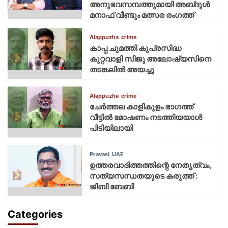
അനുഭവസമ്പത്തുമായി അബ്‌ദുൾ
മനാഫ് വീണ്ടും മത്സര രംഗത്ത്
Alappuzha
crime
കാപ്പ ചുമത്തി കുപ്രസിദ്ധ
കുറ്റവാളി സിജു അലോഷ്യസിനെ
തടങ്കലിൽ അയച്ചു
Alappuzha
crime
ചേർത്തല കാളികുളം ഭാഗത്ത്
വീട്ടിൽ മോഷണം നടത്തിയയാൾ
പിടിയിലായി
Pravasi
UAE
ഉത്തരവാദിത്തത്തിന്റെ നേതൃത്വം,
സത്യസന്ധതയുടെ കരുത്ത് :
ജിബി ബേബി
Categories