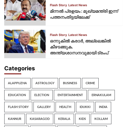
Flash Story
Latest News
മിന്നല്‍ പ്രളയം : മുഖ്യമന്ത്രി ഇന്ന്
പത്തനംതിട്ടയിലേക്ക്
Flash Story
Latest News
ഒന്നുകില്‍ കരാര്‍, അല്ലെങ്കില്‍
കീഴടങ്ങുക.
അന്ത്യശാസനവുമായി ട്രംപ്
Categories
ALAPPUZHA
ASTROLOGY
BUSINESS
CRIME
EDUCATION
ELECTION
ENTERTAINMENT
ERNAKULAM
FLASH STORY
GALLERY
HEALTH
IDUKKI
INDIA
KANNUR
KASARAGOD
KERALA
KIDS
KOLLAM