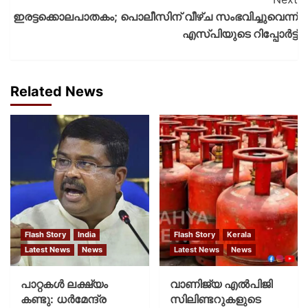
ഇരട്ടക്കൊലപാതകം; പൊലീസിന് വീഴ്‌ച സംഭവിച്ചുവെന്ന്
എസ്‌പിയുടെ റിപ്പോര്‍ട്ട്
Related News
Flash Story
India
Flash Story
Kerala
Latest News
News
Latest News
News
പാറ്റകള്‍ ലക്ഷ്യം
വാണിജ്യ എൽപിജി
കണ്ടു: ധര്‍മേന്ദ്ര
സിലിണ്ടറുകളുടെ