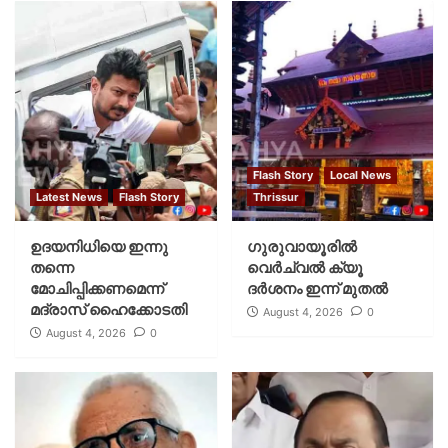
Flash Story
Local News
Latest News
Flash Story
Thrissur
ഉദയനിധിയെ ഇന്നു
ഗുരുവായൂരില്‍
തന്നെ
വെര്‍ച്വല്‍ ക്യൂ
മോചിപ്പിക്കണമെന്ന്
ദര്‍ശനം ഇന്ന് മുതല്‍
മദ്രാസ് ഹൈക്കോടതി
August 4, 2026
0
August 4, 2026
0