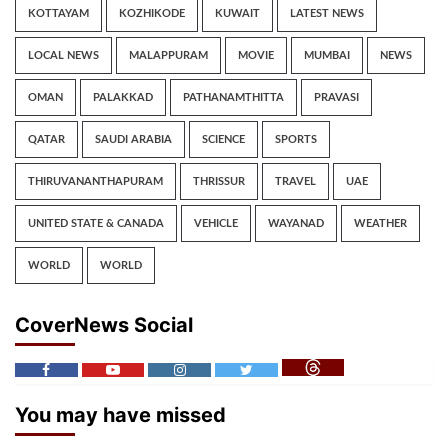
KOTTAYAM
KOZHIKODE
KUWAIT
LATEST NEWS
LOCAL NEWS
MALAPPURAM
MOVIE
MUMBAI
NEWS
OMAN
PALAKKAD
PATHANAMTHITTA
PRAVASI
QATAR
SAUDI ARABIA
SCIENCE
SPORTS
THIRUVANANTHAPURAM
THRISSUR
TRAVEL
UAE
UNITED STATE & CANADA
VEHICLE
WAYANAD
WEATHER
WORLD
WORLD
CoverNews Social
You may have missed