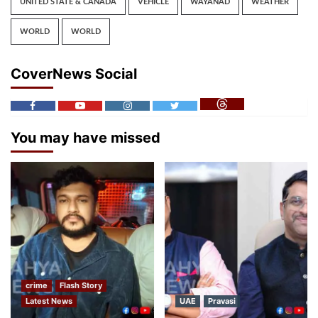
UNITED STATE & CANADA
VEHICLE
WAYANAD
WEATHER
WORLD
WORLD
CoverNews Social
You may have missed
crime
Flash Story
Latest News
UAE
Pravasi