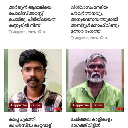
അർജുൻ ആയങ്കിയെ
വിശ്വാസം നേടിയ
പൊലീസ് അറസ്റ്റ്
പ്രവർത്തനവും,
ചെയ്‌തു; പിടിയിലായത്
അനുഭവസമ്പത്തുമായി
കണ്ണൂരിൽ നിന്ന്
അബ്‌ദുൾ മനാഫ് വീണ്ടും
മത്സര രംഗത്ത്
August 9, 2026
0
August 8, 2026
0
Alappuzha
crime
Alappuzha
crime
കാപ്പ ചുമത്തി
ചേർത്തല കാളികുളം
കുപ്രസിദ്ധ കുറ്റവാളി
ഭാഗത്ത് വീട്ടിൽ