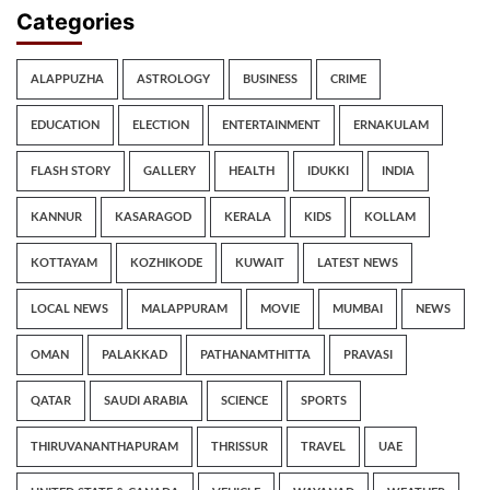
Categories
ALAPPUZHA
ASTROLOGY
BUSINESS
CRIME
EDUCATION
ELECTION
ENTERTAINMENT
ERNAKULAM
FLASH STORY
GALLERY
HEALTH
IDUKKI
INDIA
KANNUR
KASARAGOD
KERALA
KIDS
KOLLAM
KOTTAYAM
KOZHIKODE
KUWAIT
LATEST NEWS
LOCAL NEWS
MALAPPURAM
MOVIE
MUMBAI
NEWS
OMAN
PALAKKAD
PATHANAMTHITTA
PRAVASI
QATAR
SAUDI ARABIA
SCIENCE
SPORTS
THIRUVANANTHAPURAM
THRISSUR
TRAVEL
UAE