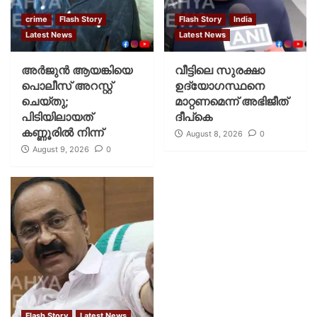
crime
Flash Story
Flash Story
India
Latest News
Latest News
അർജുൻ ആയങ്കിയെ
വീട്ടിലെ സുരക്ഷാ
പൊലീസ് അറസ്റ്റ്
ഉദ്യോഗസ്ഥനെ
ചെയ്‌തു;
മാറ്റണമെന്ന് അഭിജീത്
പിടിയിലായത്
ദീപ്‌കെ
കണ്ണൂരിൽ നിന്ന്
August 8, 2026
0
August 9, 2026
0
Flash Story
Latest News