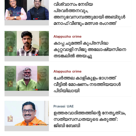
വിശ്വാസം നേടിയ
പ്രവർത്തനവും,
അനുഭവസമ്പത്തുമായി അബ്‌ദുൾ
മനാഫ് വീണ്ടും മത്സര രംഗത്ത്
Alappuzha
crime
കാപ്പ ചുമത്തി കുപ്രസിദ്ധ
കുറ്റവാളി സിജു അലോഷ്യസിനെ
തടങ്കലിൽ അയച്ചു
Alappuzha
crime
ചേർത്തല കാളികുളം ഭാഗത്ത്
വീട്ടിൽ മോഷണം നടത്തിയയാൾ
പിടിയിലായി
Pravasi
UAE
ഉത്തരവാദിത്തത്തിന്റെ നേതൃത്വം,
സത്യസന്ധതയുടെ കരുത്ത് :
ജിബി ബേബി