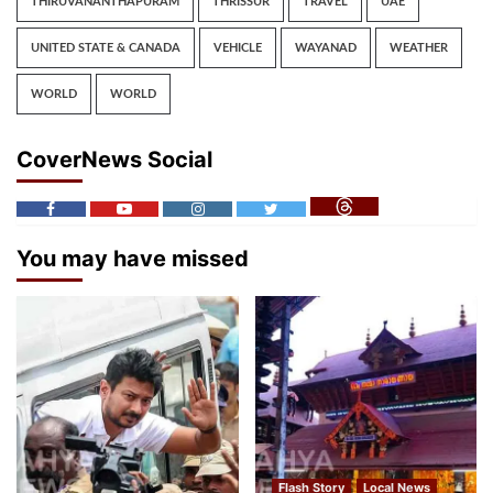
THIRUVANANTHAPURAM
THRISSUR
TRAVEL
UAE
UNITED STATE & CANADA
VEHICLE
WAYANAD
WEATHER
WORLD
WORLD
CoverNews Social
You may have missed
Flash Story
Local News