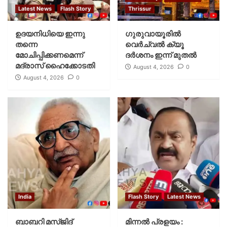
Latest News
Flash Story
Thrissur
ഉദയനിധിയെ ഇന്നു
ഗുരുവായൂരില്‍
തന്നെ
വെര്‍ച്വല്‍ ക്യൂ
മോചിപ്പിക്കണമെന്ന്
ദര്‍ശനം ഇന്ന് മുതല്‍
മദ്രാസ് ഹൈക്കോടതി
August 4, 2026
0
August 4, 2026
0
India
Flash Story
Latest News
ബാബറി മസ്ജിദ്
മിന്നല്‍ പ്രളയം :