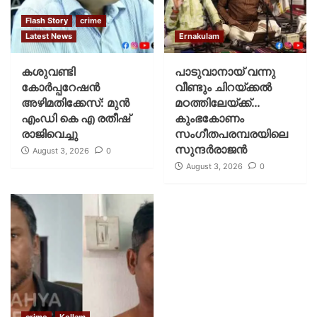
Flash Story
crime
Latest News
Ernakulam
കശുവണ്ടി
പാടുവാനായ് വന്നു
കോര്‍പ്പറേഷന്‍
വീണ്ടും ചിറയ്ക്കൽ
അഴിമതിക്കേസ്: മുന്‍
മഠത്തിലേയ്ക്ക്…
എംഡി കെ എ രതീഷ്
കുംഭകോണം
രാജിവെച്ചു
സംഗീതപരമ്പരയിലെ
സുന്ദർരാജൻ
August 3, 2026
0
August 3, 2026
0
crime
Kollam