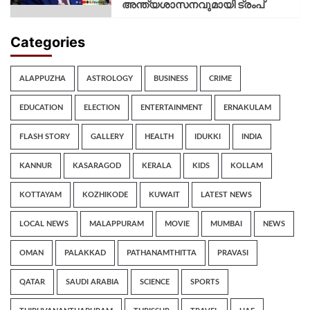
അന്ത്യശാസനവുമായി ട്രംപ്
Categories
ALAPPUZHA
ASTROLOGY
BUSINESS
CRIME
EDUCATION
ELECTION
ENTERTAINMENT
ERNAKULAM
FLASH STORY
GALLERY
HEALTH
IDUKKI
INDIA
KANNUR
KASARAGOD
KERALA
KIDS
KOLLAM
KOTTAYAM
KOZHIKODE
KUWAIT
LATEST NEWS
LOCAL NEWS
MALAPPURAM
MOVIE
MUMBAI
NEWS
OMAN
PALAKKAD
PATHANAMTHITTA
PRAVASI
QATAR
SAUDI ARABIA
SCIENCE
SPORTS