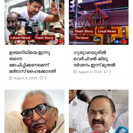
Flash Story
Local News
Latest News
Flash Story
Thrissur
ഉദയനിധിയെ ഇന്നു
ഗുരുവായൂരില്‍
തന്നെ
വെര്‍ച്വല്‍ ക്യൂ
മോചിപ്പിക്കണമെന്ന്
ദര്‍ശനം ഇന്ന് മുതല്‍
മദ്രാസ് ഹൈക്കോടതി
August 4, 2026
0
August 4, 2026
0