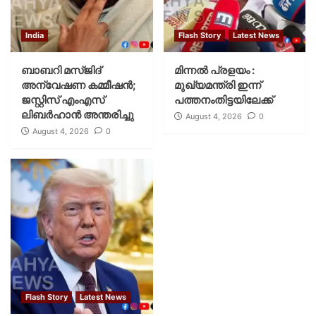
India
Flash Story
Latest News
ബാബറി മസ്ജിദ്
മിന്നല്‍ പ്രളയം :
അന്വേഷണ കമ്മീഷന്‍;
മുഖ്യമന്ത്രി ഇന്ന്
ജസ്റ്റിസ് എംഎസ്
പത്തനംതിട്ടയിലേക്ക്
ലിബര്‍ഹാന്‍ അന്തരിച്ചു
August 4, 2026
0
August 4, 2026
0
Flash Story
Latest News