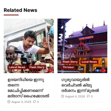
Related News
Flash Story
Local News
Latest News
Flash Story
Thrissur
ഉദയനിധിയെ ഇന്നു
ഗുരുവായൂരില്‍
തന്നെ
വെര്‍ച്വല്‍ ക്യൂ
മോചിപ്പിക്കണമെന്ന്
ദര്‍ശനം ഇന്ന് മുതല്‍
മദ്രാസ് ഹൈക്കോടതി
August 4, 2026
0
August 4, 2026
0