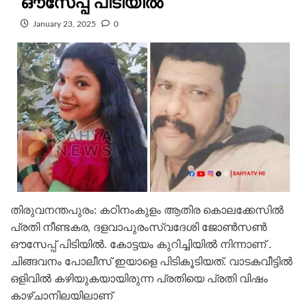
ഔസേപ്പ് പിടിയിൽ
January 23, 2025
0
തിരുവനന്തപുരം: കഠിനംകുളം ആതിര കൊലക്കേസില്‍
പ്രതി നീണ്ടകര, ദളവാപുരംസ്വദേശി ജോൺസൺ
ഔസേപ്പ് പിടിയിൽ. കോട്ടയം കുറിച്ചിയിൽ നിന്നാണ് .
ചിങ്ങവനം പോലീസ് ഇയാളെ പിടികൂടിയത്. വാടകവീട്ടിൽ
ഒളിവിൽ കഴിയുകയായിരുന്ന പ്രതിയെ പ്രതി വിഷം
കാഴ്ചാനിലയിലാണ്