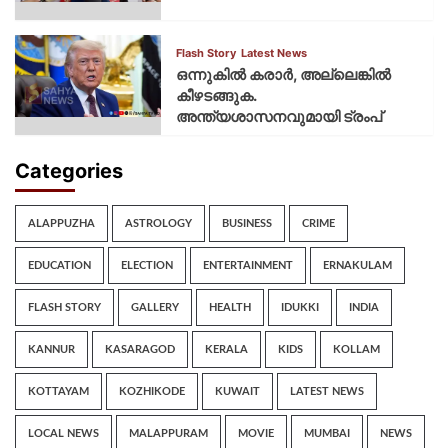
Flash Story
Latest News
ഒന്നുകില്‍ കരാര്‍, അല്ലെങ്കില്‍
കീഴടങ്ങുക.
അന്ത്യശാസനവുമായി ട്രംപ്
Categories
ALAPPUZHA
ASTROLOGY
BUSINESS
CRIME
EDUCATION
ELECTION
ENTERTAINMENT
ERNAKULAM
FLASH STORY
GALLERY
HEALTH
IDUKKI
INDIA
KANNUR
KASARAGOD
KERALA
KIDS
KOLLAM
KOTTAYAM
KOZHIKODE
KUWAIT
LATEST NEWS
LOCAL NEWS
MALAPPURAM
MOVIE
MUMBAI
NEWS