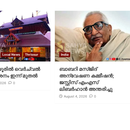
Local News
Thrissur
India
രില്‍ വെര്‍ച്വല്‍
ബാബറി മസ്ജിദ്
ശനം ഇന്ന് മുതല്‍
അന്വേഷണ കമ്മീഷന്‍;
ജസ്റ്റിസ് എംഎസ്
2026
0
ലിബര്‍ഹാന്‍ അന്തരിച്ചു
August 4, 2026
0