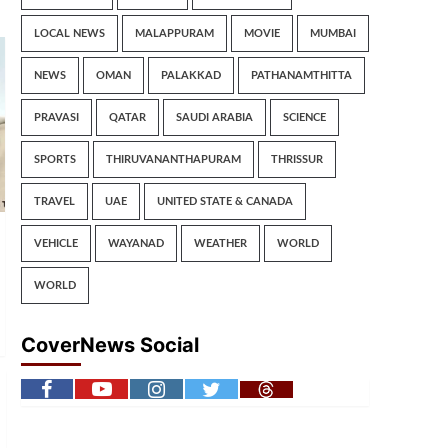
LOCAL NEWS
MALAPPURAM
MOVIE
MUMBAI
NEWS
OMAN
PALAKKAD
PATHANAMTHITTA
PRAVASI
QATAR
SAUDI ARABIA
SCIENCE
SPORTS
THIRUVANANTHAPURAM
THRISSUR
TRAVEL
UAE
UNITED STATE & CANADA
VEHICLE
WAYANAD
WEATHER
WORLD
WORLD
CoverNews Social