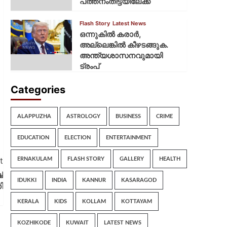
പത്തനംതിട്ടയിലേക്ക്
Flash Story
Latest News
ഒന്നുകില്‍ കരാര്‍,
അല്ലെങ്കില്‍ കീഴടങ്ങുക.
അന്ത്യശാസനവുമായി
ട്രംപ്
Categories
ALAPPUZHA
ASTROLOGY
BUSINESS
CRIME
EDUCATION
ELECTION
ENTERTAINMENT
t
ERNAKULAM
FLASH STORY
GALLERY
HEALTH
ച
IDUKKI
INDIA
KANNUR
KASARAGOD
ി
KERALA
KIDS
KOLLAM
KOTTAYAM
KOZHIKODE
KUWAIT
LATEST NEWS