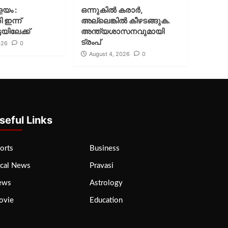
ളയം :
ഒന്നുകില്‍ കരാര്‍,
ി ഇന്ന്
അല്ലെങ്കില്‍ കീഴടങ്ങുക.
യിലേക്ക്
അന്ത്യശാസനവുമായി
ട്രംപ്
026
0
August 4, 2026
0
seful Links
orts
Business
cal News
Pravasi
ews
Astrology
ovie
Education