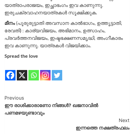
യാത്രാപരാജയം, ഇച്ഛാഭംഗം ഇവ കാണുന്നു.
ഇരുചക്രവാഹനയാത്രകൾ സൂക്ഷിക്കുക.
മീനം
(പൂരുരുട്ടാതി അവസാന കാൽഭാഗം, ഉത്തൃട്ടാതി,
രേവതി) : കാര്യവിജയം, അഭിമാനം, ഉത്സാഹം,
പ്രവർത്തനവിജയം, ഇഷ്ടഭക്ഷണസമൃദ്ധി, അംഗീകാരം
ഇവ കാണുന്നു. യാത്രകൾ വിജയിക്കാം.
Spread the love
Previous
ഈ രാശിക്കാരാണോ നിങ്ങൾ? ഖജനാവില്‍
പണമഴയുണ്ടാവും
Next
ഇന്നത്തെ നക്ഷത്രഫലം