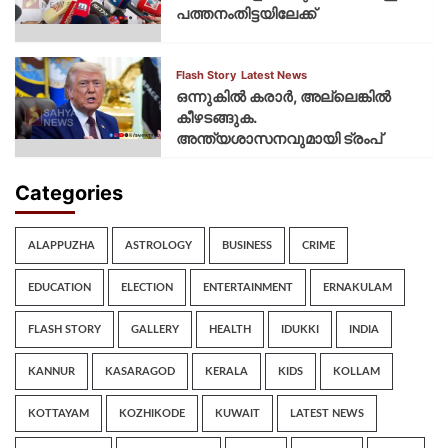
പത്തനംതിട്ടയിലേക്ക്
Flash Story
Latest News
ഒന്നുകില്‍ കരാര്‍, അല്ലെങ്കില്‍
കീഴടങ്ങുക.
അന്ത്യശാസനവുമായി ട്രംപ്
Categories
ALAPPUZHA
ASTROLOGY
BUSINESS
CRIME
EDUCATION
ELECTION
ENTERTAINMENT
ERNAKULAM
FLASH STORY
GALLERY
HEALTH
IDUKKI
INDIA
KANNUR
KASARAGOD
KERALA
KIDS
KOLLAM
KOTTAYAM
KOZHIKODE
KUWAIT
LATEST NEWS