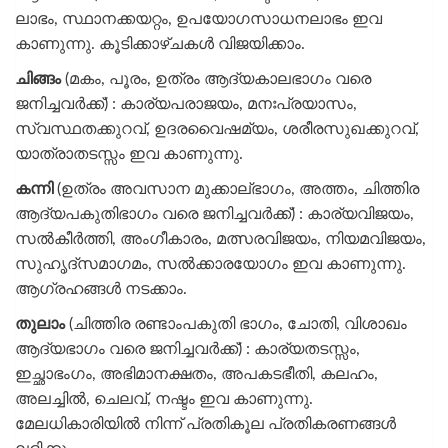
ലാഭം, സ്ഥാനക്കയറ്റം, ഉപയോഗസാധനലാഭം ഇവ
കാണുന്നു. കൂടിക്കാഴ്ചകൾ വിജയിക്കാം.
ചിങ്ങം
(മകം, പൂരം, ഉത്രം ആദ്യകാലഭാഗം വരെ
ജനിച്ചവർക്ക്) : കാര്യപരാജയം, മനഃപ്രയാസം,
സ്വസ്ഥതക്കുറവ്, ഉദരവൈഷമ്യം, ശരീരസുഖക്കുറവ്,
യാത്രാതടസ്സം ഇവ കാണുന്നു.
കന്നി
(ഉത്രം അവസാന മുക്കാല്ഭാഗം, അത്തം, ചിത്തിര
ആദ്യപകുതിഭാഗം വരെ ജനിച്ചവർക്ക്) : കാര്യവിജയം,
സൽകീർത്തി, അംഗീകാരം, മത്സരവിജയം, നിയമവിജയം,
സുഹൃദ്സമാഗമം, സൽക്കാരയോഗം ഇവ കാണുന്നു.
ആഗ്രഹങ്ങൾ നടക്കാം.
തുലാം
(ചിത്തിര രണ്ടാംപകുതി ഭാഗം, ചോതി, വിശാഖം
ആദ്യഭാഗം വരെ ജനിച്ചവർക്ക്) : കാര്യതടസ്സം,
ഇച്ഛാഭംഗം, അഭിമാനക്ഷതം, അപകടഭീതി, കലഹം,
അലച്ചിൽ, ചെലവ്, നഷ്ടം ഇവ കാണുന്നു.
മേലധികാരിയിൽ നിന്ന് പ്രതികൂല പ്രതികരണങ്ങൾ