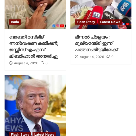
India
Flash Story
Latest News
ബാബറി മസ്ജിദ്
മിന്നല്‍ പ്രളയം :
അന്വേഷണ കമ്മീഷന്‍;
മുഖ്യമന്ത്രി ഇന്ന്
ജസ്റ്റിസ് എംഎസ്
പത്തനംതിട്ടയിലേക്ക്
ലിബര്‍ഹാന്‍ അന്തരിച്ചു
August 4, 2026
0
August 4, 2026
0
Flash Story
Latest News