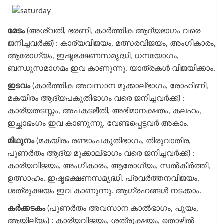
മേടം
(അശ്വതി, ഭരണി, കാർത്തിക ആദ്യഭാഗം വരെ
ജനിച്ചവർക്ക്) : കാര്യവിജയം, മത്സരവിജയം, അംഗീകാരം,
ആരോഗ്യം, ഇഷ്ടഭക്ഷണസമൃദ്ധി, ധനയോഗം,
ബന്ധുസമാഗമം ഇവ കാണുന്നു. യാത്രകൾ വിജയിക്കാം.
ഇടവം
(കാർത്തിക അവസാന മുക്കാല്ഭാഗം, രോഹിണി,
മകയിരം ആദ്യപകുതിഭാഗം വരെ ജനിച്ചവർക്ക്) :
കാര്യതടസ്സം, അപകടഭീതി, അഭിമാനക്ഷതം, കലഹം,
ഇച്ഛാഭംഗം ഇവ കാണുന്നു. വേണ്ടപ്പെട്ടവർ അകാം.
മിഥുനം
(മകയിരം രണ്ടാംപകുതിഭാഗം, തിരുവാതിര,
പുണർതം ആദ്യ മുക്കാല്ഭാഗം വരെ ജനിച്ചവർക്ക്) :
കാര്യവിജയം, അംഗീകാരം, ആരോഗ്യം, സൽകീർത്തി,
ഉത്സാഹം, ഇഷ്ടഭക്ഷണസമൃദ്ധി, പ്രവർത്തനവിജയം,
ശത്രുക്ഷയം ഇവ കാണുന്നു. ആഗ്രഹങ്ങൾ നടക്കാം.
കർക്കടകം
(പുണർതം അവസാന കാൽഭാഗം, പൂയം,
ആയില്യം) : കാര്യവിജയം, ശത്രുക്ഷയം, തൊഴിൽ