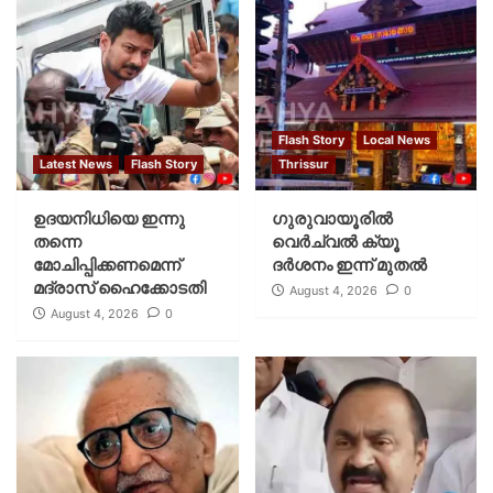
Flash Story
Local News
Latest News
Flash Story
Thrissur
ഉദയനിധിയെ ഇന്നു
ഗുരുവായൂരില്‍
തന്നെ
വെര്‍ച്വല്‍ ക്യൂ
മോചിപ്പിക്കണമെന്ന്
ദര്‍ശനം ഇന്ന് മുതല്‍
മദ്രാസ് ഹൈക്കോടതി
August 4, 2026
0
August 4, 2026
0