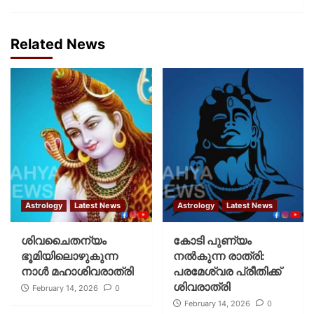
Related News
Astrology
Latest News
Astrology
Latest News
ശിവചൈതന്യം
കോടി പുണ്യം
ഭൂമിയിലൊഴുകുന്ന
നല്‍കുന്ന രാത്രി:
നാള്‍ മഹാശിവരാത്രി
പരമേശ്വര പ്രീതിക്ക്
ശിവരാത്രി
February 14, 2026
0
February 14, 2026
0