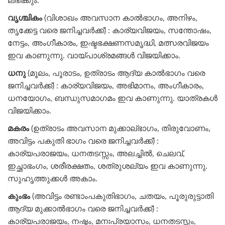
ലഭിക്കും.
വൃശ്ചികം
(വിശാഖം അവസാന കാൽഭാഗം, അനിഴം,
തൃക്കേട്ട വരെ ജനിച്ചവർക്ക്) : കാര്യവിജയം, സന്തോഷം,
നേട്ടം, അംഗീകാരം, ഇഷ്ടഭക്ഷണസമൃദ്ധി, മത്സരവിജയം
ഇവ കാണുന്നു. വായ്പാശ്രമങ്ങൾ വിജയിക്കാം.
ധനു
(മൂലം, പൂരാടം, ഉത്രാടം ആദ്യ കാൽഭാഗം വരെ
ജനിച്ചവർക്ക്) : കാര്യവിജയം, അഭിമാനം, അംഗീകാരം,
ധനയോഗം, ബന്ധുസമാഗമം ഇവ കാണുന്നു. യാത്രകൾ
വിജയിക്കാം.
മകരം
(ഉത്രാടം അവസാന മുക്കാല്ഭാഗം, തിരുവോണം,
അവിട്ടം പകുതി ഭാഗം വരെ ജനിച്ചവർക്ക്) :
കാര്യപരാജയം, ധനതടസ്സം, അലച്ചിൽ, ചെലവ്,
ഇച്ഛാഭംഗം, ശരീരക്ഷതം, ശത്രുശല്യം ഇവ കാണുന്നു.
സുഹൃത്തുക്കൾ അകാം.
കുംഭം
(അവിട്ടം രണ്ടാംപകുതിഭാഗം, ചതയം, പൂരുരുട്ടാതി
ആദ്യ മുക്കാൽഭാഗം വരെ ജനിച്ചവർക്ക്) :
കാര്യപരാജയം, നഷ്ടം, മനഃപ്രയാസം, ധനതടസ്സം,