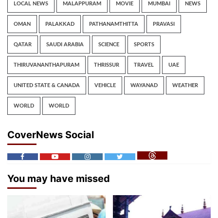
LOCAL NEWS
MALAPPURAM
MOVIE
MUMBAI
NEWS
OMAN
PALAKKAD
PATHANAMTHITTA
PRAVASI
QATAR
SAUDI ARABIA
SCIENCE
SPORTS
THIRUVANANTHAPURAM
THRISSUR
TRAVEL
UAE
UNITED STATE & CANADA
VEHICLE
WAYANAD
WEATHER
WORLD
WORLD
CoverNews Social
You may have missed