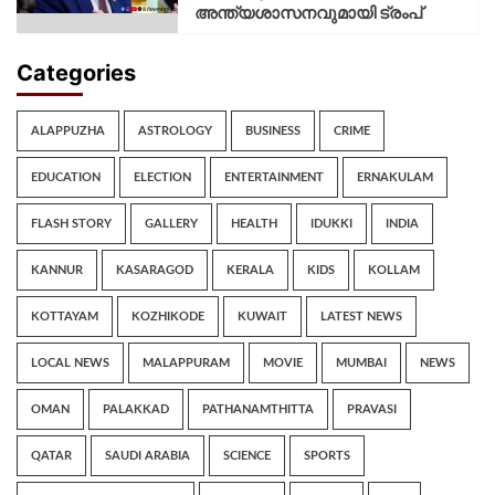
അന്ത്യശാസനവുമായി ട്രംപ്
Categories
ALAPPUZHA
ASTROLOGY
BUSINESS
CRIME
EDUCATION
ELECTION
ENTERTAINMENT
ERNAKULAM
FLASH STORY
GALLERY
HEALTH
IDUKKI
INDIA
KANNUR
KASARAGOD
KERALA
KIDS
KOLLAM
KOTTAYAM
KOZHIKODE
KUWAIT
LATEST NEWS
LOCAL NEWS
MALAPPURAM
MOVIE
MUMBAI
NEWS
OMAN
PALAKKAD
PATHANAMTHITTA
PRAVASI
QATAR
SAUDI ARABIA
SCIENCE
SPORTS