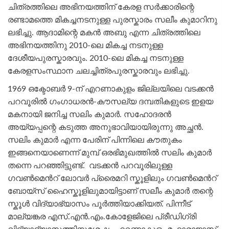
ചിത്രത്തിലെ അഭിനയത്തിന് കേരള സർക്കാരിന്റെ
രണ്ടാമത്തെ മികച്ചനടനുള്ള പുരസ്കാരം സലീം കുമാറിനു
ലഭിച്ചു. ആദാമിന്റെ മകൻ അബു എന്ന ചിത്രത്തിലെ
അഭിനയത്തിനു 2010-ലെ മികച്ച നടനുള്ള
ദേശീയപുരസ്കാരവും. 2010-ലെ മികച്ച നടനുള്ള
കേരളസംസ്ഥാന ചലച്ചിത്രപുരസ്കാരവും ലഭിച്ചു.
1969 ഒക്ടോബർ 9-ന് എറണാകുളം ജില്ലയിലെ വടക്കൻ
പറവൂരിൽ ഗംഗാധരൻ-കൗസല്യ ദമ്പതികളുടെ ഇളയ
മകനായി ജനിച്ച സലിം കുമാർ. സഹോദരൻ
അയ്യപ്പന്റെ കടുത്ത അനുഭാവിയായിരുന്നു അച്ഛൻ.
സലിം കുമാർ എന്ന പേരിന് പിന്നിലെ കൗതുകം
ഇങ്ങനെയാണെന്ന് മുമ്പ് ഒരഭിമുഖത്തിൽ സലിം കുമാർ
തന്നെ പറഞ്ഞിട്ടുണ്ട്. വടക്കൻ പറവൂരിലുള്ള
ഗവൺമെൻറ് ലോവർ പ്രൈമറി സ്കൂളിലും ഗവൺമെൻറ്
ബോയ്സ് ഹൈസ്കൂളിലുമായിട്ടാണ് സലീം കുമാർ തന്റെ
സ്കൂൾ വിദ്യാഭ്യാസം പൂർത്തിയാക്കിയത്. പിന്നീട്
മാല്യങ്കര എസ്.എൻ.എം.കോളേജിലെ പ്രീഡിഗ്രി