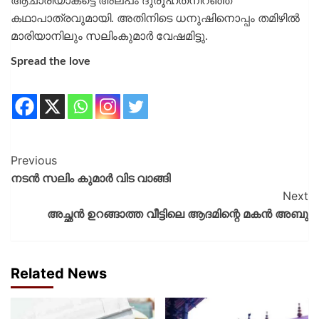
ആചാരിയാകട്ടെ അല്പം ദുരൂഹതനിറഞ്ഞ
കഥാപാത്രവുമായി. അതിനിടെ ധനുഷിനൊപ്പം തമിഴിൽ
മാരിയാനിലും സലിംകുമാർ വേഷമിട്ടു.
Spread the love
Previous
നടൻ സലിം കുമാർ വിട വാങ്ങി
Next
അച്ഛൻ ഉറങ്ങാത്ത വീട്ടിലെ ആദമിന്റെ മകൻ അബു
Related News