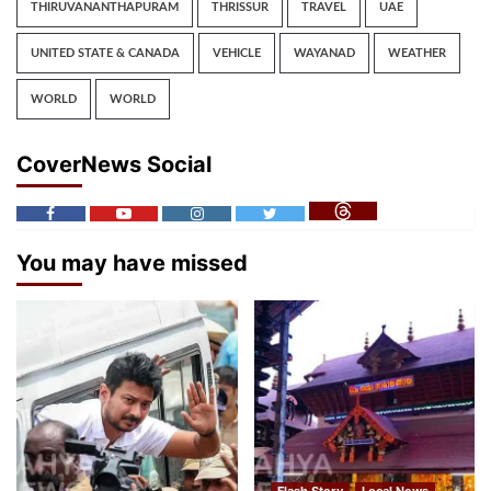
THIRUVANANTHAPURAM
THRISSUR
TRAVEL
UAE
UNITED STATE & CANADA
VEHICLE
WAYANAD
WEATHER
WORLD
WORLD
CoverNews Social
You may have missed
Flash Story
Local News