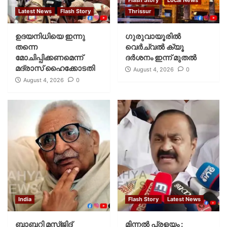
Latest News
Flash Story
Thrissur
ഉദയനിധിയെ ഇന്നു
ഗുരുവായൂരില്‍
തന്നെ
വെര്‍ച്വല്‍ ക്യൂ
മോചിപ്പിക്കണമെന്ന്
ദര്‍ശനം ഇന്ന് മുതല്‍
മദ്രാസ് ഹൈക്കോടതി
August 4, 2026
0
August 4, 2026
0
India
Flash Story
Latest News
ബാബറി മസ്ജിദ്
മിന്നല്‍ പ്രളയം :