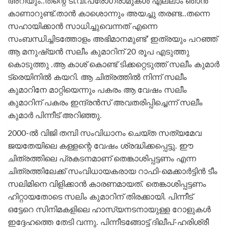
അറിയും..തന്റെ ടി.വി.പ്രോഗ്രാമുകൾ എല്ലാം ഞാൻ
കാണാറുണ്ട്.താൻ കാശൊന്നും അയച്ചു തരണ്ട..തന്നെ
സഹായിക്കാൻ സാധിച്ചുവെന്നത് എന്നെ
സംബന്ധിച്ചിടത്തോളം അഭിമാനമുണ്ട്’ ഇത്രയും പറഞ്ഞ്
ആ മനുഷ്യൻ സലീം കുമാറിന് 20 രൂപ എടുത്തു
കൊടുത്തു .ആ കാശ് കൊണ്ട് ടിക്കറ്റെടുത്ത് സലീം കുമാർ
ട്രെയിനിൽ കയറി. ആ ചിത്രത്തിൽ നിന്ന് സലീം
കുമാറിനേ മാറ്റിയെന്നും പകരം ആ വേഷം സലീം
കുമാറിന് പകരം ഇന്ദ്രൻസ് അവതരിപ്പിച്ചെന്ന് സലീം
കുമാർ പിന്നീട് അറിഞ്ഞു.
2000-ൽ വിജി തമ്പി സംവിധാനം ചെയ്ത സത്യമേവ
ജയതേയിലെ കള്ളന്റെ വേഷം ശ്രദ്ധിക്കപ്പെട്ടു. ഈ
ചിത്രത്തിലെ പ്രകടനമാണ് തെങ്കാശിപ്പട്ടണം എന്ന
ചിത്രത്തിലേക്ക് സംവിധായകരായ റാഫി-മെക്കാർട്ടിൻ ടീം
സലിമിനെ വിളിക്കാൻ കാരണമായത്. തെങ്കാശിപ്പട്ടണം
ഹിറ്റായതോടെ സലിം കുമാറിന് തിരക്കായി. പിന്നീട്
ഒട്ടേറെ സിനിമകളിലെ ഹാസ്യനടനായുള്ള റോളുകൾ
ഇദ്ദേഹത്തെ തേടി വന്നു. പിന്നീടങ്ങോട്ട് ദിലീപ്-ഹരിശ്രീ