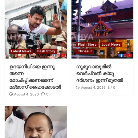
Flash Story
Local News
Latest News
Flash Story
Thrissur
ഉദയനിധിയെ ഇന്നു
ഗുരുവായൂരില്‍
തന്നെ
വെര്‍ച്വല്‍ ക്യൂ
മോചിപ്പിക്കണമെന്ന്
ദര്‍ശനം ഇന്ന് മുതല്‍
മദ്രാസ് ഹൈക്കോടതി
August 4, 2026
0
August 4, 2026
0