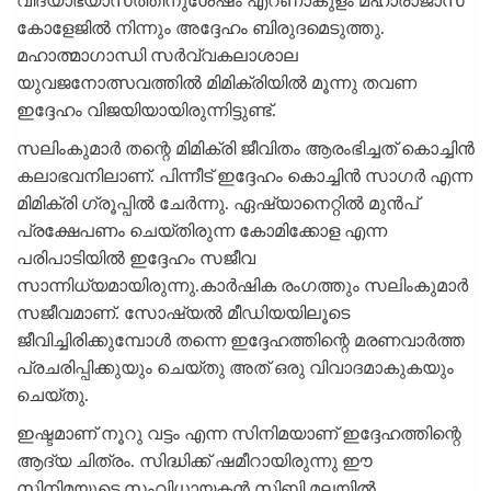
വിദ്യാഭ്യാസത്തിനുശേഷം എറണാകുളം മഹാരാജാസ്
കോളേജിൽ നിന്നും അദ്ദേഹം ബിരുദമെടുത്തു.
മഹാത്മാഗാന്ധി സർവ്വകലാശാല
യുവജനോത്സവത്തിൽ മി​​മി​​ക്രി​​യി​​ൽ മൂന്നു തവണ
ഇദ്ദേഹം വിജയിയായിരുന്നിട്ടുണ്ട്.
സലിംകുമാർ തന്റെ മിമിക്രി ജീവിതം ആരംഭിച്ചത് കൊച്ചിൻ
കലാഭവനിലാണ്. പിന്നീട് ഇദ്ദേഹം കൊച്ചിൻ സാഗർ എന്ന
മിമിക്രി ഗ്രൂപ്പിൽ ചേർന്നു. ഏഷ്യാനെറ്റിൽ മുൻപ്
പ്രക്ഷേപണം ചെയ്തിരുന്ന കോമിക്കോള എന്ന
പരിപാടിയിൽ ഇദ്ദേഹം സജീവ
സാന്നിധ്യമായിരുന്നു.കാർഷിക രംഗത്തും സലിംകുമാർ
സജീവമാണ്. സോഷ്യൽ മീഡിയയിലൂടെ
ജീവിച്ചിരിക്കുമ്പോൾ തന്നെ ഇദ്ദേഹത്തിന്റെ മരണവാർത്ത
പ്രചരിപ്പിക്കുയും ചെയ്തു അത് ഒരു വിവാദമാകുകയും
ചെയ്തു.
ഇഷ്ടമാണ് നൂറു വട്ടം എന്ന സിനിമയാണ് ഇദ്ദേഹത്തിന്റെ
ആദ്യ ചിത്രം. സിദ്ധിക്ക് ഷമീറായിരുന്നു ഈ
സിനിമയുടെ സം‌വിധായകൻ.സിബി മലയിൽ