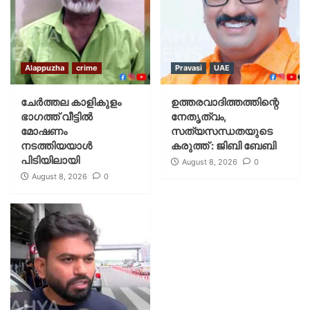
Alappuzha
crime
Pravasi
UAE
ചേർത്തല കാളികുളം
ഉത്തരവാദിത്തത്തിന്റെ
ഭാഗത്ത് വീട്ടിൽ
നേതൃത്വം,
മോഷണം
സത്യസന്ധതയുടെ
നടത്തിയയാൾ
കരുത്ത് : ജിബി ബേബി
പിടിയിലായി
August 8, 2026
0
August 8, 2026
0