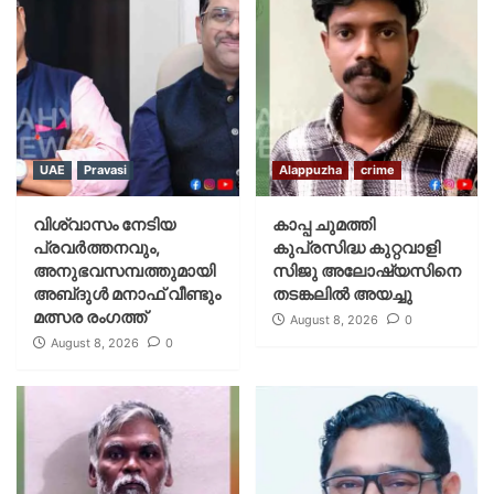
UAE
Pravasi
Alappuzha
crime
വിശ്വാസം നേടിയ
കാപ്പ ചുമത്തി
പ്രവർത്തനവും,
കുപ്രസിദ്ധ കുറ്റവാളി
അനുഭവസമ്പത്തുമായി
സിജു അലോഷ്യസിനെ
അബ്‌ദുൾ മനാഫ് വീണ്ടും
തടങ്കലിൽ അയച്ചു
മത്സര രംഗത്ത്
August 8, 2026
0
August 8, 2026
0