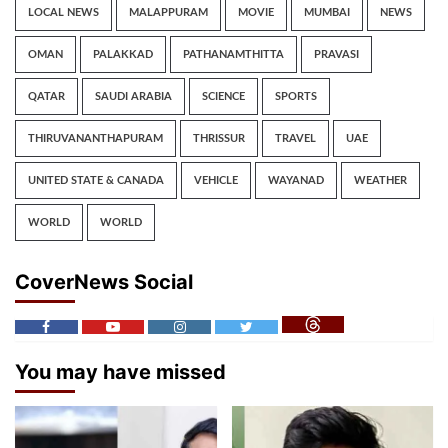
LOCAL NEWS
MALAPPURAM
MOVIE
MUMBAI
NEWS
OMAN
PALAKKAD
PATHANAMTHITTA
PRAVASI
QATAR
SAUDI ARABIA
SCIENCE
SPORTS
THIRUVANANTHAPURAM
THRISSUR
TRAVEL
UAE
UNITED STATE & CANADA
VEHICLE
WAYANAD
WEATHER
WORLD
WORLD
CoverNews Social
You may have missed