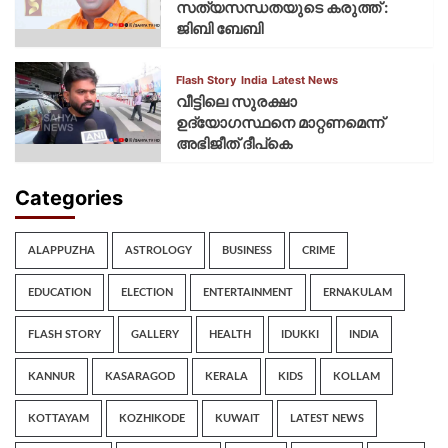
സത്യസന്ധതയുടെ കരുത്ത് :
ജിബി ബേബി
Flash Story
India
Latest News
വീട്ടിലെ സുരക്ഷാ
ഉദ്യോഗസ്ഥനെ മാറ്റണമെന്ന്
അഭിജീത് ദീപ്‌കെ
Categories
ALAPPUZHA
ASTROLOGY
BUSINESS
CRIME
EDUCATION
ELECTION
ENTERTAINMENT
ERNAKULAM
FLASH STORY
GALLERY
HEALTH
IDUKKI
INDIA
KANNUR
KASARAGOD
KERALA
KIDS
KOLLAM
KOTTAYAM
KOZHIKODE
KUWAIT
LATEST NEWS