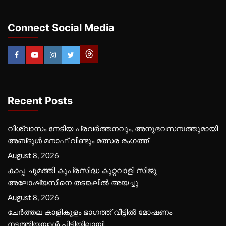
Connect Social Media
Recent Posts
വിശ്വാസം നേടിയ പ്രവർത്തനവും, അനുഭവസമ്പത്തുമായി
അബ്‌ദുൾ മനാഫ് വീണ്ടും മത്സര രംഗത്ത്
August 8, 2026
കാപ്പ ചുമത്തി കുപ്രസിദ്ധ കുറ്റവാളി സിജു
അലോഷ്യസിനെ തടങ്കലിൽ അയച്ചു
August 8, 2026
ചേർത്തല കാളികുളം ഭാഗത്ത് വീട്ടിൽ മോഷണം
നടത്തിയയാൾ പിടിയിലായി