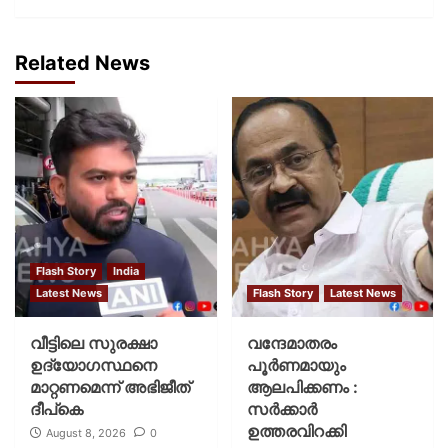
Related News
Flash Story
India
Latest News
Flash Story
Latest News
വീട്ടിലെ സുരക്ഷാ
വന്ദേമാതരം
ഉദ്യോഗസ്ഥനെ
പൂര്‍ണമായും
മാറ്റണമെന്ന് അഭിജീത്
ആലപിക്കണം :
ദീപ്‌കെ
സര്‍ക്കാര്‍
ഉത്തരവിറക്കി
August 8, 2026
0