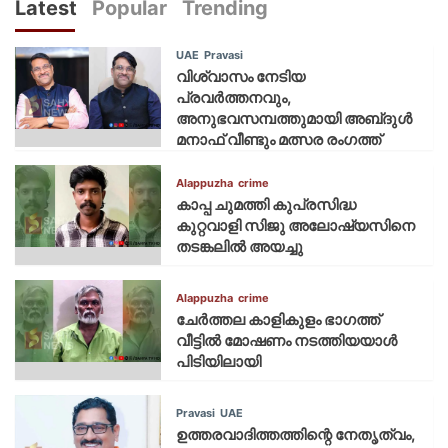
Latest
Popular
Trending
UAE
Pravasi
വിശ്വാസം നേടിയ
പ്രവർത്തനവും,
അനുഭവസമ്പത്തുമായി അബ്‌ദുൾ
മനാഫ് വീണ്ടും മത്സര രംഗത്ത്
Alappuzha
crime
കാപ്പ ചുമത്തി കുപ്രസിദ്ധ
കുറ്റവാളി സിജു അലോഷ്യസിനെ
തടങ്കലിൽ അയച്ചു
Alappuzha
crime
ചേർത്തല കാളികുളം ഭാഗത്ത്
വീട്ടിൽ മോഷണം നടത്തിയയാൾ
പിടിയിലായി
Pravasi
UAE
ഉത്തരവാദിത്തത്തിന്റെ നേതൃത്വം,