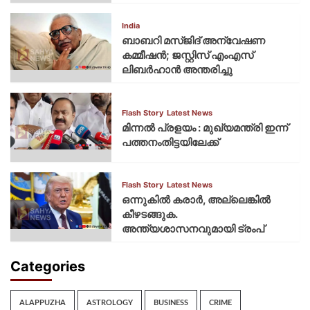
India
ബാബറി മസ്ജിദ് അന്വേഷണ
കമ്മീഷന്‍; ജസ്റ്റിസ് എംഎസ്
ലിബര്‍ഹാന്‍ അന്തരിച്ചു
Flash Story
Latest News
മിന്നല്‍ പ്രളയം : മുഖ്യമന്ത്രി ഇന്ന്
പത്തനംതിട്ടയിലേക്ക്
Flash Story
Latest News
ഒന്നുകില്‍ കരാര്‍, അല്ലെങ്കില്‍
കീഴടങ്ങുക.
അന്ത്യശാസനവുമായി ട്രംപ്
Categories
ALAPPUZHA
ASTROLOGY
BUSINESS
CRIME