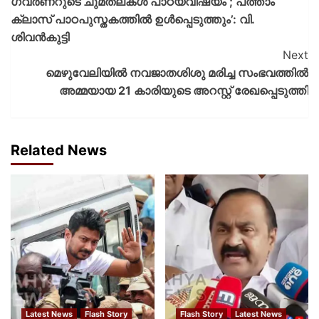
ഗവർണറുടെ ചുമതലകൾ പാഠ്യവിഷയം ; പത്താം
ക്ലാസ് പാഠപുസ്തകത്തിൽ ഉൾപ്പെടുത്തും’: വി.
ശിവൻകുട്ടി
Next
മെഴുവേലിയിൽ നവജാതശിശു മരിച്ച സംഭവത്തിൽ
അമ്മയായ 21 കാരിയുടെ അറസ്റ്റ് രേഖപ്പെടുത്തി
Related News
Latest News
Flash Story
Flash Story
Latest News