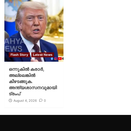
Flash Story
Latest News
ഒന്നുകില്‍ കരാര്‍,
അല്ലെങ്കില്‍
കീഴടങ്ങുക.
അന്ത്യശാസനവുമായി
ട്രംപ്
August 4, 2026
0