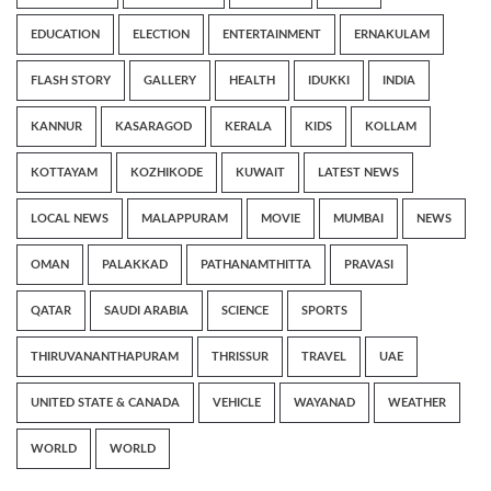
EDUCATION
ELECTION
ENTERTAINMENT
ERNAKULAM
FLASH STORY
GALLERY
HEALTH
IDUKKI
INDIA
KANNUR
KASARAGOD
KERALA
KIDS
KOLLAM
KOTTAYAM
KOZHIKODE
KUWAIT
LATEST NEWS
LOCAL NEWS
MALAPPURAM
MOVIE
MUMBAI
NEWS
OMAN
PALAKKAD
PATHANAMTHITTA
PRAVASI
QATAR
SAUDI ARABIA
SCIENCE
SPORTS
THIRUVANANTHAPURAM
THRISSUR
TRAVEL
UAE
UNITED STATE & CANADA
VEHICLE
WAYANAD
WEATHER
WORLD
WORLD