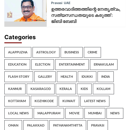
Pravasi
UAE
ഉത്തരവാദിത്തത്തിന്റെ നേതൃത്വം,
സത്യസന്ധതയുടെ കരുത്ത് :
ജിബി ബേബി
Categories
ALAPPUZHA
ASTROLOGY
BUSINESS
CRIME
EDUCATION
ELECTION
ENTERTAINMENT
ERNAKULAM
FLASH STORY
GALLERY
HEALTH
IDUKKI
INDIA
KANNUR
KASARAGOD
KERALA
KIDS
KOLLAM
KOTTAYAM
KOZHIKODE
KUWAIT
LATEST NEWS
LOCAL NEWS
MALAPPURAM
MOVIE
MUMBAI
NEWS
OMAN
PALAKKAD
PATHANAMTHITTA
PRAVASI