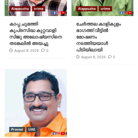
Alappuzha
crime
Alappuzha
crime
കാപ്പ ചുമത്തി
ചേർത്തല കാളികുളം
കുപ്രസിദ്ധ കുറ്റവാളി
ഭാഗത്ത് വീട്ടിൽ
സിജു അലോഷ്യസിനെ
മോഷണം
തടങ്കലിൽ അയച്ചു
നടത്തിയയാൾ
പിടിയിലായി
August 8, 2026
0
August 8, 2026
0
Pravasi
UAE