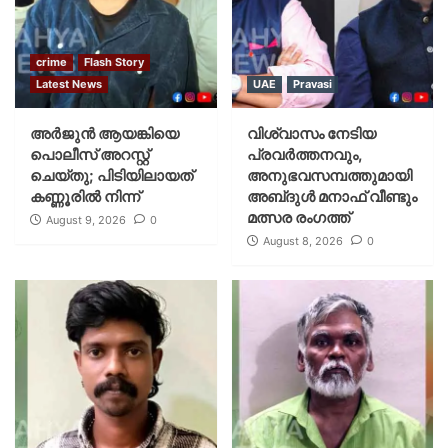
crime
Flash Story
Latest News
UAE
Pravasi
അർജുൻ ആയങ്കിയെ
വിശ്വാസം നേടിയ
പൊലീസ് അറസ്റ്റ്
പ്രവർത്തനവും,
ചെയ്‌തു; പിടിയിലായത്
അനുഭവസമ്പത്തുമായി
കണ്ണൂരിൽ നിന്ന്
അബ്‌ദുൾ മനാഫ് വീണ്ടും
മത്സര രംഗത്ത്
August 9, 2026
0
August 8, 2026
0