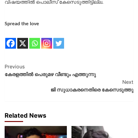
വിഷയത്തിൽ പൊലീസ് കേസെടുത്തിട്ടില്ല.
Spread the love
Previous
കേരളത്തിൽ പെരുമഴ വീണ്ടും എത്തുന്നു
Next
ജി സുധാകരനെതിരെ കേസെടുത്തു
Related News