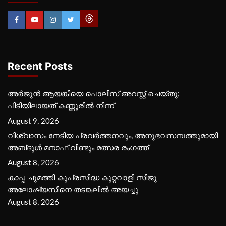
Recent Posts
അർജുൻ ആയങ്കിയെ പൊലീസ് അറസ്റ്റ് ചെയ്‌തു;
പിടിയിലായത് കണ്ണൂരിൽ നിന്ന്
August 9, 2026
വിശ്വാസം നേടിയ പ്രവർത്തനവും, അനുഭവസമ്പത്തുമായി
അബ്‌ദുൾ മനാഫ് വീണ്ടും മത്സര രംഗത്ത്
August 8, 2026
കാപ്പ ചുമത്തി കുപ്രസിദ്ധ കുറ്റവാളി സിജു
അലോഷ്യസിനെ തടങ്കലിൽ അയച്ചു
August 8, 2026