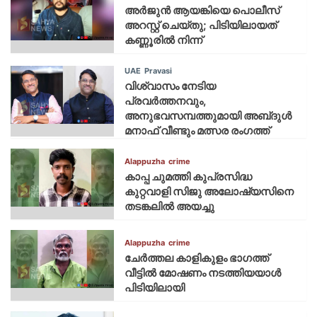
അർജുൻ ആയങ്കിയെ പൊലീസ്
അറസ്റ്റ് ചെയ്‌തു; പിടിയിലായത്
കണ്ണൂരിൽ നിന്ന്
UAE
Pravasi
വിശ്വാസം നേടിയ
പ്രവർത്തനവും,
അനുഭവസമ്പത്തുമായി അബ്‌ദുൾ
മനാഫ് വീണ്ടും മത്സര രംഗത്ത്
Alappuzha
crime
കാപ്പ ചുമത്തി കുപ്രസിദ്ധ
കുറ്റവാളി സിജു അലോഷ്യസിനെ
തടങ്കലിൽ അയച്ചു
Alappuzha
crime
ചേർത്തല കാളികുളം ഭാഗത്ത്
വീട്ടിൽ മോഷണം നടത്തിയയാൾ
പിടിയിലായി