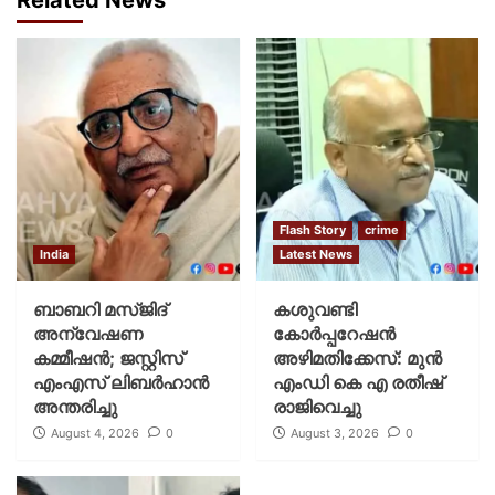
Flash Story
crime
India
Latest News
ബാബറി മസ്ജിദ്
കശുവണ്ടി
അന്വേഷണ
കോര്‍പ്പറേഷന്‍
കമ്മീഷന്‍; ജസ്റ്റിസ്
അഴിമതിക്കേസ്: മുന്‍
എംഎസ് ലിബര്‍ഹാന്‍
എംഡി കെ എ രതീഷ്
അന്തരിച്ചു
രാജിവെച്ചു
August 4, 2026
0
August 3, 2026
0