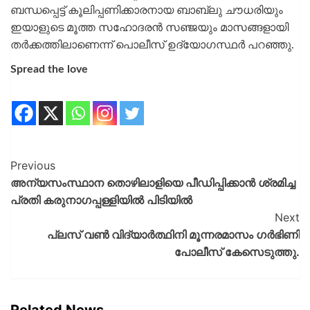
ബന്ധപ്പെട്ട് കൂലിപ്പണിക്കാരനായ ബാബ്ലു ചൗധരിയും
ഇയാളുടെ മൂത്ത സഹോദരന്‍ സഞ്ജയും മാസങ്ങളായി
തര്‍ക്കത്തിലാണെന്ന് പൊലീസ് ഉദ്യോഗസ്ഥര്‍ പറഞ്ഞു.
Spread the love
Previous
അന്യസംസ്ഥാന തൊഴിലാളിയെ പീഡിപ്പിക്കാൻ ശ്രമിച്ച
പ്രതി കരുനാ​ഗപ്പള്ളിയിൽ പിടിയിൽ
Next
പ്ലസ് വൺ വിദ്യാർത്ഥിനി മൂന്നരമാസം ഗർഭിണി
പോലീസ് കേസെടുത്തു.
Related News