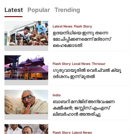
Latest
Popular
Trending
Latest News
Flash Story
ഉദയനിധിയെ ഇന്നു തന്നെ
മോചിപ്പിക്കണമെന്ന് മദ്രാസ്
ഹൈക്കോടതി
Flash Story
Local News
Thrissur
ഗുരുവായൂരില്‍ വെര്‍ച്വല്‍ ക്യൂ
ദര്‍ശനം ഇന്ന് മുതല്‍
India
ബാബറി മസ്ജിദ് അന്വേഷണ
കമ്മീഷന്‍; ജസ്റ്റിസ് എംഎസ്
ലിബര്‍ഹാന്‍ അന്തരിച്ചു
Flash Story
Latest News