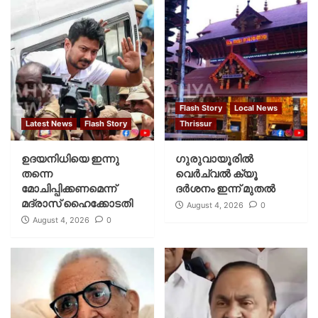
Flash Story
Local News
Latest News
Flash Story
Thrissur
ഉദയനിധിയെ ഇന്നു
ഗുരുവായൂരില്‍
തന്നെ
വെര്‍ച്വല്‍ ക്യൂ
മോചിപ്പിക്കണമെന്ന്
ദര്‍ശനം ഇന്ന് മുതല്‍
മദ്രാസ് ഹൈക്കോടതി
August 4, 2026
0
August 4, 2026
0