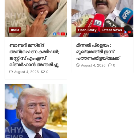
India
Flash Story
Latest News
ബാബറി മസ്ജിദ്
മിന്നല്‍ പ്രളയം :
അന്വേഷണ കമ്മീഷന്‍;
മുഖ്യമന്ത്രി ഇന്ന്
ജസ്റ്റിസ് എംഎസ്
പത്തനംതിട്ടയിലേക്ക്
ലിബര്‍ഹാന്‍ അന്തരിച്ചു
August 4, 2026
0
August 4, 2026
0