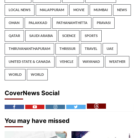
LOCAL NEWS
MALAPPURAM
MOVIE
MUMBAI
NEWS
OMAN
PALAKKAD
PATHANAMTHITTA
PRAVASI
QATAR
SAUDI ARABIA
SCIENCE
SPORTS
THIRUVANANTHAPURAM
THRISSUR
TRAVEL
UAE
UNITED STATE & CANADA
VEHICLE
WAYANAD
WEATHER
WORLD
WORLD
CoverNews Social
You may have missed