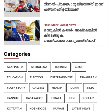
മിന്നല്‍ പ്രളയം : മുഖ്യമന്ത്രി ഇന്ന്
പത്തനംതിട്ടയിലേക്ക്
Flash Story
Latest News
ഒന്നുകില്‍ കരാര്‍, അല്ലെങ്കില്‍
കീഴടങ്ങുക.
അന്ത്യശാസനവുമായി ട്രംപ്
Categories
ALAPPUZHA
ASTROLOGY
BUSINESS
CRIME
EDUCATION
ELECTION
ENTERTAINMENT
ERNAKULAM
FLASH STORY
GALLERY
HEALTH
IDUKKI
INDIA
KANNUR
KASARAGOD
KERALA
KIDS
KOLLAM
KOTTAYAM
KOZHIKODE
KUWAIT
LATEST NEWS