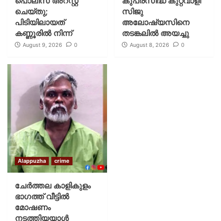
പൊലീസ് അറസ്റ്റ്
കുപ്രസിദ്ധ കുറ്റവാളി
ചെയ്‌തു;
സിജു
പിടിയിലായത്
അലോഷ്യസിനെ
കണ്ണൂരിൽ നിന്ന്
തടങ്കലിൽ അയച്ചു
August 9, 2026
0
August 8, 2026
0
Alappuzha
crime
ചേർത്തല കാളികുളം
ഭാഗത്ത് വീട്ടിൽ
മോഷണം
നടത്തിയയാൾ