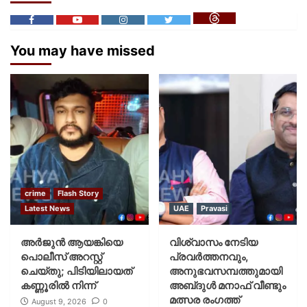
You may have missed
crime
Flash Story
Latest News
UAE
Pravasi
അർജുൻ ആയങ്കിയെ
വിശ്വാസം നേടിയ
പൊലീസ് അറസ്റ്റ്
പ്രവർത്തനവും,
ചെയ്‌തു; പിടിയിലായത്
അനുഭവസമ്പത്തുമായി
കണ്ണൂരിൽ നിന്ന്
അബ്‌ദുൾ മനാഫ് വീണ്ടും
മത്സര രംഗത്ത്
August 9, 2026
0