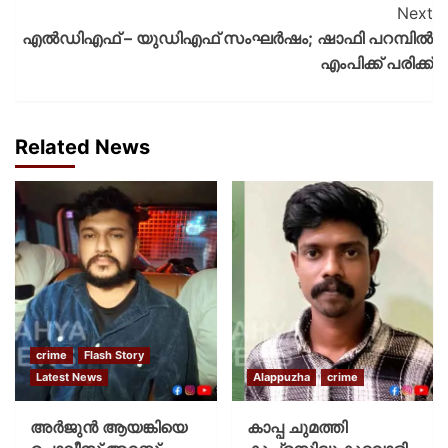
Next
എല്‍ഡിഎഫ് – യുഡിഎഫ് സംഘര്‍ഷം; ഷാഫി പറമ്പില്‍
എംപിക്ക് പരിക്ക്
Related News
crime
Flash Story
Latest News
Alappuzha
crime
അർജുൻ ആയങ്കിയെ
കാപ്പ ചുമത്തി