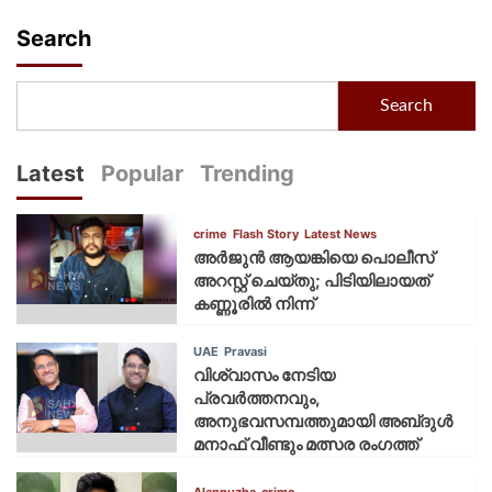
Search
Search
Latest
Popular
Trending
crime
Flash Story
Latest News
അർജുൻ ആയങ്കിയെ പൊലീസ്
അറസ്റ്റ് ചെയ്‌തു; പിടിയിലായത്
കണ്ണൂരിൽ നിന്ന്
UAE
Pravasi
വിശ്വാസം നേടിയ
പ്രവർത്തനവും,
അനുഭവസമ്പത്തുമായി അബ്‌ദുൾ
മനാഫ് വീണ്ടും മത്സര രംഗത്ത്
Alappuzha
crime