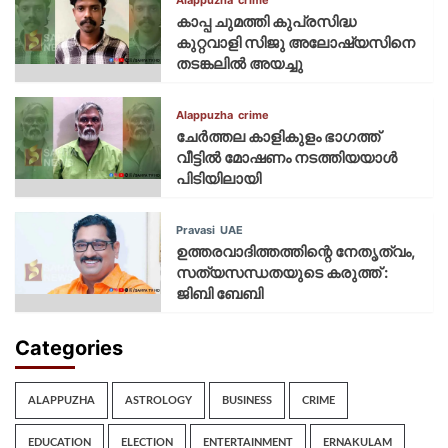
കാപ്പ ചുമത്തി കുപ്രസിദ്ധ
കുറ്റവാളി സിജു അലോഷ്യസിനെ
തടങ്കലിൽ അയച്ചു
Alappuzha
crime
ചേർത്തല കാളികുളം ഭാഗത്ത്
വീട്ടിൽ മോഷണം നടത്തിയയാൾ
പിടിയിലായി
Pravasi
UAE
ഉത്തരവാദിത്തത്തിന്റെ നേതൃത്വം,
സത്യസന്ധതയുടെ കരുത്ത് :
ജിബി ബേബി
Categories
ALAPPUZHA
ASTROLOGY
BUSINESS
CRIME
EDUCATION
ELECTION
ENTERTAINMENT
ERNAKULAM