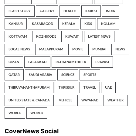
FLASH STORY
GALLERY
HEALTH
IDUKKI
INDIA
KANNUR
KASARAGOD
KERALA
KIDS
KOLLAM
KOTTAYAM
KOZHIKODE
KUWAIT
LATEST NEWS
LOCAL NEWS
MALAPPURAM
MOVIE
MUMBAI
NEWS
OMAN
PALAKKAD
PATHANAMTHITTA
PRAVASI
QATAR
SAUDI ARABIA
SCIENCE
SPORTS
THIRUVANANTHAPURAM
THRISSUR
TRAVEL
UAE
UNITED STATE & CANADA
VEHICLE
WAYANAD
WEATHER
WORLD
WORLD
CoverNews Social