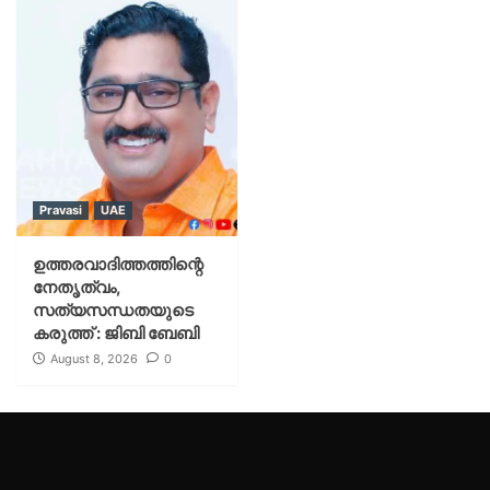
Pravasi
UAE
ഉത്തരവാദിത്തത്തിന്റെ
നേതൃത്വം,
സത്യസന്ധതയുടെ
കരുത്ത് : ജിബി ബേബി
August 8, 2026
0