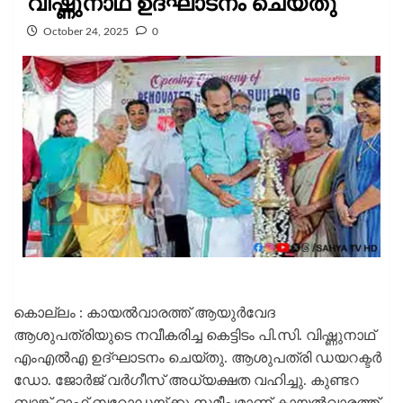
വിഷ്ണുനാഥ് ഉദ്ഘാടനം ചെയ്തു
October 24, 2025
0
കൊല്ലം : കായൽവാരത്ത് ആയുർവേദ
ആശുപത്രിയുടെ നവീകരിച്ച കെട്ടിടം പി.സി. വിഷ്ണുനാഥ്
എംഎൽഎ ഉദ്ഘാടനം ചെയ്തു. ആശുപത്രി ഡയറക്ടർ
ഡോ. ജോർജ് വർഗീസ് അധ്യക്ഷത വഹിച്ചു. കുണ്ടറ
ബാങ്ക് ഓഫ് ബറോഡയ്ക്കു സമീപമാണ് കായൽവാരത്ത്