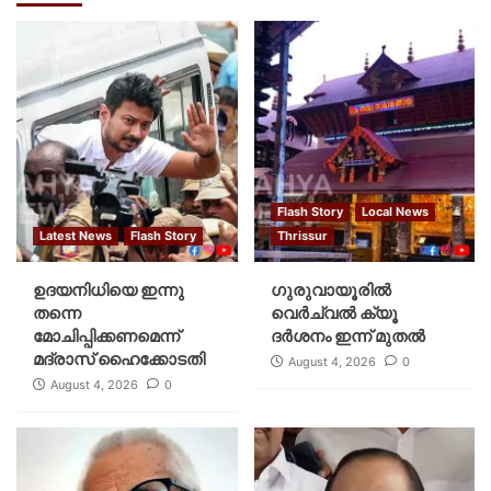
Flash Story
Local News
Latest News
Flash Story
Thrissur
ഉദയനിധിയെ ഇന്നു
ഗുരുവായൂരില്‍
തന്നെ
വെര്‍ച്വല്‍ ക്യൂ
മോചിപ്പിക്കണമെന്ന്
ദര്‍ശനം ഇന്ന് മുതല്‍
മദ്രാസ് ഹൈക്കോടതി
August 4, 2026
0
August 4, 2026
0