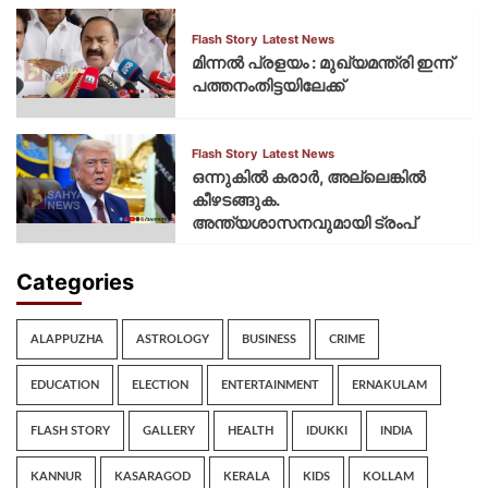
Flash Story
Latest News
മിന്നല്‍ പ്രളയം : മുഖ്യമന്ത്രി ഇന്ന്
പത്തനംതിട്ടയിലേക്ക്
Flash Story
Latest News
ഒന്നുകില്‍ കരാര്‍, അല്ലെങ്കില്‍
കീഴടങ്ങുക.
അന്ത്യശാസനവുമായി ട്രംപ്
Categories
ALAPPUZHA
ASTROLOGY
BUSINESS
CRIME
EDUCATION
ELECTION
ENTERTAINMENT
ERNAKULAM
FLASH STORY
GALLERY
HEALTH
IDUKKI
INDIA
KANNUR
KASARAGOD
KERALA
KIDS
KOLLAM