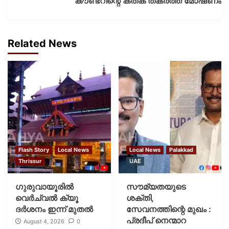
കൗണ്ടറിന്റെ കതക് തകർത്ത് മോഷണം
Related News
Flash Story
Local News
Local News
Palakkad
Thrissur
UAE
ഗുരുവായൂരില്‍
സൗമ്യതയുടെ
വെര്‍ച്വല്‍ ക്യൂ
ശക്തി,
ദര്‍ശനം ഇന്ന് മുതല്‍
സേവനത്തിന്റെ മുഖം :
പ്രദീപ് നെന്മാറ
August 4, 2026
0