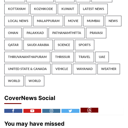
KOTTAYAM
KOZHIKODE
KUWAIT
LATEST NEWS
LOCAL NEWS
MALAPPURAM
MOVIE
MUMBAI
NEWS
OMAN
PALAKKAD
PATHANAMTHITTA
PRAVASI
QATAR
SAUDI ARABIA
SCIENCE
SPORTS
THIRUVANANTHAPURAM
THRISSUR
TRAVEL
UAE
UNITED STATE & CANADA
VEHICLE
WAYANAD
WEATHER
WORLD
WORLD
CoverNews Social
You may have missed