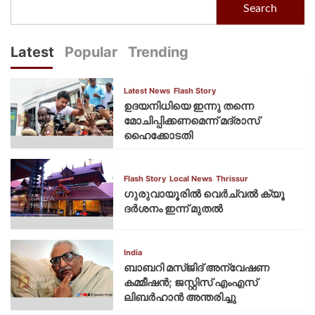
Search
Latest
Popular
Trending
Latest News
Flash Story
ഉദയനിധിയെ ഇന്നു തന്നെ
മോചിപ്പിക്കണമെന്ന് മദ്രാസ്
ഹൈക്കോടതി
Flash Story
Local News
Thrissur
ഗുരുവായൂരില്‍ വെര്‍ച്വല്‍ ക്യൂ
ദര്‍ശനം ഇന്ന് മുതല്‍
India
ബാബറി മസ്ജിദ് അന്വേഷണ
കമ്മീഷന്‍; ജസ്റ്റിസ് എംഎസ്
ലിബര്‍ഹാന്‍ അന്തരിച്ചു