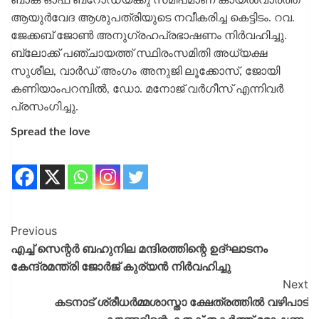
ആയുർവേദ ആശുപത്രിയുടെ നവീകരിച്ച കെട്ടിടം. റവ.
ജേക്കബ് ജോൺ അനുഗ്രഹപ്രഭാഷണം നിർവഹിച്ചു.
ബ്ലോക്ക് പഞ്ചായത്ത് സ്ഥിരംസമിതി അധ്യക്ഷ
സുശീല, വാർഡ് അംഗം അനുജി ലൂക്കോസ്, ജോയി
കണിയാംപറമ്പിൽ, ഡോ. മനോജ് വർഗീസ് എന്നിവർ
പ്രസംഗിച്ചു.
Spread the love
Previous
എച്ച് സെന്റർ ബഹുനില മന്ദിരത്തിന്റെ ഉദ്ഘാടനം
കേന്ദ്രമന്ത്രി ജോർജ് കുര്യൻ നിർവഹിച്ചു
Next
കടനാട് ശ്രീധർമ്മശാസ്താ ക്ഷേത്രത്തിൽ വഴിപാട്