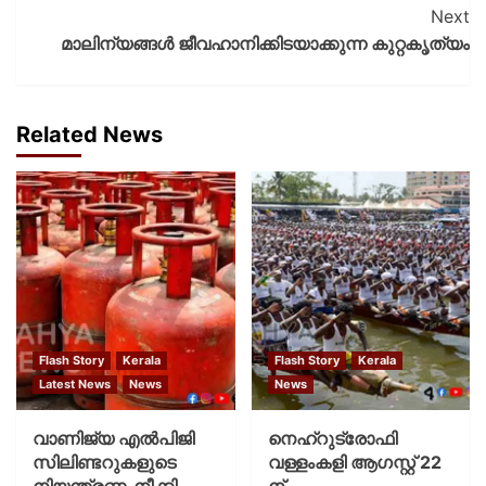
Next
മാലിന്യങ്ങൾ ജീവഹാനിക്കിടയാക്കുന്ന കുറ്റകൃത്യം
Related News
Flash Story
Kerala
Flash Story
Kerala
Latest News
News
News
വാണിജ്യ എൽപിജി
നെഹ്റുട്രോഫി
സിലിണ്ടറുകളുടെ
വള്ളംകളി ആഗസ്റ്റ് 22