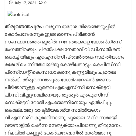
July 17, 2024
0
തിരുവനന്തപുരം :
വരുന്ന തദ്ദേശ തിരഞ്ഞെടുപ്പിൽ
കോർപറേഷനുകളുടെ ഭരണം പിടിക്കാൻ
സംസ്ഥാനത്തെ മുതിർന്ന നേതാക്കളെ കോൺഗ്രസ്
രംഗത്തിറക്കും. പ്രതിപക്ഷ നേതാവ് വി.ഡി.സതീശന്
കൊച്ചിയിലും എഐസിസി പ്രവർത്തക സമിതിയംഗം
രമേശ് ചെന്നിത്തലയ്ക്കു കോഴിക്കോട്ടും കെപിസിസി
പ്രസിഡന്റ് കെ.സുധാകരനു കണ്ണൂരിലും ചുമതല
നൽകി. തിരുവനന്തപുരം കോർപറേഷൻ ഭരണം
പിടിക്കാനുള്ള ചുമതല എഐസിസി സെക്രട്ടറി
പി.സി.വിഷ്ണുനാഥിനെയും തൃശൂർ എഐസിസി
സെക്രട്ടറി റോജി എം.ജോണിനെയും ഏൽപിച്ചു.
കൊല്ലത്തു രാഷ്ട്രീയകാര്യ സമിതിയംഗം
വി.എസ്.ശിവകുമാറിനാണു ചുമതല. 2 ദിവസമായി
വയനാട്ടിൽ ചേർന്ന നേതൃക്യാംപിലാണു തീരുമാനം.
നിലവിൽ കണ്ണൂർ കോർപറേഷനിൽ മാത്രമാണു