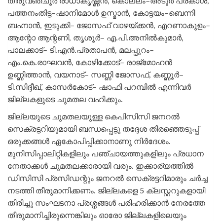
തിരുവഞ്ചൂർ രാധാകൃഷ്ണൻ, കൊല്ലം–അടൂർ പ്രകാശ്,
പത്തനംതിട്ട–ഷാനിമോൾ ഉസ്മാൻ, കോട്ടയം–ബെന്നി
ബഹ്നാൻ, ഇടുക്കി– ജോസഫ് വാഴയ്ക്കൻ, എറണാകുളം–
ആന്റോ ആന്റണി, തൃശൂർ– എ.പി.അനിൽകുമാർ,
പാലക്കാട്– ടി.എൻ.പ്രതാപൻ, മലപ്പുറം–
എം.കെ.രാഘവൻ, കോഴിക്കോട്– രാജ്മോഹൻ
ഉണ്ണിത്താൻ, വയനാട്– സണ്ണി ജോസഫ്, കണ്ണൂർ–
ടി.സിദ്ദീഖ്, കാസർകോട്– ഷാഫി പറമ്പിൽ എന്നിവർ
ജില്ലകളുടെ ചുമതല വഹിക്കും.
ജില്ലയുടെ ചുമതലയുള്ള കെപിസിസി ജനറൽ
സെക്രട്ടറിയുമായി ബന്ധപ്പെട്ടു തദ്ദേശ തിരഞ്ഞെടുപ്പ്
ഒരുക്കങ്ങൾ ഏകോപിപ്പിക്കാനാണു നിർദേശം.
മുനിസിപ്പാലിറ്റികളിലും പഞ്ചായത്തുകളിലും പ്രധാന
നേതാക്കൾ ചുമതലക്കാരായി വരും. ഇക്കാര്യത്തിൽ
ഡിസിസി പ്രസിഡന്റും ജനറൽ സെക്രട്ടറിമാരും ചർച്ച
നടത്തി തീരുമാനിക്കണം. ജില്ലകളെ 5 ക്ലസ്റ്ററുകളായി
തിരിച്ചു സംഘടനാ പ്രശ്നങ്ങൾ പരിഹരിക്കാൻ നേരത്തേ
തീരുമാനിച്ചിരുന്നെങ്കിലും ഓരോ ജില്ലകളിലെയും