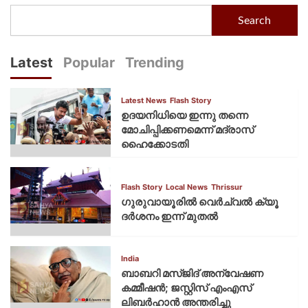
Search
Latest
Popular
Trending
Latest News
Flash Story
ഉദയനിധിയെ ഇന്നു തന്നെ
മോചിപ്പിക്കണമെന്ന് മദ്രാസ്
ഹൈക്കോടതി
Flash Story
Local News
Thrissur
ഗുരുവായൂരില്‍ വെര്‍ച്വല്‍ ക്യൂ
ദര്‍ശനം ഇന്ന് മുതല്‍
India
ബാബറി മസ്ജിദ് അന്വേഷണ
കമ്മീഷന്‍; ജസ്റ്റിസ് എംഎസ്
ലിബര്‍ഹാന്‍ അന്തരിച്ചു