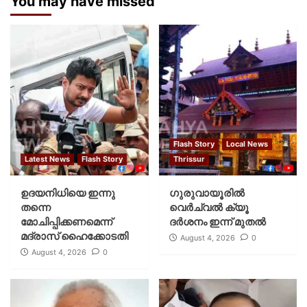
You may have missed
Flash Story
Local News
Latest News
Flash Story
Thrissur
ഉദയനിധിയെ ഇന്നു
ഗുരുവായൂരില്‍
തന്നെ
വെര്‍ച്വല്‍ ക്യൂ
മോചിപ്പിക്കണമെന്ന്
ദര്‍ശനം ഇന്ന് മുതല്‍
മദ്രാസ് ഹൈക്കോടതി
August 4, 2026
0
August 4, 2026
0