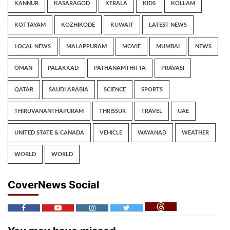
KANNUR
KASARAGOD
KERALA
KIDS
KOLLAM
KOTTAYAM
KOZHIKODE
KUWAIT
LATEST NEWS
LOCAL NEWS
MALAPPURAM
MOVIE
MUMBAI
NEWS
OMAN
PALAKKAD
PATHANAMTHITTA
PRAVASI
QATAR
SAUDI ARABIA
SCIENCE
SPORTS
THIRUVANANTHAPURAM
THRISSUR
TRAVEL
UAE
UNITED STATE & CANADA
VEHICLE
WAYANAD
WEATHER
WORLD
WORLD
CoverNews Social