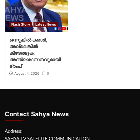
Flash Story
Latest News
ഒന്നുകില്‍ കരാര്‍,
അല്ലെങ്കില്‍
കീഴടങ്ങുക.
അന്ത്യശാസനവുമായി
ട്രംപ്
August 4, 2026
0
Contact Sahya News
Address:
SAHYA TV SATELITE COMMUNICATION