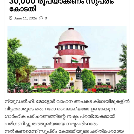
30,000 രൂപയാക്കണം സുപ്രീം
കോടതി
June 11, 2026
0
ന്യൂഡൽഹി: മോട്ടോർ വാഹന അപകട ക്ലെയിമുകളിൽ
വീട്ടമ്മമാരുടെ മരണമോ വൈകല്യമോ ഉണ്ടാക്കുന്ന
ഗാർഹിക പരിചരണത്തിന്റെ നഷ്ടം പ്രത്യേകമായി
പരിഗണിച്ചു തത്തുല്യമായ നഷ്ടപരിഹാരം
നൽകണമെന്ന് സുപ്രീം കോടതിയുടെ ചരിത്രപരമായ