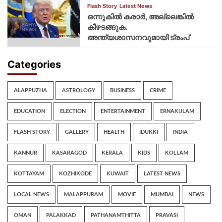
Flash Story
Latest News
ഒന്നുകില്‍ കരാര്‍, അല്ലെങ്കില്‍
കീഴടങ്ങുക.
അന്ത്യശാസനവുമായി ട്രംപ്
Categories
ALAPPUZHA
ASTROLOGY
BUSINESS
CRIME
EDUCATION
ELECTION
ENTERTAINMENT
ERNAKULAM
FLASH STORY
GALLERY
HEALTH
IDUKKI
INDIA
KANNUR
KASARAGOD
KERALA
KIDS
KOLLAM
KOTTAYAM
KOZHIKODE
KUWAIT
LATEST NEWS
LOCAL NEWS
MALAPPURAM
MOVIE
MUMBAI
NEWS
OMAN
PALAKKAD
PATHANAMTHITTA
PRAVASI