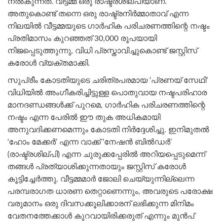
നൽകുന്നത്. വീട്ടമ്മ ഒരു രാഷ്ട്രശില്പിയാണ്.
അതുകൊണ്ട് തന്നെ ഒരു രാഷ്ട്രനിർമ്മാതാവ് എന്ന
നിലയിൽ വീട്ടമ്മയുടെ ഗാർഹിക പരിചരണത്തിന്റെ നഷ്ടം
പ്രതിമാസം കുറഞ്ഞത് 30,000 രൂപയായി
നിജപ്പെടുത്തുന്നു, വിധി പ്രസ്താവിച്ചുകൊണ്ട് ജസ്റ്റിസ്
കരോൾ വ്യക്തമാക്കി.
സുപ്രീം കോടതിയുടെ ചരിത്രപരമായ ‘പ്രണയ് സേഥി’
വിധിയിൽ അംഗീകരിച്ചിട്ടുള്ള പൊതുവായ നഷ്ടപരിഹാര
മാനദണ്ഡങ്ങൾക്ക് പുറമെ, ഗാർഹിക പരിചരണത്തിന്റെ
നഷ്ടം എന്ന പേരിൽ ഈ തുക അധികമായി
അനുവദിക്കണമെന്നും കോടതി നിർദ്ദേശിച്ചു. ഇനിമുതൽ
‘ഹോം മേക്കർ’ എന്ന വാക്ക് ‘നേഷൻ ബിൽഡർ’
(രാഷ്ട്രശില്പി) എന്ന ചുരുക്കപ്പേരിൽ അറിയപ്പെടുമെന്ന്
തങ്ങൾ പ്രത്യാശിക്കുന്നതായും ജസ്റ്റിസ് കരോൾ
കൂട്ടിച്ചേർത്തു. വീട്ടമ്മമാർ ജോലി ചെയ്യുന്നില്ലെന്ന
പരമ്പരാഗത ധാരണ തെറ്റാണെന്നും, അവരുടെ പരോക്ഷ
വരുമാനം ഒരു ദിവസക്കൂലിക്കാരന് ലഭിക്കുന്ന മിനിമം
വേതനത്തേക്കാൾ കുറവായിരിക്കരുത് എന്നും മുൻപ്