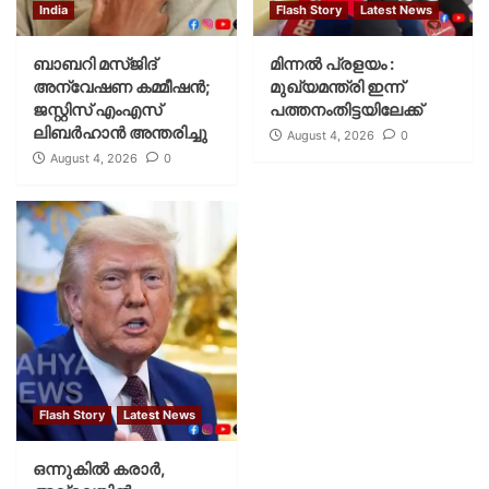
India
Flash Story
Latest News
ബാബറി മസ്ജിദ്
മിന്നല്‍ പ്രളയം :
അന്വേഷണ കമ്മീഷന്‍;
മുഖ്യമന്ത്രി ഇന്ന്
ജസ്റ്റിസ് എംഎസ്
പത്തനംതിട്ടയിലേക്ക്
ലിബര്‍ഹാന്‍ അന്തരിച്ചു
August 4, 2026
0
August 4, 2026
0
Flash Story
Latest News
ഒന്നുകില്‍ കരാര്‍,