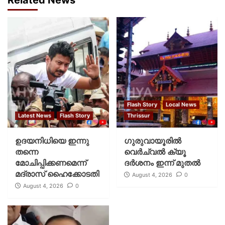
Flash Story
Local News
Latest News
Flash Story
Thrissur
ഉദയനിധിയെ ഇന്നു
ഗുരുവായൂരില്‍
തന്നെ
വെര്‍ച്വല്‍ ക്യൂ
മോചിപ്പിക്കണമെന്ന്
ദര്‍ശനം ഇന്ന് മുതല്‍
മദ്രാസ് ഹൈക്കോടതി
August 4, 2026
0
August 4, 2026
0