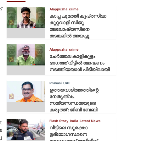
Alappuzha
crime
്
കാപ്പ ചുമത്തി കുപ്രസിദ്ധ
കുറ്റവാളി സിജു
അലോഷ്യസിനെ
തടങ്കലിൽ അയച്ചു
Alappuzha
crime
ചേർത്തല കാളികുളം
ഭാഗത്ത് വീട്ടിൽ മോഷണം
നടത്തിയയാൾ പിടിയിലായി
Pravasi
UAE
ഉത്തരവാദിത്തത്തിന്റെ
നേതൃത്വം,
സത്യസന്ധതയുടെ
കരുത്ത് : ജിബി ബേബി
Flash Story
India
Latest News
t
വീട്ടിലെ സുരക്ഷാ
െ
ഉദ്യോഗസ്ഥനെ
്
മാറ്റണമെന്ന് അഭിജീത്