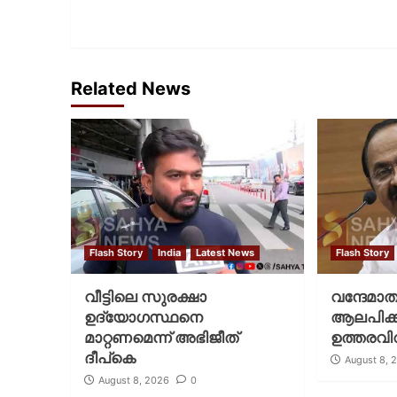
Related News
Flash Story
India
Latest News
Flash Story
വീട്ടിലെ സുരക്ഷാ
വന്ദേമാ
ഉദ്യോഗസ്ഥനെ
ആലപിക്കണ
മാറ്റണമെന്ന് അഭിജീത്
ഉത്തരവിറ
ദീപ്‌കെ
August 8, 
August 8, 2026
0