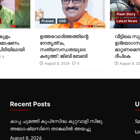
Flash Story
Pravasi
UAE
Latest News
കുളം
ഉത്തരവാദിത്തത്തിന്റെ
വീട്ടിലെ സ
ിൽ മോഷണം
നേതൃത്വം,
ഉദ്യോഗസ
ിടിയിലായി
സത്യസന്ധതയുടെ
മാറ്റണമെന്
കരുത്ത് : ജിബി ബേബി
ദീപ്‌കെ
0
August 8, 2026
0
August 8, 2
Recent Posts
U
കാപ്പ ചുമത്തി കുപ്രസിദ്ധ കുറ്റവാളി സിജു
Sp
അലോഷ്യസിനെ തടങ്കലിൽ അയച്ചു
Lo
August 8, 2026