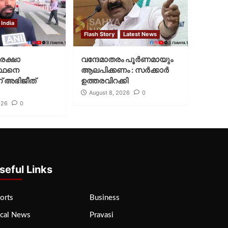
India
Flash Story
Latest News
ുരക്ഷാ
വന്ദേമാതരം പൂര്‍ണമായും
്ഥനെ
ആലപിക്കണം : സര്‍ക്കാര്‍
ന് അഭിജീത്
ഉത്തരവിറക്കി
August 8, 2026
0
026
0
seful Links
orts
Business
cal News
Pravasi