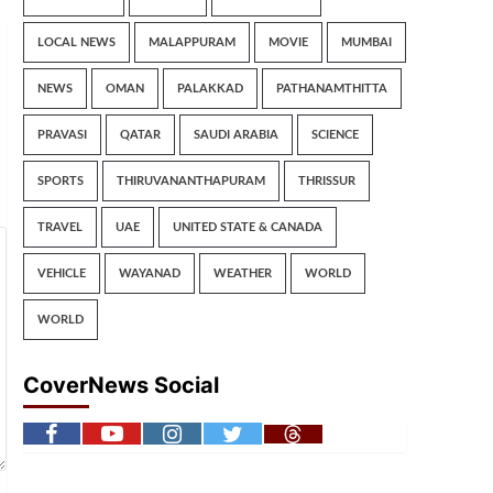
LOCAL NEWS
MALAPPURAM
MOVIE
MUMBAI
NEWS
OMAN
PALAKKAD
PATHANAMTHITTA
PRAVASI
QATAR
SAUDI ARABIA
SCIENCE
SPORTS
THIRUVANANTHAPURAM
THRISSUR
TRAVEL
UAE
UNITED STATE & CANADA
VEHICLE
WAYANAD
WEATHER
WORLD
WORLD
CoverNews Social