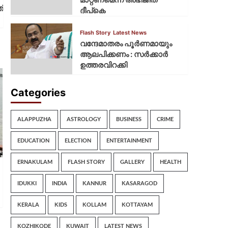
്
ദീപ്‌കെ
Flash Story
Latest News
വന്ദേമാതരം പൂര്‍ണമായും
ആലപിക്കണം : സര്‍ക്കാര്‍
ഉത്തരവിറക്കി
Categories
ALAPPUZHA
ASTROLOGY
BUSINESS
CRIME
EDUCATION
ELECTION
ENTERTAINMENT
ERNAKULAM
FLASH STORY
GALLERY
HEALTH
IDUKKI
INDIA
KANNUR
KASARAGOD
KERALA
KIDS
KOLLAM
KOTTAYAM
KOZHIKODE
KUWAIT
LATEST NEWS