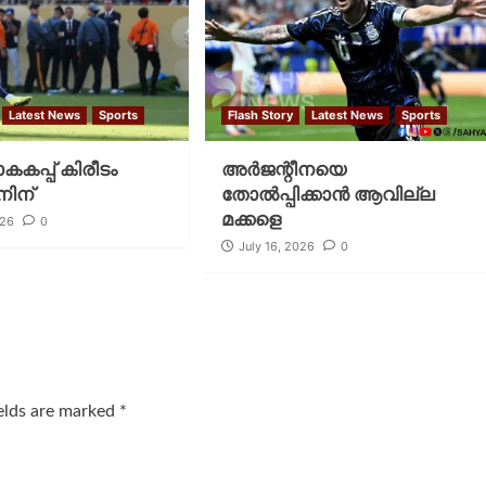
Latest News
Sports
Flash Story
Latest News
Sports
കപ്പ് കിരീടം
അര്‍ജന്റീനയെ
ിന്
തോല്‍പ്പിക്കാന്‍ ആവില്ല
മക്കളെ
026
0
July 16, 2026
0
ields are marked
*