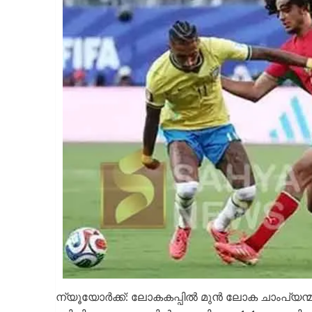
ന്യൂയോർക്ക്: ലോകകപ്പിൽ മുൻ ലോക ചാംപ്യന്മ