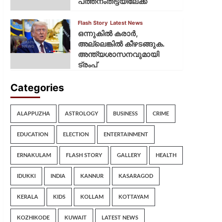
പത്തനംതിട്ടയിലേക്ക്
Flash Story
Latest News
ഒന്നുകില്‍ കരാര്‍,
അല്ലെങ്കില്‍ കീഴടങ്ങുക.
അന്ത്യശാസനവുമായി
ട്രംപ്
Categories
ALAPPUZHA
ASTROLOGY
BUSINESS
CRIME
EDUCATION
ELECTION
ENTERTAINMENT
ERNAKULAM
FLASH STORY
GALLERY
HEALTH
IDUKKI
INDIA
KANNUR
KASARAGOD
KERALA
KIDS
KOLLAM
KOTTAYAM
KOZHIKODE
KUWAIT
LATEST NEWS