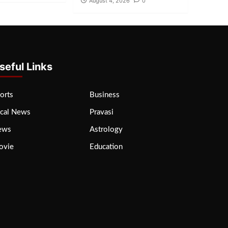
August 4, 2026
0
seful Links
orts
Business
cal News
Pravasi
ews
Astrology
ovie
Education