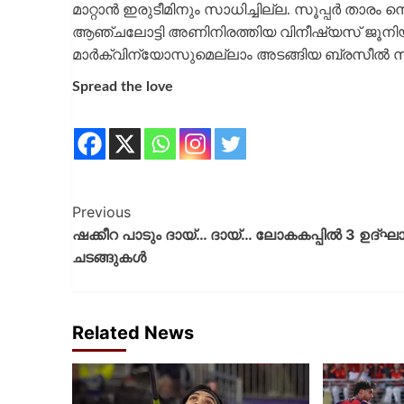
മാറ്റാൻ ഇരുടീമിനും സാധിച്ചില്ല. സൂപ്പർ താ
ആഞ്ചലോട്ടി അണിനിരത്തിയ വിനീഷ്യസ് ജൂനിയറ
മാർക്വിന്യോസുമെല്ലാം അടങ്ങിയ ബ്രസീൽ സംഘത
Spread the love
Previous
ഷക്കീറ പാടും ദായ്… ദായ്… ലോകകപ്പിൽ 3 ഉദ്ഘ
ചടങ്ങുകൾ
Related News