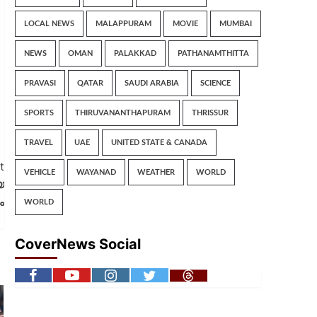
LOCAL NEWS
MALAPPURAM
MOVIE
MUMBAI
NEWS
OMAN
PALAKKAD
PATHANAMTHITTA
PRAVASI
QATAR
SAUDI ARABIA
SCIENCE
SPORTS
THIRUVANANTHAPURAM
THRISSUR
TRAVEL
UAE
UNITED STATE & CANADA
t
VEHICLE
WAYANAD
WEATHER
WORLD
യ
ം
WORLD
CoverNews Social