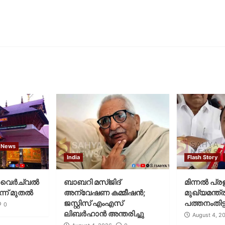
 News
India
Flash Story
വെര്‍ച്വല്‍
ബാബറി മസ്ജിദ്
മിന്നല്‍ പ്ര
്ന് മുതല്‍
അന്വേഷണ കമ്മീഷന്‍;
മുഖ്യമന്ത്ര
ജസ്റ്റിസ് എംഎസ്
പത്തനംതിട്ട
0
ലിബര്‍ഹാന്‍ അന്തരിച്ചു
August 4, 2