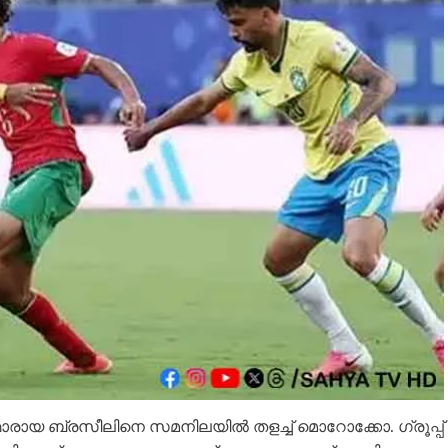
ാരായ ബ്രസീലിനെ സമനിലയിൽ തളച്ച് മൊറോക്കോ. ഗ്രൂപ്പ്