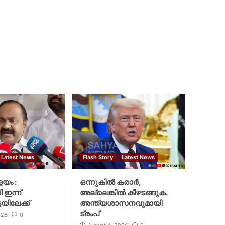
Latest News
Flash Story
Latest News
ളയം :
ഒന്നുകില്‍ കരാര്‍,
ി ഇന്ന്
അല്ലെങ്കില്‍ കീഴടങ്ങുക.
യിലേക്ക്
അന്ത്യശാസനവുമായി
ട്രംപ്
026
0