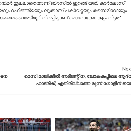
രം നെയ്‌മർ ഇല്ലാതെയാണ് ബ്രസീൽ ഇറങ്ങിയത്. കാർലോസ്
ും റഫീഞ്ഞ്യയും ലൂക്കാസ് പക്വേറ്റയും കസെമിറോയും
്തെ അടിമുടി വിറപ്പിച്ചാണ് മൊറോക്കോ കളം വിട്ടത്.
Nex
ാടന
മെസി മാജിക്കില്‍ അര്‍ജന്റീന, ലോകകപ്പിലെ ആദ്
ഹാട്രിക്; എതിരില്ലാത്ത മൂന്ന് ഗോളിന് ജയ